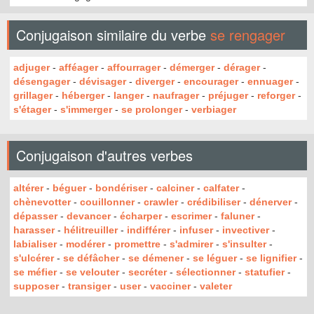
Conjugaison similaire du verbe
se rengager
adjuger
-
afféager
-
affourrager
-
démerger
-
dérager
-
désengager
-
dévisager
-
diverger
-
encourager
-
ennuager
-
grillager
-
héberger
-
langer
-
naufrager
-
préjuger
-
reforger
-
s'étager
-
s'immerger
-
se prolonger
-
verbiager
Conjugaison d'autres verbes
altérer
-
béguer
-
bondériser
-
calciner
-
calfater
-
chènevotter
-
couillonner
-
crawler
-
crédibiliser
-
dénerver
-
dépasser
-
devancer
-
écharper
-
escrimer
-
faluner
-
harasser
-
hélitreuiller
-
indifférer
-
infuser
-
invectiver
-
labialiser
-
modérer
-
promettre
-
s'admirer
-
s'insulter
-
s'ulcérer
-
se défâcher
-
se démener
-
se léguer
-
se lignifier
-
se méfier
-
se velouter
-
secréter
-
sélectionner
-
statufier
-
supposer
-
transiger
-
user
-
vacciner
-
valeter