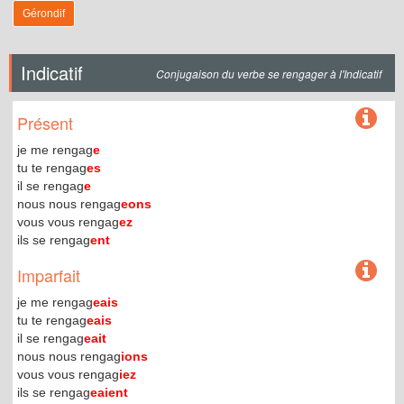
Gérondif
Indicatif
Conjugaison du verbe se rengager à l'Indicatif
Présent
je me rengag
e
tu te rengag
es
il se rengag
e
nous nous rengag
eons
vous vous rengag
ez
ils se rengag
ent
Imparfait
je me rengag
eais
tu te rengag
eais
il se rengag
eait
nous nous rengag
ions
vous vous rengag
iez
ils se rengag
eaient