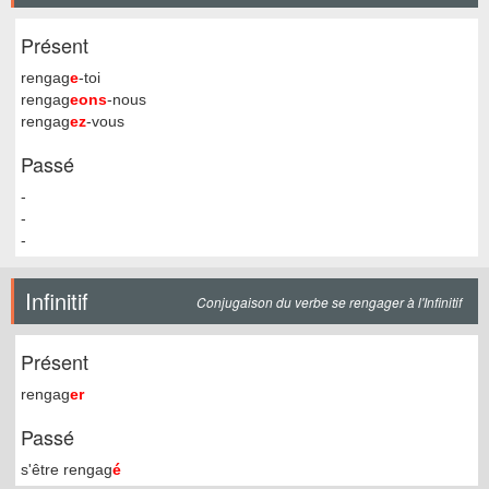
Présent
rengag
e
-toi
rengag
eons
-nous
rengag
ez
-vous
Passé
-
-
-
Infinitif
Conjugaison du verbe se rengager à l'Infinitif
Présent
rengag
er
Passé
s'être rengag
é