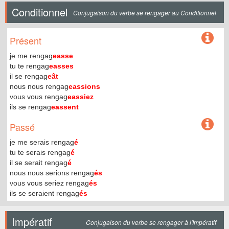
Conditionnel
Conjugaison du verbe se rengager au Conditionnel
Présent
je me rengag
easse
tu te rengag
easses
il se rengag
eât
nous nous rengag
eassions
vous vous rengag
eassiez
ils se rengag
eassent
Passé
je me serais rengag
é
tu te serais rengag
é
il se serait rengag
é
nous nous serions rengag
és
vous vous seriez rengag
és
ils se seraient rengag
és
Impératif
Conjugaison du verbe se rengager à l'Impératif