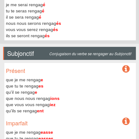
je me serai rengag
é
tu te seras rengag
é
il se sera rengag
é
nous nous serons rengag
és
vous vous serez rengag
és
ils se seront rengag
és
Subjonctif
Conjugaison du verbe se rengager au Subjonctif
Présent
que je me rengag
e
que tu te rengag
es
qu'il se rengag
e
que nous nous rengag
ions
que vous vous rengag
iez
qu'ils se rengag
ent
Imparfait
que je me rengag
easse
que tu te rengag
easses