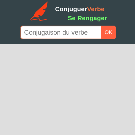
Conjuguer
Verbe
Se Rengager
OK