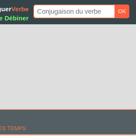
guer
Verbe
OK
e Débiner
ES TEMPS