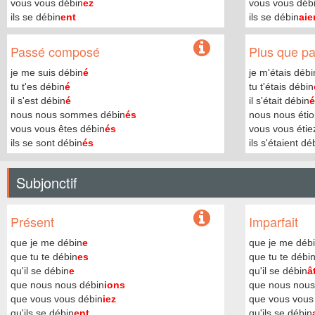
vous vous débin
ez
vous vous déb
ils se débin
ent
ils se débin
aie
Passé composé
Plus que par
je me suis débin
é
je m'étais débi
tu t'es débin
é
tu t'étais débin
il s'est débin
é
il s'était débin
é
nous nous sommes débin
és
nous nous étio
vous vous êtes débin
és
vous vous étie
ils se sont débin
és
ils s'étaient dé
Subjonctif
Présent
Imparfait
que je me débin
e
que je me déb
que tu te débin
es
que tu te débi
qu'il se débin
e
qu'il se débin
â
que nous nous débin
ions
que nous nous
que vous vous débin
iez
que vous vous
qu'ils se débin
ent
qu'ils se débin