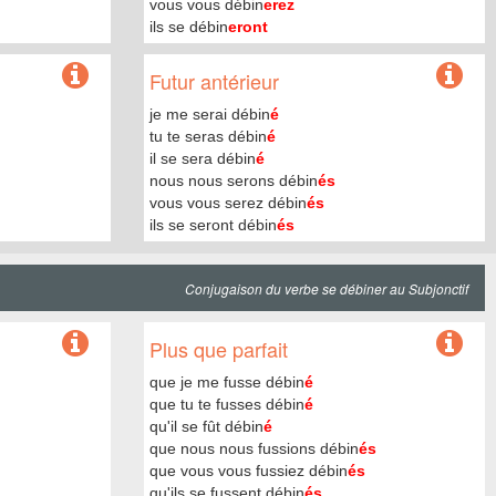
vous vous débin
erez
ils se débin
eront
Futur antérieur
je me serai débin
é
tu te seras débin
é
il se sera débin
é
nous nous serons débin
és
vous vous serez débin
és
ils se seront débin
és
Conjugaison du verbe se débiner au Subjonctif
Plus que parfait
que je me fusse débin
é
que tu te fusses débin
é
qu'il se fût débin
é
que nous nous fussions débin
és
que vous vous fussiez débin
és
qu'ils se fussent débin
és