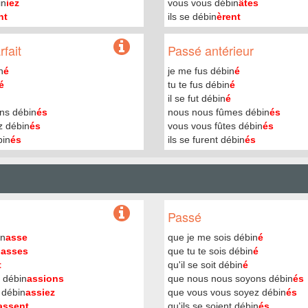
in
iez
vous vous débin
âtes
nt
ils se débin
èrent
fait
Passé antérieur
n
é
je me fus débin
é
é
tu te fus débin
é
il se fut débin
é
ns débin
és
nous nous fûmes débin
és
z débin
és
vous vous fûtes débin
és
bin
és
ils se furent débin
és
Passé
in
asse
que je me sois débin
é
n
asses
que tu te sois débin
é
t
qu'il se soit débin
é
 débin
assions
que nous nous soyons débin
és
 débin
assiez
que vous vous soyez débin
és
assent
qu'ils se soient débin
és