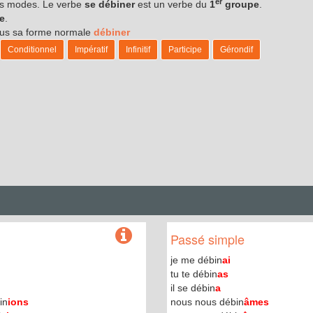
er
les modes. Le verbe
se débiner
est un verbe du
1
groupe
.
re
.
sous sa forme normale
débiner
Conditionnel
Impératif
Infinitif
Participe
Gérondif
Passé simple
je me débin
ai
tu te débin
as
il se débin
a
in
ions
nous nous débin
âmes