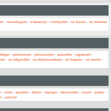
er
-
renvelopper
-
s'amasser
-
s'enkyster
-
se lasser
-
se mutiner
bliger
-
pelotonner
-
phrasicoter
-
quereller
-
ragrandir
-
ire
-
se dégonfler
-
se désencombrer
-
se frapper
-
se mentir
-
r
-
vivre
-
paraître
-
falloir
-
manger
-
descendre
-
courir
-
parler
-
r
-
prévoir