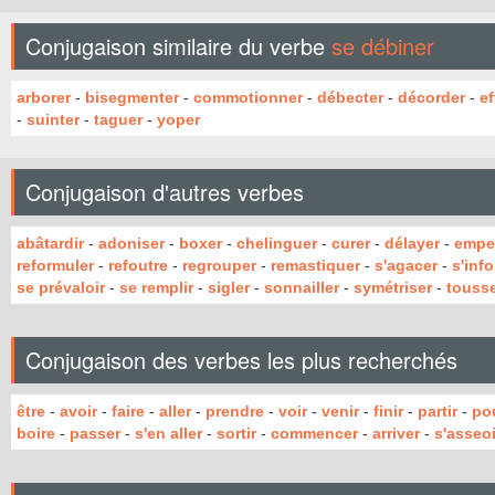
Conjugaison similaire du verbe
se débiner
arborer
-
bisegmenter
-
commotionner
-
débecter
-
décorder
-
ef
-
suinter
-
taguer
-
yoper
Conjugaison d'autres verbes
abâtardir
-
adoniser
-
boxer
-
chelinguer
-
curer
-
délayer
-
empe
reformuler
-
refoutre
-
regrouper
-
remastiquer
-
s'agacer
-
s'inf
se prévaloir
-
se remplir
-
sigler
-
sonnailler
-
symétriser
-
touss
Conjugaison des verbes les plus recherchés
être
-
avoir
-
faire
-
aller
-
prendre
-
voir
-
venir
-
finir
-
partir
-
po
boire
-
passer
-
s'en aller
-
sortir
-
commencer
-
arriver
-
s'asseoi