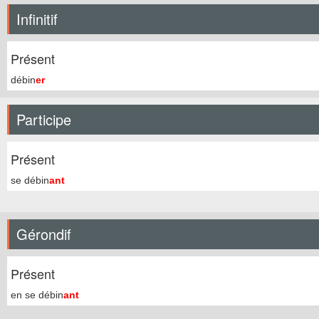
Infinitif
Présent
débin
er
Participe
Présent
se débin
ant
Gérondif
Présent
en se débin
ant