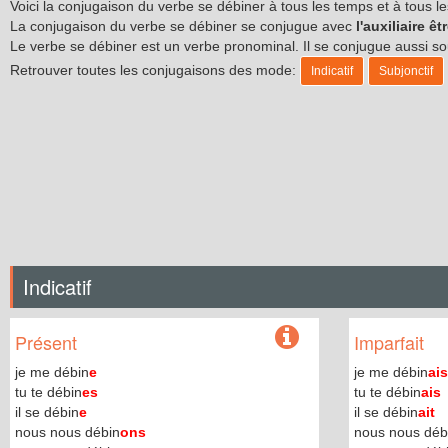
Voici la conjugaison du verbe se débiner à tous les temps et à tous 
La conjugaison du verbe se débiner se conjugue avec
l'auxiliaire êt
Le verbe se débiner est un verbe pronominal. Il se conjugue aussi 
Retrouver toutes les conjugaisons des mode:
Indicatif
Subjonctif
Indicatif
Présent
Imparfait
je me débin
e
je me débin
ais
tu te débin
es
tu te débin
ais
il se débin
e
il se débin
ait
nous nous débin
ons
nous nous déb