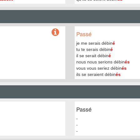
Passé
je me serais débin
é
tu te serais débin
é
il se serait débin
é
nous nous serions débin
és
vous vous seriez débin
és
ils se seraient débin
és
Passé
-
-
-