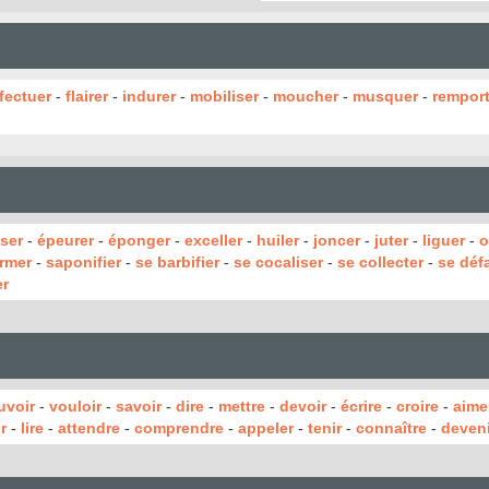
fectuer
-
flairer
-
indurer
-
mobiliser
-
moucher
-
musquer
-
remport
ser
-
épeurer
-
éponger
-
exceller
-
huiler
-
joncer
-
juter
-
liguer
-
o
ormer
-
saponifier
-
se barbifier
-
se cocaliser
-
se collecter
-
se défa
er
uvoir
-
vouloir
-
savoir
-
dire
-
mettre
-
devoir
-
écrire
-
croire
-
aime
r
-
lire
-
attendre
-
comprendre
-
appeler
-
tenir
-
connaître
-
deveni