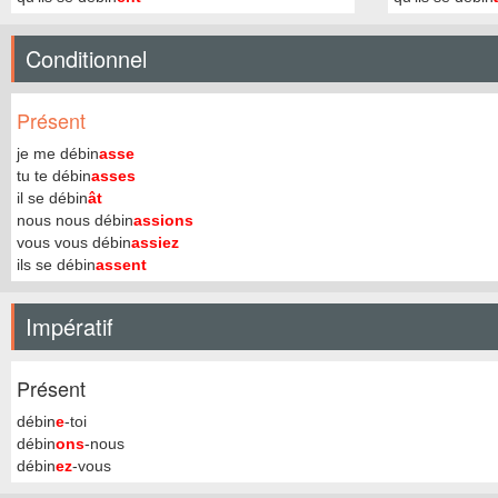
Conditionnel
Présent
je me débin
asse
tu te débin
asses
il se débin
ât
nous nous débin
assions
vous vous débin
assiez
ils se débin
assent
Impératif
Présent
débin
e
-toi
débin
ons
-nous
débin
ez
-vous