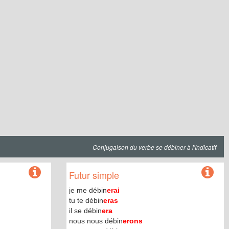
Conjugaison du verbe se débiner à l'Indicatif
Futur simple
je me débin
erai
tu te débin
eras
il se débin
era
nous nous débin
erons