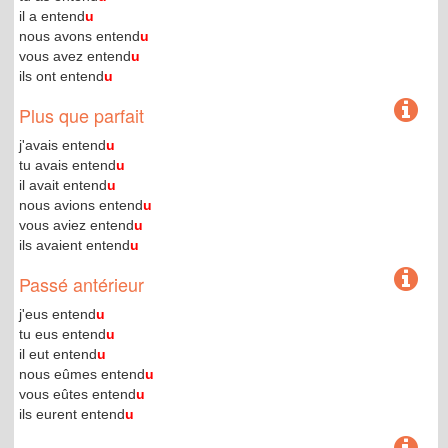
il a entend
u
nous avons entend
u
vous avez entend
u
ils ont entend
u
Plus que parfait
j'avais entend
u
tu avais entend
u
il avait entend
u
nous avions entend
u
vous aviez entend
u
ils avaient entend
u
Passé antérieur
j'eus entend
u
tu eus entend
u
il eut entend
u
nous eûmes entend
u
vous eûtes entend
u
ils eurent entend
u