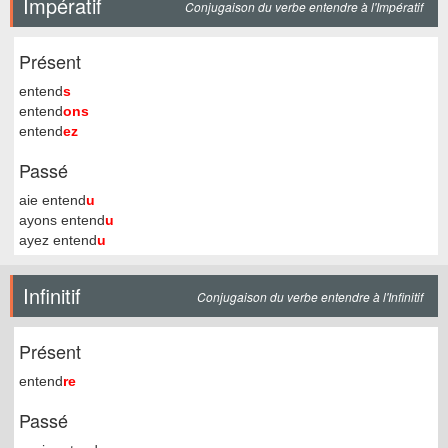
Impératif
Conjugaison du verbe entendre à l'Impératif
Présent
entend
s
entend
ons
entend
ez
Passé
aie entend
u
ayons entend
u
ayez entend
u
Infinitif
Conjugaison du verbe entendre à l'Infinitif
Présent
entend
re
Passé