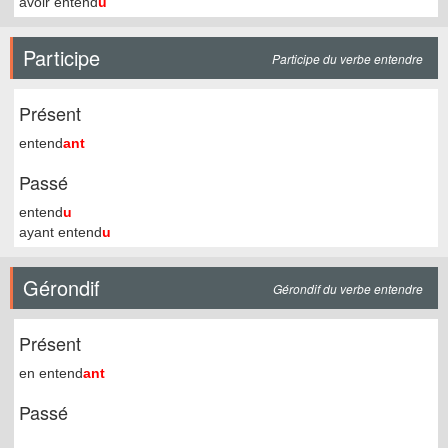
avoir entend
u
Participe
Participe du verbe entendre
Présent
entend
ant
Passé
entend
u
ayant entend
u
Gérondif
Gérondif du verbe entendre
Présent
en entend
ant
Passé