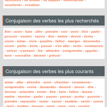
raccourcir
-
se remuer
-
se séparer
-
sédentariser
-
souchever
-
vocaliser
Conjugaison des verbes les plus recherchés
être
-
avoir
-
faire
-
aller
-
prendre
-
voir
-
venir
-
finir
-
partir
-
pouvoir
-
vouloir
-
savoir
-
dire
-
mettre
-
devoir
-
écrire
-
croire
-
aimer
-
vivre
-
paraître
-
falloir
-
manger
-
descendre
-
courir
-
parler
-
boire
-
passer
-
s'en aller
-
sortir
-
commencer
-
arriver
-
s'asseoir
-
lire
-
attendre
-
comprendre
-
appeler
-
tenir
-
connaître
-
devenir
-
prévoir
Conjugaison des verbes les plus courants
aimer
-
aller
-
attendre
-
avoir
-
chercher
-
commencer
-
comprendre
-
croire
-
demander
-
devenir
-
devoir
-
dire
-
donner
-
entendre
-
entrer
-
être
-
faire
-
falloir
-
laisser
-
mettre
-
montrer
-
parler
-
passer
-
penser
-
porter
-
pouvoir
-
prendre
-
reprendre
-
rester
-
savoir
-
sembler
-
sentir
-
suivre
-
tenir
-
tomber
-
trouver
-
venir
-
vivre
-
voir
-
vouloir