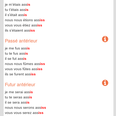
je m'étais ass
is
tu t'étais ass
is
il s'était ass
is
nous nous étions ass
iss
vous vous étiez ass
iss
ils s'étaient ass
iss
Passé antérieur
je me fus ass
is
tu te fus ass
is
il se fut ass
is
nous nous fûmes ass
iss
vous vous fûtes ass
iss
ils se furent ass
iss
Futur antérieur
je me serai ass
is
tu te seras ass
is
il se sera ass
is
nous nous serons ass
iss
vous vous serez ass
iss