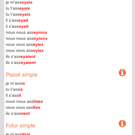
je m'ass
oyais
tu t'ass
eyais
tu t'ass
oyais
il s'ass
eyait
il s'ass
oyait
nous nous ass
eyions
nous nous ass
oyions
vous vous ass
eyiez
vous vous ass
oyiez
ils s'ass
eyaient
ils s'ass
oyaient
Passé simple
je m'ass
is
tu t'ass
is
il s'ass
it
nous nous ass
îmes
vous vous ass
îtes
ils s'ass
irent
Futur simple
je m'ass
iérai