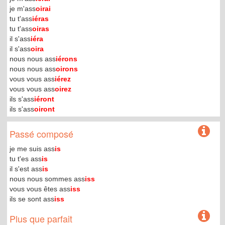
je m'ass
oirai
tu t'ass
iéras
tu t'ass
oiras
il s'ass
iéra
il s'ass
oira
nous nous ass
iérons
nous nous ass
oirons
vous vous ass
iérez
vous vous ass
oirez
ils s'ass
iéront
ils s'ass
oiront
Passé composé
je me suis ass
is
tu t'es ass
is
il s'est ass
is
nous nous sommes ass
iss
vous vous êtes ass
iss
ils se sont ass
iss
Plus que parfait