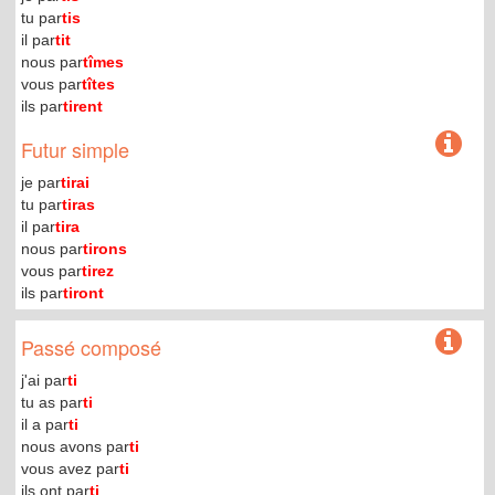
tu par
tis
il par
tit
nous par
tîmes
vous par
tîtes
ils par
tirent
Futur simple
je par
tirai
tu par
tiras
il par
tira
nous par
tirons
vous par
tirez
ils par
tiront
Passé composé
j'ai par
ti
tu as par
ti
il a par
ti
nous avons par
ti
vous avez par
ti
ils ont par
ti