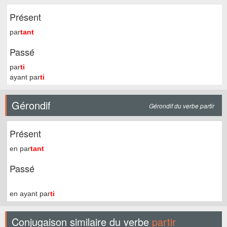
Présent
par
tant
Passé
par
ti
ayant par
ti
Gérondif
Gérondif du verbe partir
Présent
en par
tant
Passé
en ayant par
ti
Conjugaison similaire du verbe
partir