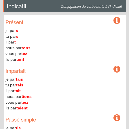
Indicatif
Conjugaison du verbe partir à l'Indicatif
Présent
je par
s
tu par
s
il par
t
nous par
tons
vous par
tez
ils par
tent
Imparfait
je par
tais
tu par
tais
il par
tait
nous par
tions
vous par
tiez
ils par
taient
Passé simple
je par
tis