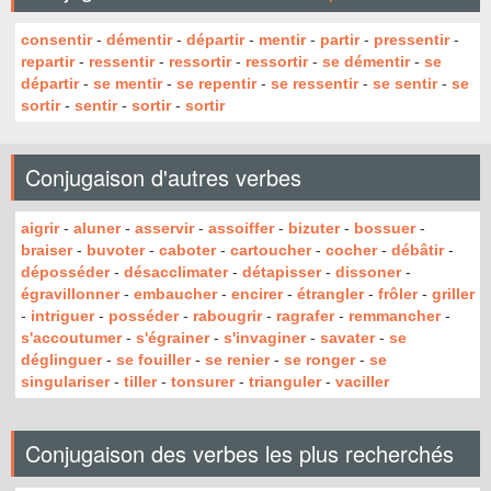
consentir
-
démentir
-
départir
-
mentir
-
partir
-
pressentir
-
repartir
-
ressentir
-
ressortir
-
ressortir
-
se démentir
-
se
départir
-
se mentir
-
se repentir
-
se ressentir
-
se sentir
-
se
sortir
-
sentir
-
sortir
-
sortir
Conjugaison d'autres verbes
aigrir
-
aluner
-
asservir
-
assoiffer
-
bizuter
-
bossuer
-
braiser
-
buvoter
-
caboter
-
cartoucher
-
cocher
-
débâtir
-
déposséder
-
désacclimater
-
détapisser
-
dissoner
-
égravillonner
-
embaucher
-
encirer
-
étrangler
-
frôler
-
griller
-
intriguer
-
posséder
-
rabougrir
-
ragrafer
-
remmancher
-
s'accoutumer
-
s'égrainer
-
s'invaginer
-
savater
-
se
déglinguer
-
se fouiller
-
se renier
-
se ronger
-
se
singulariser
-
tiller
-
tonsurer
-
trianguler
-
vaciller
Conjugaison des verbes les plus recherchés