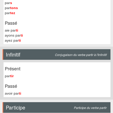
par
s
par
tons
par
tez
Passé
aie par
ti
ayons par
ti
ayez par
ti
Infinitif
Conjugaison du verbe partir à l'Infinitif
Présent
par
tir
Passé
avoir par
ti
Participe
Participe du verbe partir