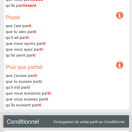
qu'ils par
tissent
Passé
que j'aie par
ti
que tu aies par
ti
qu'il ait par
ti
que nous ayons par
ti
que vous ayez par
ti
qu'ils aient par
ti
Plus que parfait
que j'eusse par
ti
que tu eusses par
ti
qu'il eût par
ti
que nous eussions par
ti
que vous eussiez par
ti
qu'ils eussent par
ti
Conditionnel
Conjugaison du verbe partir au Conditionnel