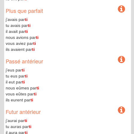
Plus que parfait
j'avais par
ti
tu avais par
ti
il avait par
ti
nous avions par
ti
vous aviez par
ti
ils avaient par
ti
Passé antérieur
j'eus par
ti
tu eus par
ti
il eut par
ti
nous eûmes par
ti
vous eûtes par
ti
ils eurent par
ti
Futur antérieur
j'aurai par
ti
tu auras par
ti
il aura par
ti