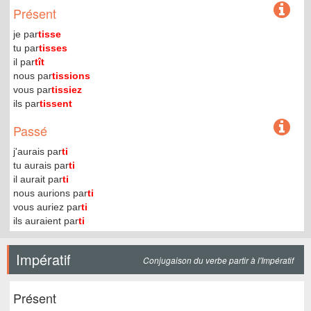
Présent
je par
tisse
tu par
tisses
il par
tît
nous par
tissions
vous par
tissiez
ils par
tissent
Passé
j'aurais par
ti
tu aurais par
ti
il aurait par
ti
nous aurions par
ti
vous auriez par
ti
ils auraient par
ti
Impératif
Conjugaison du verbe partir à l'Impératif
Présent