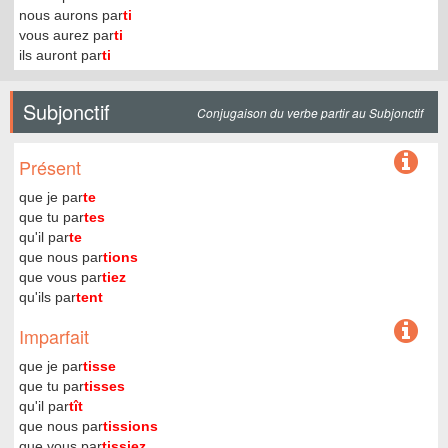
nous aurons par
ti
vous aurez par
ti
ils auront par
ti
Subjonctif
Conjugaison du verbe partir au Subjonctif
Présent
que je par
te
que tu par
tes
qu'il par
te
que nous par
tions
que vous par
tiez
qu'ils par
tent
Imparfait
que je par
tisse
que tu par
tisses
qu'il par
tît
que nous par
tissions
que vous par
tissiez