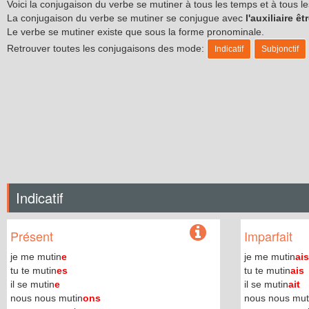
Voici la conjugaison du verbe se mutiner à tous les temps et à tous 
La conjugaison du verbe se mutiner se conjugue avec
l'auxiliaire êt
Le verbe se mutiner existe que sous la forme pronominale.
Retrouver toutes les conjugaisons des mode:
Indicatif
Subjonctif
Indicatif
Présent
Imparfait
je me mutin
e
je me mutin
ais
tu te mutin
es
tu te mutin
ais
il se mutin
e
il se mutin
ait
nous nous mutin
ons
nous nous mut