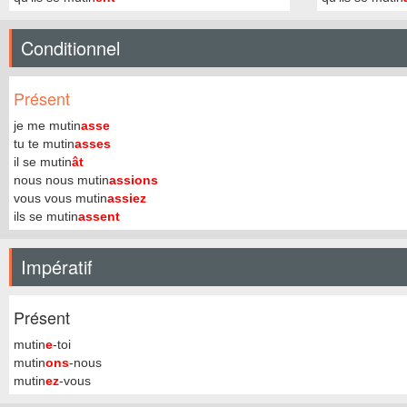
Conditionnel
Présent
je me mutin
asse
tu te mutin
asses
il se mutin
ât
nous nous mutin
assions
vous vous mutin
assiez
ils se mutin
assent
Impératif
Présent
mutin
e
-toi
mutin
ons
-nous
mutin
ez
-vous