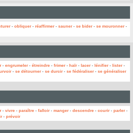
turer
-
obliquer
-
réaffirmer
-
sauner
-
se bider
-
se mouronner
-
r
-
engrumeler
-
étreindre
-
frimer
-
haïr
-
lacer
-
lénifier
-
lister
-
urvoir
-
se détourner
-
se durcir
-
se fédéraliser
-
se généraliser
r
-
vivre
-
paraître
-
falloir
-
manger
-
descendre
-
courir
-
parler
-
r
-
prévoir