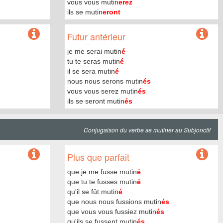
vous vous mutin
erez
ils se mutin
eront
Futur antérieur
je me serai mutin
é
tu te seras mutin
é
il se sera mutin
é
nous nous serons mutin
és
vous vous serez mutin
és
ils se seront mutin
és
Conjugaison du verbe se mutiner au Subjonctif
Plus que parfait
que je me fusse mutin
é
que tu te fusses mutin
é
qu'il se fût mutin
é
que nous nous fussions mutin
és
que vous vous fussiez mutin
és
qu'ils se fussent mutin
és