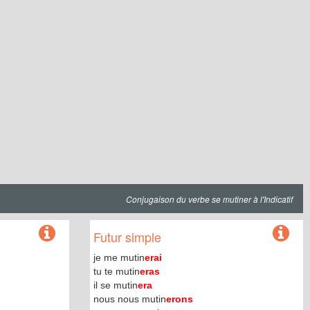
Conjugaison du verbe se mutiner à l'Indicatif
Futur simple
je me mutin
erai
tu te mutin
eras
il se mutin
era
nous nous mutin
erons