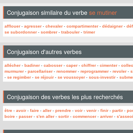
Conjugaison similaire du verbe
se mutiner
afflouer
-
agresser
-
chevaler
-
compartimenter
-
dédaigner
-
déf
se subordonner
-
sombrer
-
trabouler
-
trimer
Conjugaison d'autres verbes
allécher
-
badiner
-
cabosser
-
caper
-
chiffrer
-
cimenter
-
collec
murmurer
-
parcellariser
-
renommer
-
reprogrammer
-
revoler
-
s
-
se regimber
-
se réjouir
-
se voussoyer
-
sous-investir
-
subme
Conjugaison des verbes les plus recherchés
être
-
avoir
-
faire
-
aller
-
prendre
-
voir
-
venir
-
finir
-
partir
-
po
boire
-
passer
-
s'en aller
-
sortir
-
commencer
-
arriver
-
s'asseoi