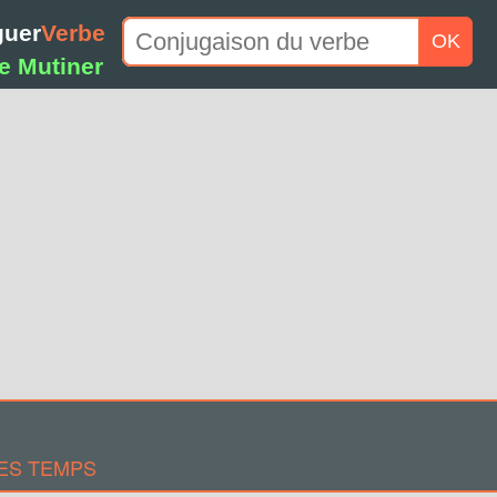
guer
Verbe
OK
e Mutiner
ES TEMPS