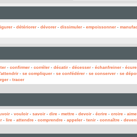
igurer
-
détériorer
-
dévorer
-
dissimuler
-
empoissonner
-
manufac
ter
-
confirmer
-
corréler
-
décatir
-
décesser
-
échanfreiner
-
écure
'attendrir
-
se compliquer
-
se confédérer
-
se conserver
-
se dépo
rger
-
tracer
uvoir
-
vouloir
-
savoir
-
dire
-
mettre
-
devoir
-
écrire
-
croire
-
aime
r
-
lire
-
attendre
-
comprendre
-
appeler
-
tenir
-
connaître
-
deveni