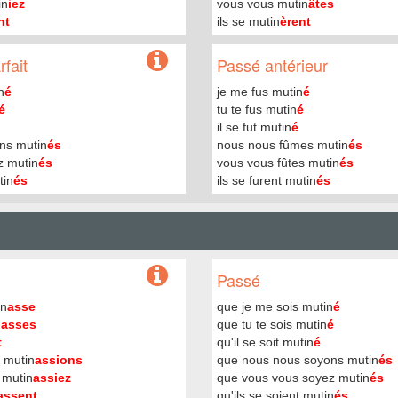
in
iez
vous vous mutin
âtes
nt
ils se mutin
èrent
fait
Passé antérieur
n
é
je me fus mutin
é
é
tu te fus mutin
é
il se fut mutin
é
ns mutin
és
nous nous fûmes mutin
és
z mutin
és
vous vous fûtes mutin
és
tin
és
ils se furent mutin
és
Passé
in
asse
que je me sois mutin
é
n
asses
que tu te sois mutin
é
t
qu'il se soit mutin
é
 mutin
assions
que nous nous soyons mutin
és
 mutin
assiez
que vous vous soyez mutin
és
assent
qu'ils se soient mutin
és