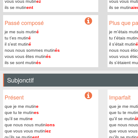
vous vous mutin
ez
vous vous mut
ils se mutin
ent
ils se mutin
aie
Passé composé
Plus que par
je me suis mutin
é
je m'étais muti
tu t'es mutin
é
tu t'étais mutin
il s'est mutin
é
il s'était mutin
é
nous nous sommes mutin
és
nous nous étio
vous vous êtes mutin
és
vous vous étie
ils se sont mutin
és
ils s'étaient mu
Subjonctif
Présent
Imparfait
que je me mutin
e
que je me mut
que tu te mutin
es
que tu te muti
qu'il se mutin
e
qu'il se mutin
â
que nous nous mutin
ions
que nous nous
que vous vous mutin
iez
que vous vous
qu'ils se mutin
ent
qu'ils se mutin