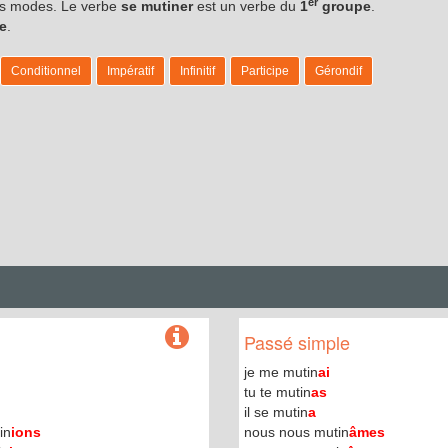
er
les modes. Le verbe
se mutiner
est un verbe du
1
groupe
.
re
.
Conditionnel
Impératif
Infinitif
Participe
Gérondif
Passé simple
je me mutin
ai
tu te mutin
as
il se mutin
a
in
ions
nous nous mutin
âmes