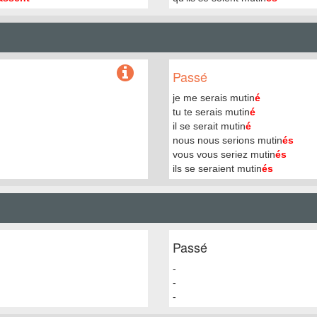
Passé
je me serais mutin
é
tu te serais mutin
é
il se serait mutin
é
nous nous serions mutin
és
vous vous seriez mutin
és
ils se seraient mutin
és
Passé
-
-
-