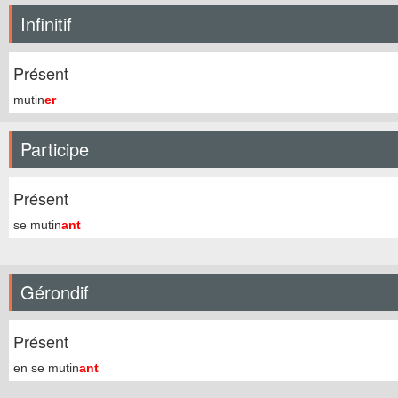
Infinitif
Présent
mutin
er
Participe
Présent
se mutin
ant
Gérondif
Présent
en se mutin
ant