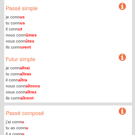
Passé simple
je conn
us
tu conn
us
il conn
ut
nous conn
ûmes
vous conn
ûtes
ils conn
urent
Futur simple
je conn
aîtrai
tu conn
aîtras
il conn
aîtra
nous conn
aîtrons
vous conn
aîtrez
ils conn
aîtront
Passé composé
j'ai conn
u
tu as conn
u
il a conn
u