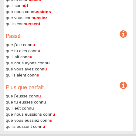
qu'il conn
ût
que nous conn
ussions
que vous conn
ussiez
qu'ils conn
ussent
Passé
que j'aie conn
u
que tu aies conn
u
qu'il ait conn
u
que nous ayons conn
u
que vous ayez conn
u
qu'ils aient conn
u
Plus que parfait
que j'eusse conn
u
que tu eusses conn
u
qu'il eût conn
u
que nous eussions conn
u
que vous eussiez conn
u
qu'ils eussent conn
u