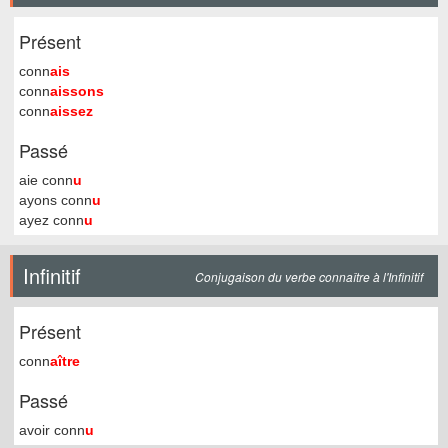
Présent
conn
ais
conn
aissons
conn
aissez
Passé
aie conn
u
ayons conn
u
ayez conn
u
Infinitif
Conjugaison du verbe connaître à l'Infinitif
Présent
conn
aître
Passé
avoir conn
u