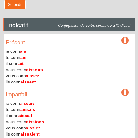
Gérondif
Indicatif
Conjugaison du verbe connaître à l'Indicatif
Présent
je conn
ais
tu conn
ais
il conn
aît
nous conn
aissons
vous conn
aissez
ils conn
aissent
Imparfait
je conn
aissais
tu conn
aissais
il conn
aissait
nous conn
aissions
vous conn
aissiez
ils conn
aissaient