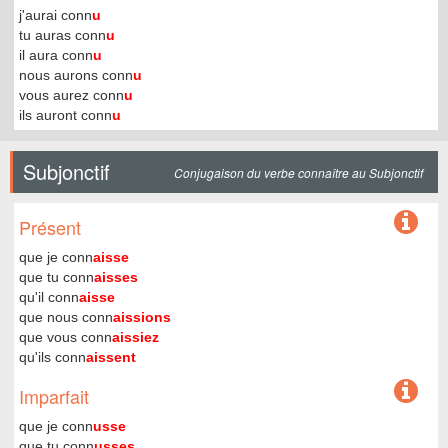
j'aurai conn
u
tu auras conn
u
il aura conn
u
nous aurons conn
u
vous aurez conn
u
ils auront conn
u
Subjonctif
Conjugaison du verbe connaître au Subjonctif
Présent
que je conn
aisse
que tu conn
aisses
qu'il conn
aisse
que nous conn
aissions
que vous conn
aissiez
qu'ils conn
aissent
Imparfait
que je conn
usse
que tu conn
usses