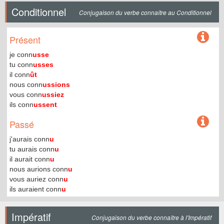
Conditionnel
Conjugaison du verbe connaître au Conditionnel
Présent
je conn
usse
tu conn
usses
il conn
ût
nous conn
ussions
vous conn
ussiez
ils conn
ussent
Passé
j'aurais conn
u
tu aurais conn
u
il aurait conn
u
nous aurions conn
u
vous auriez conn
u
ils auraient conn
u
Impératif
Conjugaison du verbe connaître à l'Impératif