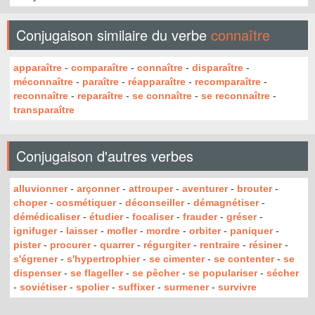
Conjugaison similaire du verbe
connaître
apparaître
-
comparaître
-
connaître
-
disparaître
-
méconnaître
-
paraître
-
réapparaître
-
recomparaître
-
reconnaître
-
reparaître
-
se connaître
-
se reconnaître
-
transparaître
Conjugaison d'autres verbes
alluvionner
-
arçonner
-
attrouper
-
aventurer
-
brouter
-
choper
-
cosmétiquer
-
déconseiller
-
démagnétiser
-
démédicaliser
-
étudier
-
focaliser
-
frauder
-
gréser
-
ignifuger
-
laisser
-
mofler
-
mordre
-
orbiter
-
paniquer
-
pister
-
procurer
-
quarrer
-
régurgiter
-
rentraire
-
résiner
-
s'égrener
-
s'hypertrophier
-
se cimenter
-
se contenter
-
se
dispenser
-
se flageller
-
se pêcher
-
se populariser
-
sécher
-
soviétiser
-
spolier
-
suffixer
-
surmener
-
survivre