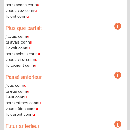
nous avons conn
u
vous avez conn
u
ils ont conn
u
Plus que parfait
j'avais conn
u
tu avais conn
u
il avait conn
u
nous avions conn
u
vous aviez conn
u
ils avaient conn
u
Passé antérieur
j'eus conn
u
tu eus conn
u
il eut conn
u
nous eûmes conn
u
vous eûtes conn
u
ils eurent conn
u
Futur antérieur