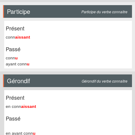
Participe
Participe du verbe connaître
Présent
conn
aissant
Passé
conn
u
ayant conn
u
Gérondif
Gérondif du verbe connaître
Présent
en conn
aissant
Passé
en ayant conn
u