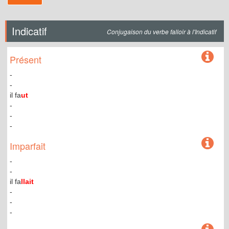
Indicatif
Conjugaison du verbe falloir à l'Indicatif
Présent
-
-
il fa
ut
-
-
-
Imparfait
-
-
il fa
llait
-
-
-