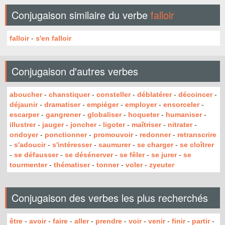
Conjugaison similaire du verbe
falloir
falloir
-
s'en falloir
Conjugaison d'autres verbes
aboucher
-
chanstiquer
-
consteller
-
déblatérer
-
décoincer
-
déjaunir
-
dramatiser
-
empiéger
-
employer
-
ensorceler
-
escarper
-
gangrener
-
globaliser
-
hoqueter
-
humaniser
-
illustrer
-
jauger
-
joncher
-
ligoter
-
maîtriser
-
nitrater
-
ondoyer
-
ponctionner
-
promouvoir
-
redonner
-
retranscrire
-
s'adoucir
-
s'intéresser
-
saumurer
-
se charger
-
se cloîtrer
-
se défausser
-
se désénerver
-
se fêler
-
se jurer
-
se
tourmenter
-
thématiser
-
tonner
-
voler
-
zyeuter
Conjugaison des verbes les plus recherchés
être
-
avoir
-
faire
-
aller
-
prendre
-
voir
-
venir
-
finir
-
partir
-