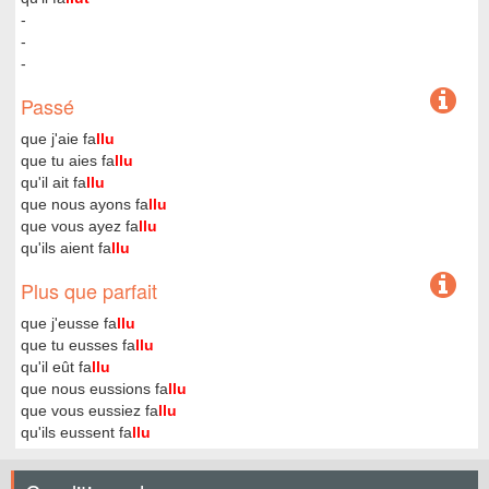
-
-
-
Passé
que j'aie fa
llu
que tu aies fa
llu
qu'il ait fa
llu
que nous ayons fa
llu
que vous ayez fa
llu
qu'ils aient fa
llu
Plus que parfait
que j'eusse fa
llu
que tu eusses fa
llu
qu'il eût fa
llu
que nous eussions fa
llu
que vous eussiez fa
llu
qu'ils eussent fa
llu