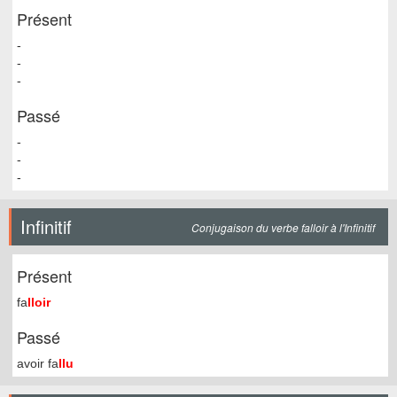
Présent
-
-
-
Passé
-
-
-
Infinitif
Conjugaison du verbe falloir à l'Infinitif
Présent
fa
lloir
Passé
avoir fa
llu