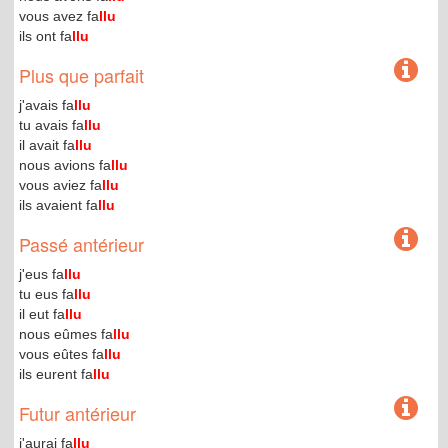
vous avez fa
llu
ils ont fa
llu
Plus que parfait
j'avais fa
llu
tu avais fa
llu
il avait fa
llu
nous avions fa
llu
vous aviez fa
llu
ils avaient fa
llu
Passé antérieur
j'eus fa
llu
tu eus fa
llu
il eut fa
llu
nous eûmes fa
llu
vous eûtes fa
llu
ils eurent fa
llu
Futur antérieur
j'aurai fa
llu