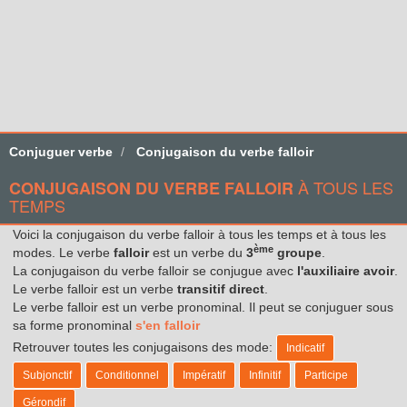
Conjuguer verbe
Conjugaison du verbe falloir
À TOUS LES
CONJUGAISON DU VERBE FALLOIR
TEMPS
Voici la conjugaison du verbe falloir à tous les temps et à tous les
ème
modes. Le verbe
falloir
est un verbe du
3
groupe
.
La conjugaison du verbe falloir se conjugue avec
l'auxiliaire avoir
.
Le verbe falloir est un verbe
transitif direct
.
Le verbe falloir est un verbe pronominal. Il peut se conjuguer sous
sa forme pronominal
s'en falloir
Retrouver toutes les conjugaisons des mode:
Indicatif
Subjonctif
Conditionnel
Impératif
Infinitif
Participe
Gérondif