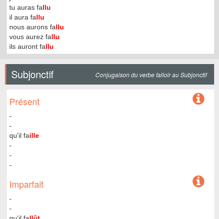
tu auras fa
llu
il aura fa
llu
nous aurons fa
llu
vous aurez fa
llu
ils auront fa
llu
Subjonctif
Conjugaison du verbe falloir au Subjonctif
Présent
-
-
qu'il fa
ille
-
-
-
Imparfait
-
-
qu'il fa
llût