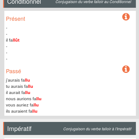
Conditionnel
Conjugaison du verbe falloir au Conditionnel
Présent
-
-
il fa
llût
-
-
-
Passé
j'aurais fa
llu
tu aurais fa
llu
il aurait fa
llu
nous aurions fa
llu
vous auriez fa
llu
ils auraient fa
llu
Impératif
Conjugaison du verbe falloir à l'Impératif