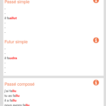
Passé simple
-
-
il fa
allut
-
-
-
Futur simple
-
-
il fa
udra
-
-
-
Passé composé
j'ai fa
llu
tu as fa
llu
il a fa
llu
nous avons fa
llu