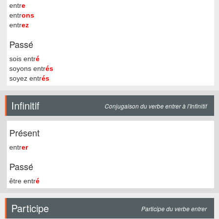
entr
e
entr
ons
entr
ez
Passé
sois entr
é
soyons entr
és
soyez entr
és
Infinitif
Conjugaison du verbe entrer à l'Infinitif
Présent
entr
er
Passé
être entr
é
Participe
Participe du verbe entrer