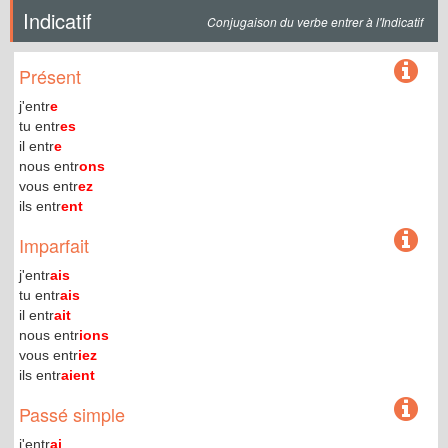
Indicatif
Conjugaison du verbe entrer à l'Indicatif
Présent
j'entr
e
tu entr
es
il entr
e
nous entr
ons
vous entr
ez
ils entr
ent
Imparfait
j'entr
ais
tu entr
ais
il entr
ait
nous entr
ions
vous entr
iez
ils entr
aient
Passé simple
j'entr
ai