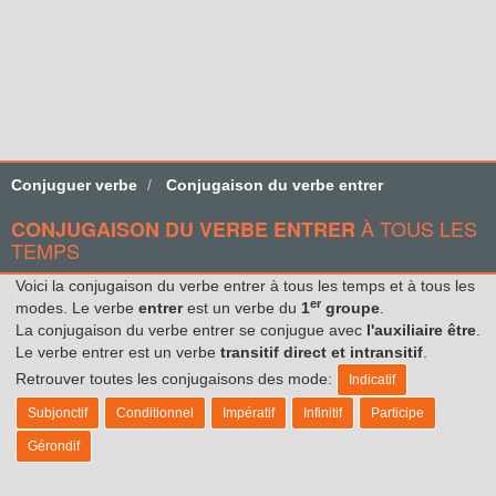
Conjuguer verbe
Conjugaison du verbe entrer
À TOUS LES
CONJUGAISON DU VERBE ENTRER
TEMPS
Voici la conjugaison du verbe entrer à tous les temps et à tous les
er
modes. Le verbe
entrer
est un verbe du
1
groupe
.
La conjugaison du verbe entrer se conjugue avec
l'auxiliaire être
.
Le verbe entrer est un verbe
transitif direct et intransitif
.
Retrouver toutes les conjugaisons des mode:
Indicatif
Subjonctif
Conditionnel
Impératif
Infinitif
Participe
Gérondif