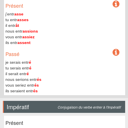
Présent
j'entr
asse
tu entr
asses
il entr
ât
nous entr
assions
vous entr
assiez
ils entr
assent
Passé
je serais entr
é
tu serais entr
é
il serait entr
é
nous serions entr
és
vous seriez entr
és
ils seraient entr
és
Impératif
Conjugaison du verbe entrer à l'Impératif
Présent