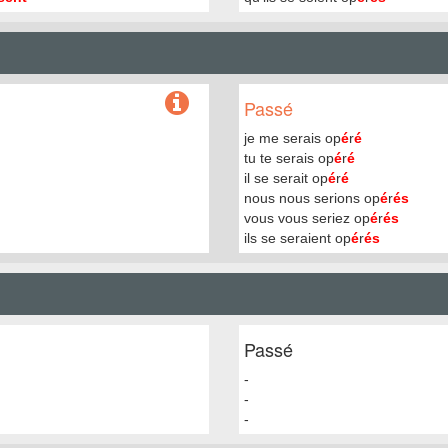
Passé
je me serais op
é
r
é
tu te serais op
é
r
é
il se serait op
é
r
é
nous nous serions op
é
r
és
vous vous seriez op
é
r
és
ils se seraient op
é
r
és
Passé
-
-
-