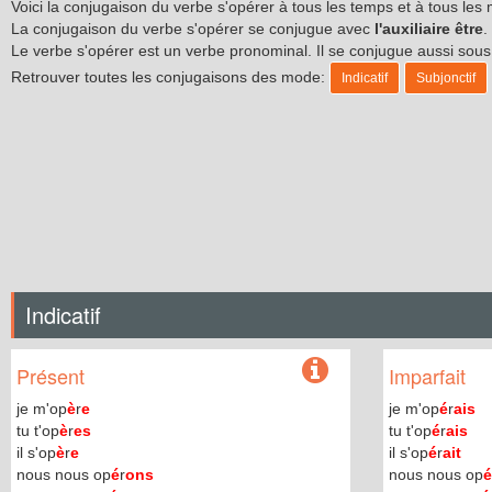
Voici la conjugaison du verbe s'opérer à tous les temps et à tous le
La conjugaison du verbe s'opérer se conjugue avec
l'auxiliaire être
.
Le verbe s'opérer est un verbe pronominal. Il se conjugue aussi so
Retrouver toutes les conjugaisons des mode:
Indicatif
Subjonctif
Indicatif
Présent
Imparfait
je m'op
è
r
e
je m'op
é
r
ais
tu t'op
è
r
es
tu t'op
é
r
ais
il s'op
è
r
e
il s'op
é
r
ait
nous nous op
é
r
ons
nous nous op
é