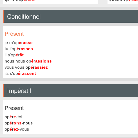
Conditionnel
Présent
je m'op
é
r
asse
tu t'op
é
r
asses
il s'op
é
r
ât
nous nous op
é
r
assions
vous vous op
é
r
assiez
ils s'op
é
r
assent
Impératif
Présent
op
è
r
e
-toi
op
é
r
ons
-nous
op
é
r
ez
-vous