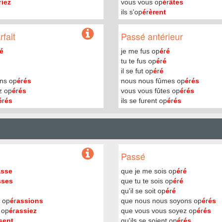
r
iez
vous vous op
é
r
âtes
ils s'op
é
r
èrent
fait
Passé antérieur
é
je me fus op
é
r
é
tu te fus op
é
r
é
il se fut op
é
r
é
ns op
é
r
és
nous nous fûmes op
é
r
és
z op
é
r
és
vous vous fûtes op
é
r
és
é
r
és
ils se furent op
é
r
és
Passé
asse
que je me sois op
é
r
é
sses
que tu te sois op
é
r
é
qu'il se soit op
é
r
é
 op
é
r
assions
que nous nous soyons op
é
r
és
 op
é
r
assiez
que vous vous soyez op
é
r
és
sent
qu'ils se soient op
é
r
és