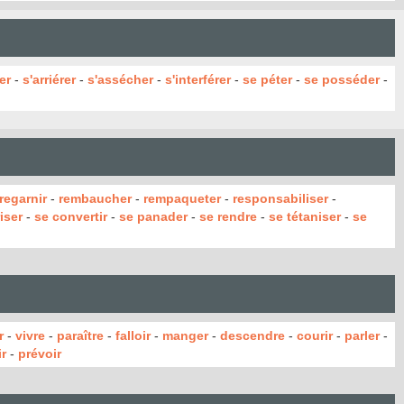
er
-
s'arriérer
-
s'assécher
-
s'interférer
-
se péter
-
se posséder
-
regarnir
-
rembaucher
-
rempaqueter
-
responsabiliser
-
iser
-
se convertir
-
se panader
-
se rendre
-
se tétaniser
-
se
r
-
vivre
-
paraître
-
falloir
-
manger
-
descendre
-
courir
-
parler
-
r
-
prévoir