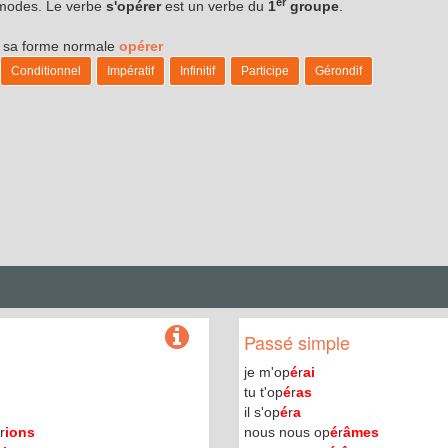
er
s modes. Le verbe
s'opérer
est un verbe du
1
groupe
.
us sa forme normale
opérer
Conditionnel
Impératif
Infinitif
Participe
Gérondif
Passé simple
je m'op
é
r
ai
tu t'op
é
r
as
il s'op
é
r
a
r
ions
nous nous op
é
r
âmes