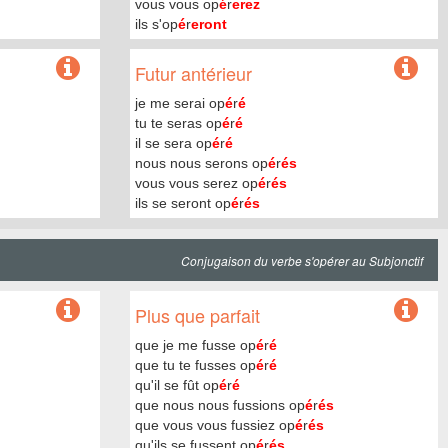
vous vous op
é
r
erez
ils s'op
é
r
eront
Futur antérieur
je me serai op
é
r
é
tu te seras op
é
r
é
il se sera op
é
r
é
nous nous serons op
é
r
és
vous vous serez op
é
r
és
ils se seront op
é
r
és
Conjugaison du verbe s'opérer au Subjonctif
Plus que parfait
que je me fusse op
é
r
é
que tu te fusses op
é
r
é
qu'il se fût op
é
r
é
que nous nous fussions op
é
r
és
que vous vous fussiez op
é
r
és
qu'ils se fussent op
é
r
és