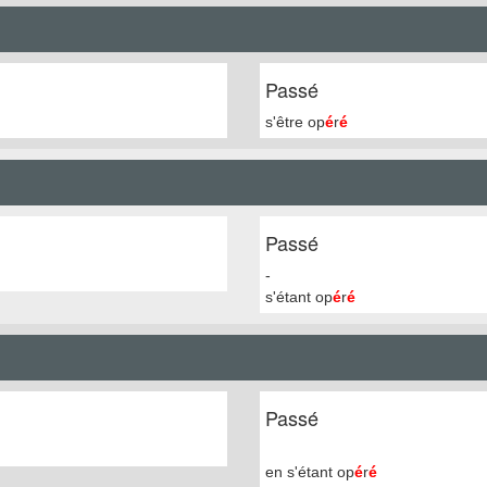
Passé
s'être op
é
r
é
Passé
-
s'étant op
é
r
é
Passé
en s'étant op
é
r
é