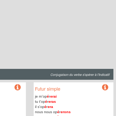
Conjugaison du verbe s'opérer à l'Indicatif
Futur simple
je m'op
é
r
erai
tu t'op
é
r
eras
il s'op
é
r
era
nous nous op
é
r
erons