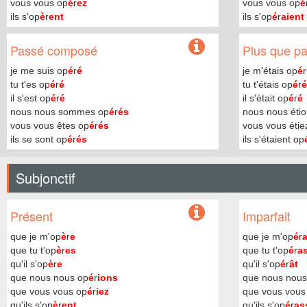
vous vous op
é
r
ez
vous vous op
é
ils s'op
è
r
ent
ils s'op
é
r
aient
Passé composé
Plus que par
je me suis op
é
r
é
je m'étais op
é
r
tu t'es op
é
r
é
tu t'étais op
é
r
é
il s'est op
é
r
é
il s'était op
é
r
é
nous nous sommes op
é
r
és
nous nous étio
vous vous êtes op
é
r
és
vous vous étie
ils se sont op
é
r
és
ils s'étaient op
Subjonctif
Présent
Imparfait
que je m'op
è
r
e
que je m'op
é
r
que tu t'op
è
r
es
que tu t'op
é
r
a
qu'il s'op
è
r
e
qu'il s'op
é
r
ât
que nous nous op
é
r
ions
que nous nous
que vous vous op
é
r
iez
que vous vous
qu'ils s'op
è
r
ent
qu'ils s'op
é
r
as