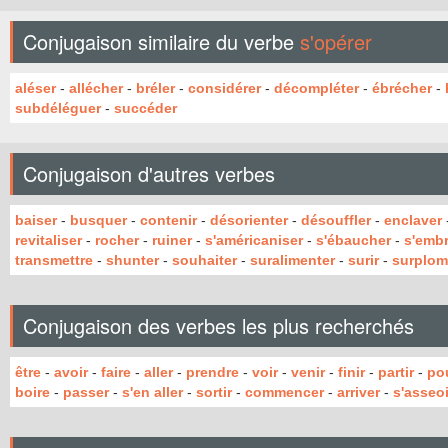
Conjugaison similaire du verbe
s'opérer
aléser
-
allécher
-
bréler
-
considérer
-
décompléter
-
ébrécher
-
subdéléguer
-
succéder
Conjugaison d'autres verbes
baiser
-
busquer
-
contenir
-
désorienter
-
désouffler
-
enclaver
revitaliser
-
rocher
-
ruiner
-
s'américaniser
-
s'ébaucher
-
s'emb
transmettre
-
shunter
-
souhaiter
-
suralimenter
-
surir
-
surplom
Conjugaison des verbes les plus recherchés
être
-
avoir
-
faire
-
aller
-
prendre
-
voir
-
venir
-
finir
-
partir
-
po
boire
-
passer
-
s'en aller
-
sortir
-
commencer
-
arriver
-
s'asseoi