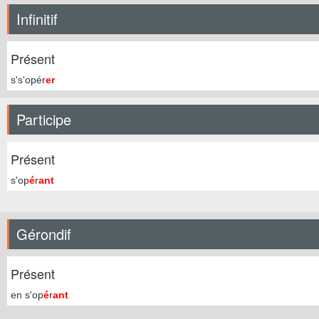
Infinitif
Présent
s's'opér
er
Participe
Présent
s'op
é
r
ant
Gérondif
Présent
en s'op
é
r
ant