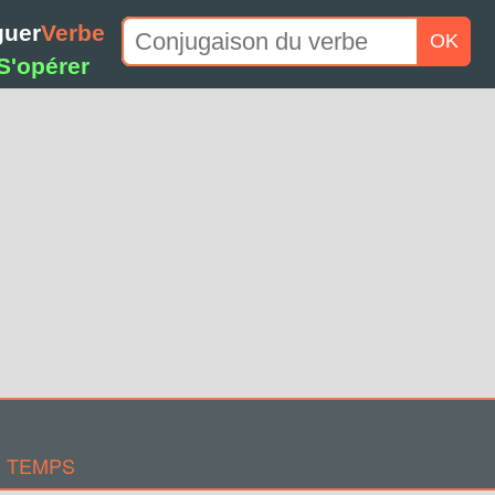
guer
Verbe
OK
S'opérer
S TEMPS