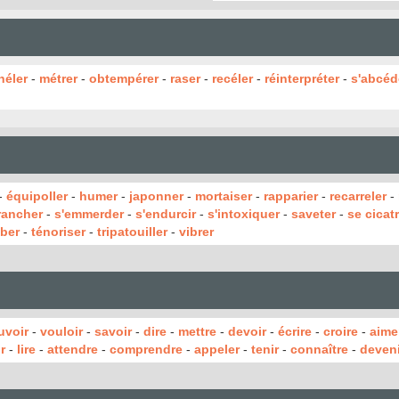
héler
-
métrer
-
obtempérer
-
raser
-
recéler
-
réinterpréter
-
s'abcéd
-
équipoller
-
humer
-
japonner
-
mortaiser
-
rapparier
-
recarreler
-
rancher
-
s'emmerder
-
s'endurcir
-
s'intoxiquer
-
saveter
-
se cicatr
ber
-
ténoriser
-
tripatouiller
-
vibrer
uvoir
-
vouloir
-
savoir
-
dire
-
mettre
-
devoir
-
écrire
-
croire
-
aime
r
-
lire
-
attendre
-
comprendre
-
appeler
-
tenir
-
connaître
-
deveni