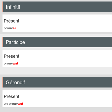
Infinitif
Présent
prouv
er
Participe
Présent
prouv
ant
Gérondif
Présent
en prouv
ant