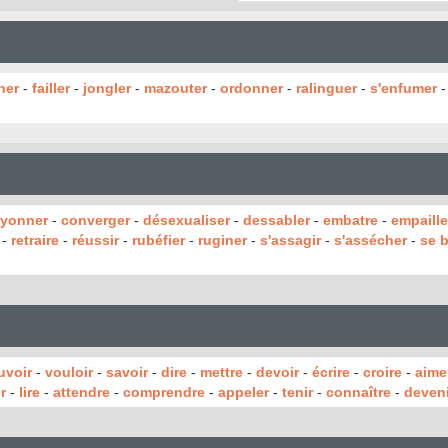
ner
-
failler
-
jongler
-
mazouter
-
ordonner
-
ralinguer
-
s'enfumer
ayonner
-
converger
-
désexualiser
-
dessabler
-
embatre
-
empaille
-
retraire
-
réussir
-
rubéfier
-
ruginer
-
s'assagir
-
s'assécher
-
se 
uvoir
-
vouloir
-
savoir
-
dire
-
mettre
-
devoir
-
écrire
-
croire
-
aime
r
-
lire
-
attendre
-
comprendre
-
appeler
-
tenir
-
connaître
-
deveni