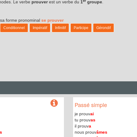
er
 modes. Le verbe
prouver
est un verbe du
1
groupe
.
.
s sa forme pronominal
se prouver
Conditionnel
Impératif
Infinitif
Participe
Gérondif
Passé simple
je prouv
ai
tu prouv
as
il prouv
a
s
nous prouv
âmes