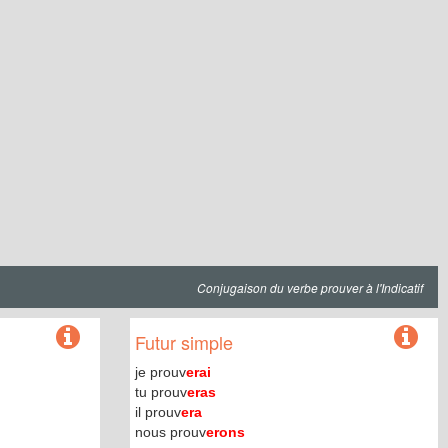
Conjugaison du verbe prouver à l'Indicatif
Futur simple
je prouv
erai
tu prouv
eras
il prouv
era
nous prouv
erons