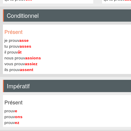
Conditionnel
Présent
je prouv
asse
tu prouv
asses
il prouv
ât
nous prouv
assions
vous prouv
assiez
ils prouv
assent
Impératif
Présent
prouv
e
prouv
ons
prouv
ez