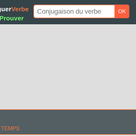
guer
Verbe
OK
Prouver
 TEMPS