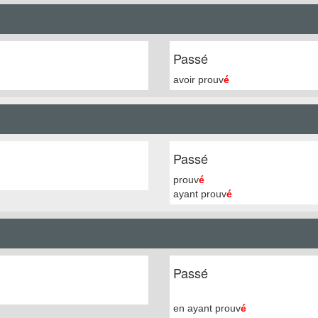
Passé
avoir prouv
é
Passé
prouv
é
ayant prouv
é
Passé
en ayant prouv
é