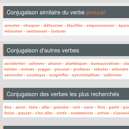
Conjugaison similaire du verbe
prouver
annoter
-
choquer
-
défourner
-
éfaufiler
-
empoissonner
-
épan
retourner
-
sectionner
-
torturer
Conjugaison d'autres verbes
accidenter
-
achever
-
ahaner
-
alambiquer
-
bureaucratiser
-
cl
hériter
-
intimer
-
jogger
-
pionner
-
profaner
-
rebuter
-
refondre
seconder
-
soudoyer
-
surgreffer
-
syncristalliser
-
vallonner
Conjugaison des verbes les plus recherchés
être
-
avoir
-
faire
-
aller
-
prendre
-
voir
-
venir
-
finir
-
partir
-
po
boire
-
passer
-
s'en aller
-
sortir
-
commencer
-
arriver
-
s'asseoi