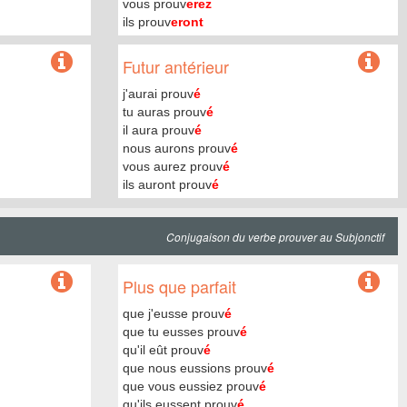
vous prouv
erez
ils prouv
eront
Futur antérieur
j'aurai prouv
é
tu auras prouv
é
il aura prouv
é
nous aurons prouv
é
vous aurez prouv
é
ils auront prouv
é
Conjugaison du verbe prouver au Subjonctif
Plus que parfait
que j'eusse prouv
é
que tu eusses prouv
é
qu'il eût prouv
é
que nous eussions prouv
é
que vous eussiez prouv
é
qu'ils eussent prouv
é