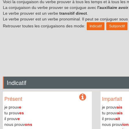
Voici la conjugaison du verbe prouver à tous les temps et à tous les
La conjugaison du verbe prouver se conjugue avec
l'auxiliaire avoir
Le verbe prouver est un verbe
transitif direct
.
Le verbe prouver est un verbe pronominal. Il peut se conjuguer sou
Retrouver toutes les conjugaisons des mode:
Indicatif
Subjonctif
Indicatif
Présent
Imparfait
je prouv
e
je prouv
ais
tu prouv
es
tu prouv
ais
il prouv
e
il prouv
ait
nous prouv
ons
nous prouv
ion