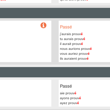
Passé
j'aurais prouv
é
tu aurais prouv
é
il aurait prouv
é
nous aurions prouv
é
vous auriez prouv
é
ils auraient prouv
é
Passé
aie prouv
é
ayons prouv
é
ayez prouv
é