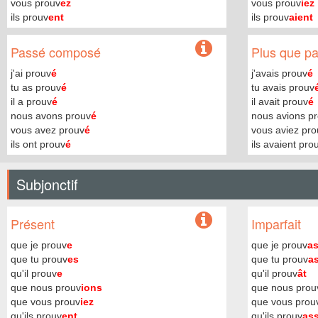
vous prouv
ez
vous prouv
iez
ils prouv
ent
ils prouv
aient
Passé composé
Plus que par
j'ai prouv
é
j'avais prouv
é
tu as prouv
é
tu avais prouv
il a prouv
é
il avait prouv
é
nous avons prouv
é
nous avions p
vous avez prouv
é
vous aviez pro
ils ont prouv
é
ils avaient pro
Subjonctif
Présent
Imparfait
que je prouv
e
que je prouv
a
que tu prouv
es
que tu prouv
a
qu'il prouv
e
qu'il prouv
ât
que nous prouv
ions
que nous prou
que vous prouv
iez
que vous prou
qu'ils prouv
ent
qu'ils prouv
as