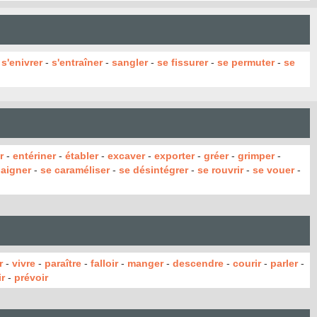
-
s'enivrer
-
s'entraîner
-
sangler
-
se fissurer
-
se permuter
-
se
r
-
entériner
-
établer
-
excaver
-
exporter
-
gréer
-
grimper
-
baigner
-
se caraméliser
-
se désintégrer
-
se rouvrir
-
se vouer
-
r
-
vivre
-
paraître
-
falloir
-
manger
-
descendre
-
courir
-
parler
-
r
-
prévoir