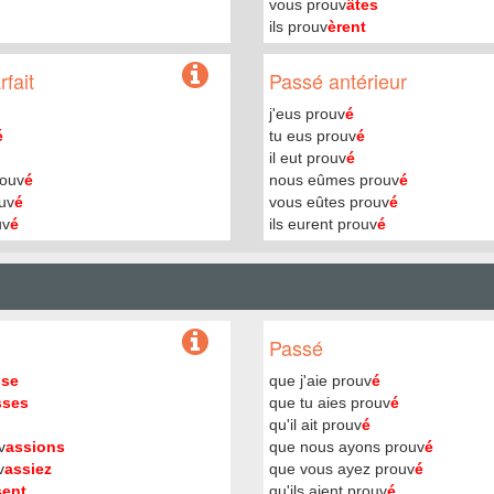
vous prouv
âtes
ils prouv
èrent
fait
Passé antérieur
j'eus prouv
é
é
tu eus prouv
é
il eut prouv
é
rouv
é
nous eûmes prouv
é
uv
é
vous eûtes prouv
é
uv
é
ils eurent prouv
é
Passé
sse
que j'aie prouv
é
sses
que tu aies prouv
é
qu'il ait prouv
é
v
assions
que nous ayons prouv
é
v
assiez
que vous ayez prouv
é
sent
qu'ils aient prouv
é