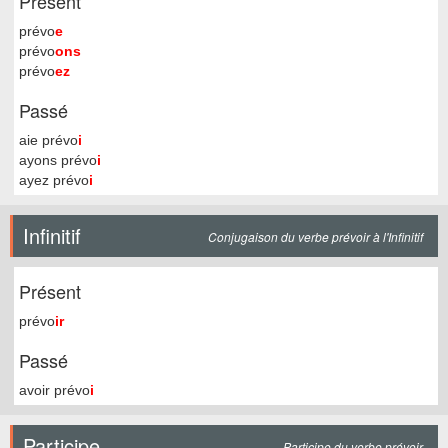
Présent
prévo
e
prévo
ons
prévo
ez
Passé
aie prévo
i
ayons prévo
i
ayez prévo
i
Infinitif
Conjugaison du verbe prévoir à l'Infinitif
Présent
prévo
ir
Passé
avoir prévo
i
Participe
Participe du verbe prévoir