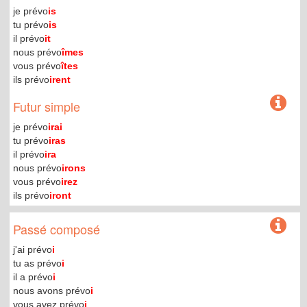
je prévo
is
tu prévo
is
il prévo
it
nous prévo
îmes
vous prévo
îtes
ils prévo
irent
Futur simple
je prévo
irai
tu prévo
iras
il prévo
ira
nous prévo
irons
vous prévo
irez
ils prévo
iront
Passé composé
j'ai prévo
i
tu as prévo
i
il a prévo
i
nous avons prévo
i
vous avez prévo
i