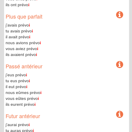
ils ont prévo
i
Plus que parfait
j'avais prévo
i
tu avais prévo
i
il avait prévo
i
nous avions prévo
i
vous aviez prévo
i
ils avaient prévo
i
Passé antérieur
j'eus prévo
i
tu eus prévo
i
il eut prévo
i
nous eûmes prévo
i
vous eûtes prévo
i
ils eurent prévo
i
Futur antérieur
j'aurai prévo
i
tu auras prévo
i