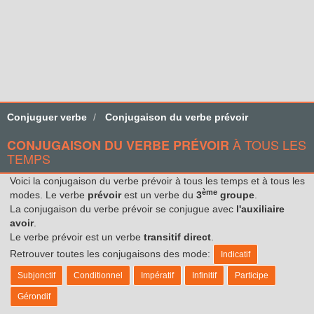
Conjuguer verbe
Conjugaison du verbe prévoir
À TOUS LES
CONJUGAISON DU VERBE PRÉVOIR
TEMPS
Voici la conjugaison du verbe prévoir à tous les temps et à tous les
ème
modes. Le verbe
prévoir
est un verbe du
3
groupe
.
La conjugaison du verbe prévoir se conjugue avec
l'auxiliaire
avoir
.
Le verbe prévoir est un verbe
transitif direct
.
Retrouver toutes les conjugaisons des mode:
Indicatif
Subjonctif
Conditionnel
Impératif
Infinitif
Participe
Gérondif