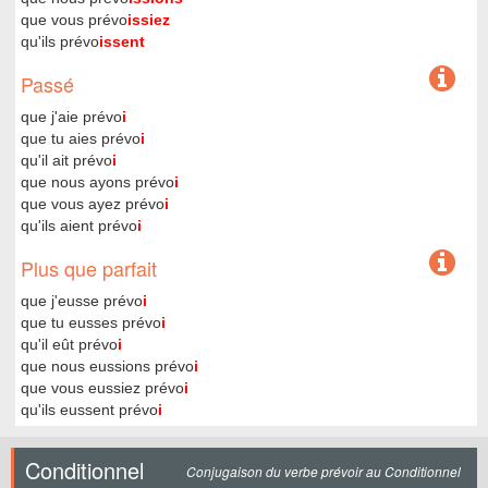
que vous prévo
issiez
qu'ils prévo
issent
Passé
que j'aie prévo
i
que tu aies prévo
i
qu'il ait prévo
i
que nous ayons prévo
i
que vous ayez prévo
i
qu'ils aient prévo
i
Plus que parfait
que j'eusse prévo
i
que tu eusses prévo
i
qu'il eût prévo
i
que nous eussions prévo
i
que vous eussiez prévo
i
qu'ils eussent prévo
i
Conditionnel
Conjugaison du verbe prévoir au Conditionnel