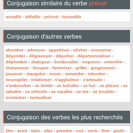
Conjugaison similaire du verbe
prévoir
assaillir
-
défaillir
-
prévoir
-
tressaillir
Conjugaison d'autres verbes
abomber
-
adresser
-
appertiser
-
côcher
-
concerner
-
dégonder
-
dégravoyer
-
déjucher
-
dépersonnaliser
-
déplomber
-
dialoguer
-
écrabouiller
-
engrener
-
entendre
-
étançonner
-
étouper
-
factoriser
-
griller
-
grognonner
-
jacasser
-
maugréer
-
nouer
-
ramander
-
reborder
-
recongeler
-
relativiser
-
s'agglutiner
-
s'articuler
-
s'embourber
-
se blottir
-
se brésiller
-
se fuir
-
se plisser
-
se
rabattre
-
se refroidir
-
se repaître
-
se rire
-
se troubler
-
soutacher
-
textualiser
Conjugaison des verbes les plus recherchés
être
-
avoir
-
faire
-
aller
-
prendre
-
voir
-
venir
-
finir
-
partir
-