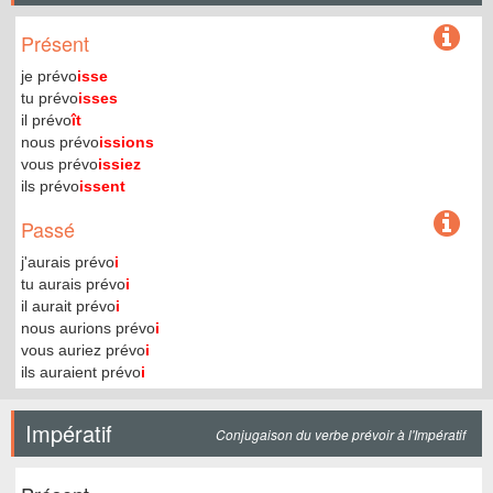
Présent
je prévo
isse
tu prévo
isses
il prévo
ît
nous prévo
issions
vous prévo
issiez
ils prévo
issent
Passé
j'aurais prévo
i
tu aurais prévo
i
il aurait prévo
i
nous aurions prévo
i
vous auriez prévo
i
ils auraient prévo
i
Impératif
Conjugaison du verbe prévoir à l'Impératif