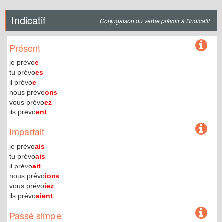
Indicatif
Conjugaison du verbe prévoir à l'Indicatif
Présent
je prévo
e
tu prévo
es
il prévo
e
nous prévo
ons
vous prévo
ez
ils prévo
ent
Imparfait
je prévo
ais
tu prévo
ais
il prévo
ait
nous prévo
ions
vous prévo
iez
ils prévo
aient
Passé simple