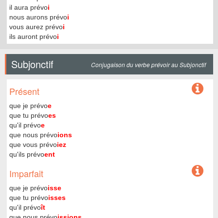
il aura prévo
i
nous aurons prévo
i
vous aurez prévo
i
ils auront prévo
i
Subjonctif
Conjugaison du verbe prévoir au Subjonctif
Présent
que je prévo
e
que tu prévo
es
qu'il prévo
e
que nous prévo
ions
que vous prévo
iez
qu'ils prévo
ent
Imparfait
que je prévo
isse
que tu prévo
isses
qu'il prévo
ît
que nous prévo
issions