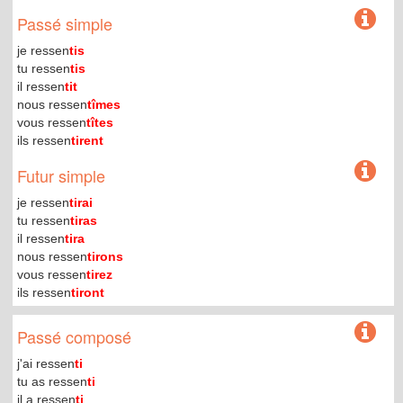
Passé simple
je ressen
tis
tu ressen
tis
il ressen
tit
nous ressen
tîmes
vous ressen
tîtes
ils ressen
tirent
Futur simple
je ressen
tirai
tu ressen
tiras
il ressen
tira
nous ressen
tirons
vous ressen
tirez
ils ressen
tiront
Passé composé
j'ai ressen
ti
tu as ressen
ti
il a ressen
ti