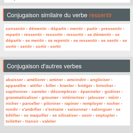
Conjugaison similaire du verbe
ressentir
consentir
-
démentir
-
départir
-
mentir
-
partir
-
pressentir
-
repartir
-
ressentir
-
ressortir
-
ressortir
-
se démentir
-
se
départir
-
se mentir
-
se repentir
-
se ressentir
-
se sentir
-
se
sortir
-
sentir
-
sortir
-
sortir
Conjugaison d'autres verbes
abaisser
-
améliorer
-
aminer
-
amoindrir
-
angliciser
-
apparaître
-
attifer
-
biller
-
branler
-
bridger
-
briocher
-
capitonner
-
carreler
-
décomplexer
-
épanneler
-
godiner
-
grammaticaliser
-
groumer
-
intérioriser
-
jalouser
-
mûrir
-
nicher
-
parceller
-
pilonner
-
rapiner
-
remployer
-
rocher
-
rondir
-
s'ambifier
-
s'extraire
-
saisonner
-
salonguer
-
se
bêtifier
-
se maquiller
-
se silicatiser
-
seoir
-
septupler
-
toiletter
-
transir
-
valeter