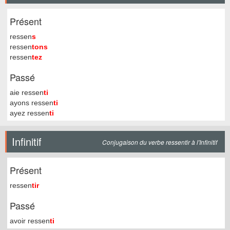
Présent
ressen
s
ressen
tons
ressen
tez
Passé
aie ressen
ti
ayons ressen
ti
ayez ressen
ti
Infinitif
Conjugaison du verbe ressentir à l'Infinitif
Présent
ressen
tir
Passé
avoir ressen
ti