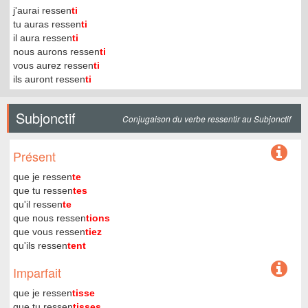
j'aurai ressen
ti
tu auras ressen
ti
il aura ressen
ti
nous aurons ressen
ti
vous aurez ressen
ti
ils auront ressen
ti
Subjonctif
Conjugaison du verbe ressentir au Subjonctif
Présent
que je ressen
te
que tu ressen
tes
qu'il ressen
te
que nous ressen
tions
que vous ressen
tiez
qu'ils ressen
tent
Imparfait
que je ressen
tisse
que tu ressen
tisses