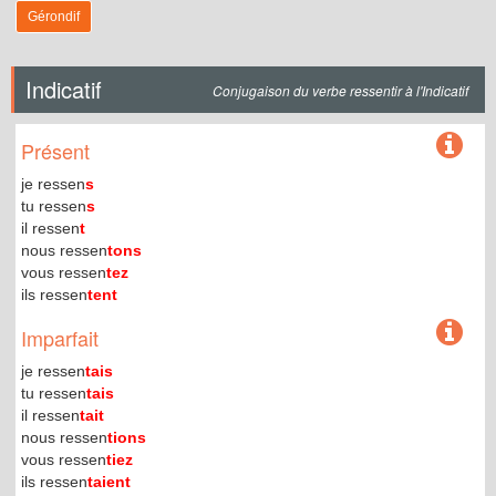
Gérondif
Indicatif
Conjugaison du verbe ressentir à l'Indicatif
Présent
je ressen
s
tu ressen
s
il ressen
t
nous ressen
tons
vous ressen
tez
ils ressen
tent
Imparfait
je ressen
tais
tu ressen
tais
il ressen
tait
nous ressen
tions
vous ressen
tiez
ils ressen
taient