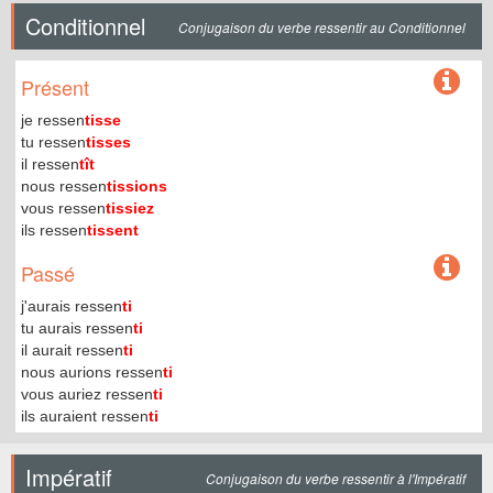
Conditionnel
Conjugaison du verbe ressentir au Conditionnel
Présent
je ressen
tisse
tu ressen
tisses
il ressen
tît
nous ressen
tissions
vous ressen
tissiez
ils ressen
tissent
Passé
j'aurais ressen
ti
tu aurais ressen
ti
il aurait ressen
ti
nous aurions ressen
ti
vous auriez ressen
ti
ils auraient ressen
ti
Impératif
Conjugaison du verbe ressentir à l'Impératif