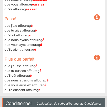
que vous affourag
eassiez
qu'ils affourag
eassent
Passé
que j'aie affourag
é
que tu aies affourag
é
qu'il ait affourag
é
que nous ayons affourag
é
que vous ayez affourag
é
qu'ils aient affourag
é
Plus que parfait
que j'eusse affourag
é
que tu eusses affourag
é
qu'il eût affourag
é
que nous eussions affourag
é
que vous eussiez affourag
é
qu'ils eussent affourag
é
Conditionnel
Conjugaison du verbe affourager au Conditionnel