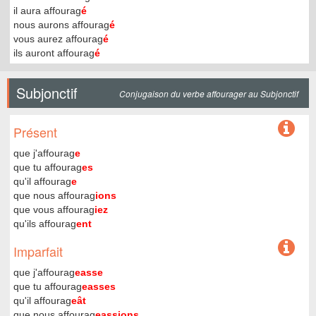
il aura affourag
é
nous aurons affourag
é
vous aurez affourag
é
ils auront affourag
é
Subjonctif
Conjugaison du verbe affourager au Subjonctif
Présent
que j'affourag
e
que tu affourag
es
qu'il affourag
e
que nous affourag
ions
que vous affourag
iez
qu'ils affourag
ent
Imparfait
que j'affourag
easse
que tu affourag
easses
qu'il affourag
eât
que nous affourag
eassions