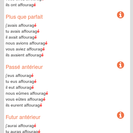
ils ont affourag
é
Plus que parfait
j'avais affourag
é
tu avais affourag
é
il avait affourag
é
nous avions affourag
é
vous aviez affourag
é
ils avaient affourag
é
Passé antérieur
j'eus affourag
é
tu eus affourag
é
il eut affourag
é
nous eûmes affourag
é
vous eûtes affourag
é
ils eurent affourag
é
Futur antérieur
j'aurai affourag
é
tu auras affourag
é