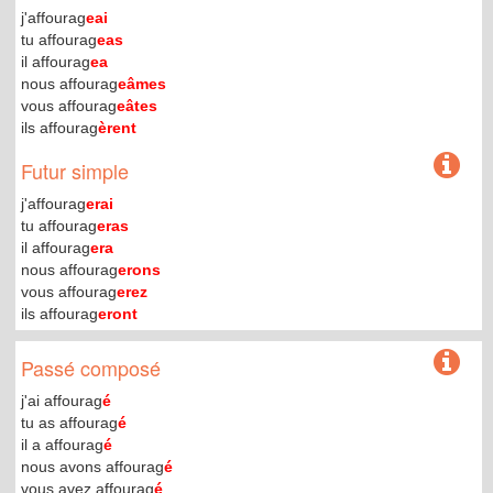
j'affourag
eai
tu affourag
eas
il affourag
ea
nous affourag
eâmes
vous affourag
eâtes
ils affourag
èrent
Futur simple
j'affourag
erai
tu affourag
eras
il affourag
era
nous affourag
erons
vous affourag
erez
ils affourag
eront
Passé composé
j'ai affourag
é
tu as affourag
é
il a affourag
é
nous avons affourag
é
vous avez affourag
é