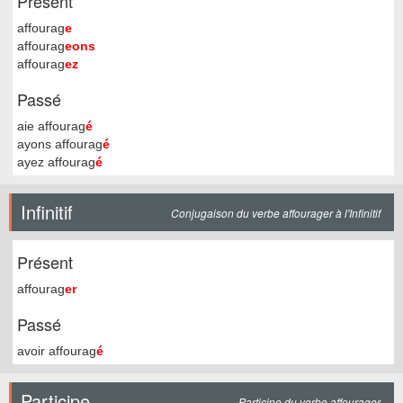
Présent
affourag
e
affourag
eons
affourag
ez
Passé
aie affourag
é
ayons affourag
é
ayez affourag
é
Infinitif
Conjugaison du verbe affourager à l'Infinitif
Présent
affourag
er
Passé
avoir affourag
é
Participe
Participe du verbe affourager