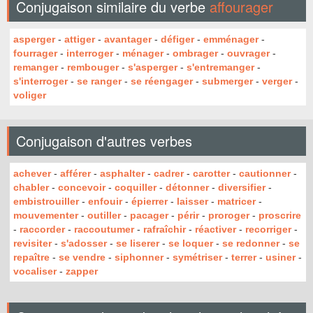
Conjugaison similaire du verbe
affourager
asperger
-
attiger
-
avantager
-
défiger
-
emménager
-
fourrager
-
interroger
-
ménager
-
ombrager
-
ouvrager
-
remanger
-
rembouger
-
s'asperger
-
s'entremanger
-
s'interroger
-
se ranger
-
se réengager
-
submerger
-
verger
-
voliger
Conjugaison d'autres verbes
achever
-
afférer
-
asphalter
-
cadrer
-
carotter
-
cautionner
-
chabler
-
concevoir
-
coquiller
-
détonner
-
diversifier
-
embistrouiller
-
enfouir
-
épierrer
-
laisser
-
matricer
-
mouvementer
-
outiller
-
pacager
-
périr
-
proroger
-
proscrire
-
raccorder
-
raccoutumer
-
rafraîchir
-
réactiver
-
recorriger
-
revisiter
-
s'adosser
-
se liserer
-
se loquer
-
se redonner
-
se
repaître
-
se vendre
-
siphonner
-
symétriser
-
terrer
-
usiner
-
vocaliser
-
zapper