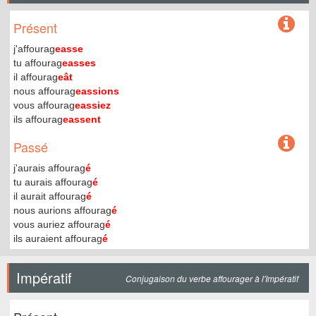
Présent
j'affourag
easse
tu affourag
easses
il affourag
eât
nous affourag
eassions
vous affourag
eassiez
ils affourag
eassent
Passé
j'aurais affourag
é
tu aurais affourag
é
il aurait affourag
é
nous aurions affourag
é
vous auriez affourag
é
ils auraient affourag
é
Impératif
Conjugaison du verbe affourager à l'Impératif