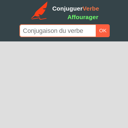
Conjuguer
Verbe
Affourager
OK