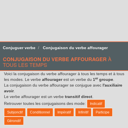
Conjuguer verbe
Conjugaison du verbe affourager
À
CONJUGAISON DU VERBE AFFOURAGER
TOUS LES TEMPS
Voici la conjugaison du verbe affourager à tous les temps et à tous
er
les modes. Le verbe
affourager
est un verbe du
1
groupe
.
La conjugaison du verbe affourager se conjugue avec
l'auxiliaire
avoir
.
Le verbe affourager est un verbe
transitif direct
.
Retrouver toutes les conjugaisons des mode:
Indicatif
Subjonctif
Conditionnel
Impératif
Infinitif
Participe
Gérondif