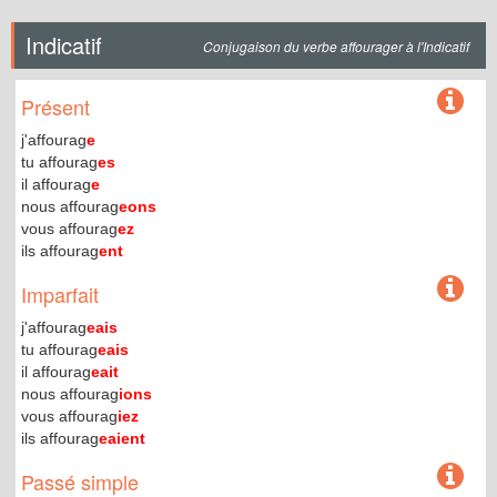
Indicatif
Conjugaison du verbe affourager à l'Indicatif
Présent
j'affourag
e
tu affourag
es
il affourag
e
nous affourag
eons
vous affourag
ez
ils affourag
ent
Imparfait
j'affourag
eais
tu affourag
eais
il affourag
eait
nous affourag
ions
vous affourag
iez
ils affourag
eaient
Passé simple