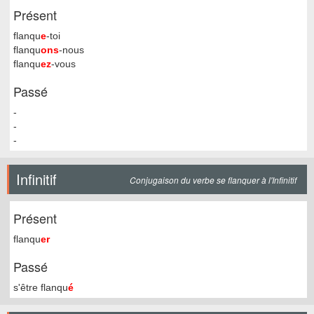
Présent
flanqu
e
-toi
flanqu
ons
-nous
flanqu
ez
-vous
Passé
-
-
-
Infinitif
Conjugaison du verbe se flanquer à l'Infinitif
Présent
flanqu
er
Passé
s'être flanqu
é