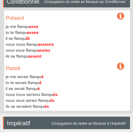
Conditionnel
Conjugaison du verbe se flanquer au Conditionnel
Présent
je me flanqu
asse
tu te flanqu
asses
il se flanqu
ât
nous nous flanqu
assions
vous vous flanqu
assiez
ils se flanqu
assent
Passé
je me serais flanqu
é
tu te serais flanqu
é
il se serait flanqu
é
nous nous serions flanqu
és
vous vous seriez flanqu
és
ils se seraient flanqu
és
Impératif
Conjugaison du verbe se flanquer à l'Impératif