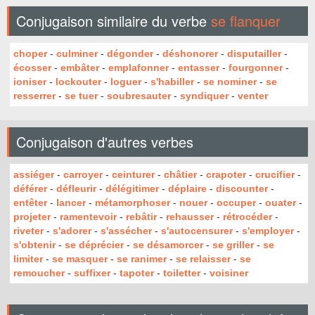
Conjugaison similaire du verbe
se flanquer
choper
-
culminer
-
dégonder
-
déshonorer
-
disputailler
-
écosser
-
embâter
-
emplafonner
-
entasser
-
fourgonner
-
ioniser
-
lockouter
-
loguer
-
s'habiller
-
se nominer
-
se
resserrer
-
se tuer
-
soubresauter
-
syndiquer
-
venter
Conjugaison d'autres verbes
assiéger
-
carroyer
-
ceinturer
-
châtier
-
crapoter
-
crucifier
-
déférer
-
défleurir
-
délégitimer
-
déplaire
-
discounter
-
entêter
-
lancer
-
métamorphoser
-
nouer
-
occuper
-
ouater
-
projeter
-
ramentevoir
-
rebâtir
-
rehausser
-
rétrocéder
-
riveter
-
s'adorer
-
s'assécher
-
s'autocensurer
-
s'employer
-
s'obtenir
-
se déprécier
-
se désamorcer
-
se griller
-
se
limiter
-
se masquer
-
se ranimer
-
se relaisser
-
se
remoucher
-
suffixer
-
tapoter
-
toiletter
-
voisiner