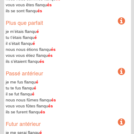
vous vous êtes flanqu
és
ils se sont flanqu
és
Plus que parfait
je m'étais flanqu
é
tu t'étais flanqu
é
il s'était flanqu
é
nous nous étions flanqu
és
vous vous étiez flanqu
és
ils s'étaient flanqu
és
Passé antérieur
je me fus flanqu
é
tu te fus flanqu
é
il se fut flanqu
é
nous nous fûmes flanqu
és
vous vous fûtes flanqu
és
ils se furent flanqu
és
Futur antérieur
je me serai flanqu
é