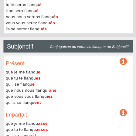
tu te seras flanqu
é
il se sera flanqu
é
nous nous serons flanqu
és
vous vous serez flanqu
és
ils se seront flanqu
és
Subjonctif
Conjugaison du verbe se flanquer au Subjonctif
Présent
que je me flanqu
e
que tu te flanqu
es
qu'il se flanqu
e
que nous nous flanqu
ions
que vous vous flanqu
iez
qu'ils se flanqu
ent
Imparfait
que je me flanqu
asse
que tu te flanqu
asses
qu'il se flanqu
ât