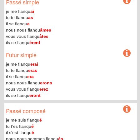
Passé simple
je me flanqu
ai
tu te flanqu
as
il se flanqu
a
nous nous flanqu
âmes
vous vous flanqu
âtes
ils se flanqu
èrent
Futur simple
je me flanqu
erai
tu te flanqu
eras
il se flanqu
era
nous nous flanqu
erons
vous vous flanqu
erez
ils se flanqu
eront
Passé composé
je me suis flanqu
é
tu t'es flanqu
é
il s'est flanqu
é
nous nous sommes flanqu
és