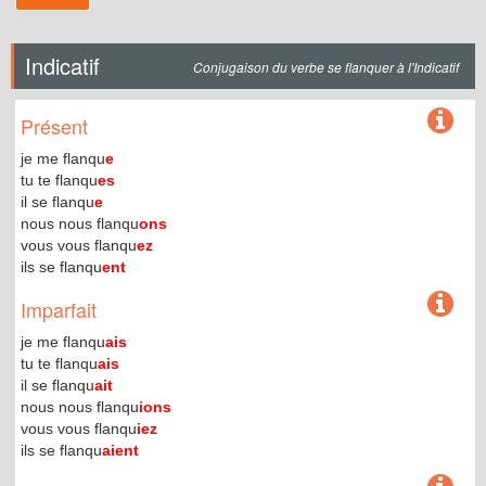
Indicatif
Conjugaison du verbe se flanquer à l'Indicatif
Présent
je me flanqu
e
tu te flanqu
es
il se flanqu
e
nous nous flanqu
ons
vous vous flanqu
ez
ils se flanqu
ent
Imparfait
je me flanqu
ais
tu te flanqu
ais
il se flanqu
ait
nous nous flanqu
ions
vous vous flanqu
iez
ils se flanqu
aient