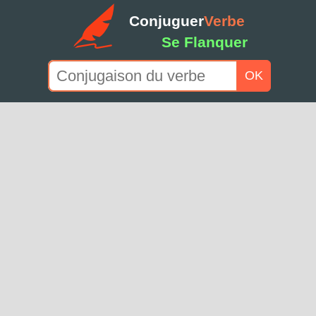
Conjuguer
Verbe
Se Flanquer
OK