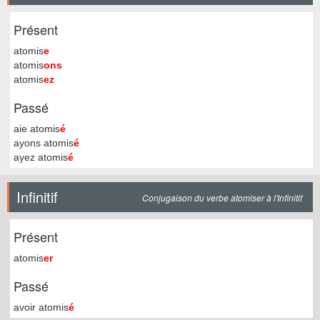
Présent
atomis
e
atomis
ons
atomis
ez
Passé
aie atomis
é
ayons atomis
é
ayez atomis
é
Infinitif
Conjugaison du verbe atomiser à l'Infinitif
Présent
atomis
er
Passé
avoir atomis
é