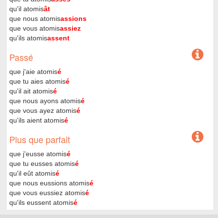
qu'il atomis
ât
que nous atomis
assions
que vous atomis
assiez
qu'ils atomis
assent
Passé
que j'aie atomis
é
que tu aies atomis
é
qu'il ait atomis
é
que nous ayons atomis
é
que vous ayez atomis
é
qu'ils aient atomis
é
Plus que parfait
que j'eusse atomis
é
que tu eusses atomis
é
qu'il eût atomis
é
que nous eussions atomis
é
que vous eussiez atomis
é
qu'ils eussent atomis
é