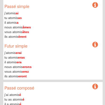
Passé simple
j'atomis
ai
tu atomis
as
il atomis
a
nous atomis
âmes
vous atomis
âtes
ils atomis
èrent
Futur simple
j'atomis
erai
tu atomis
eras
il atomis
era
nous atomis
erons
vous atomis
erez
ils atomis
eront
Passé composé
j'ai atomis
é
tu as atomis
é
il a atomis
é