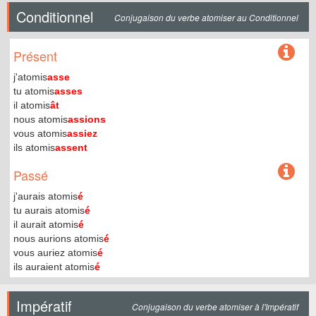
Conditionnel
Conjugaison du verbe atomiser au Conditionnel
Présent
j'atomis
asse
tu atomis
asses
il atomis
ât
nous atomis
assions
vous atomis
assiez
ils atomis
assent
Passé
j'aurais atomis
é
tu aurais atomis
é
il aurait atomis
é
nous aurions atomis
é
vous auriez atomis
é
ils auraient atomis
é
Impératif
Conjugaison du verbe atomiser à l'Impératif