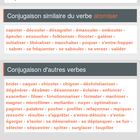
Conjugaison similaire du verbe
atomiser
capoter
-
découler
-
désagrafer
-
émasculer
-
embouter
-
épeuler
-
essoucher
-
folkloriser
-
fricoter
-
galérer
-
initialiser
-
libéraliser
-
macchaber
-
poquer
-
s'entre-frapper
-
sabrer
-
se fréquenter
-
se sabouler
-
se verser
-
valider
Conjugaison d'autres verbes
brider
-
caquer
-
chicoter
-
chigner
-
déchristianiser
-
dégénérer
-
désâmer
-
désannexer
-
éclairer
-
enfoncer
-
exacerber
-
filmer
-
fonctionnariser
-
formater
-
machiner
-
magner
-
microfilmer
-
mollarder
-
noyer
-
optimaliser
-
paginer
-
palabrer
-
pocher
-
profiler
-
refaçonner
-
repiquer
-
ressortir
-
résulter
-
s'apprêter
-
s'entre-détruire
-
s'entre-
égorger
-
s'isoler
-
se démoraliser
-
se déplanquer
-
se fuir
-
sélecter
-
séquestrer
-
spitter
-
surglacer
-
toupiller