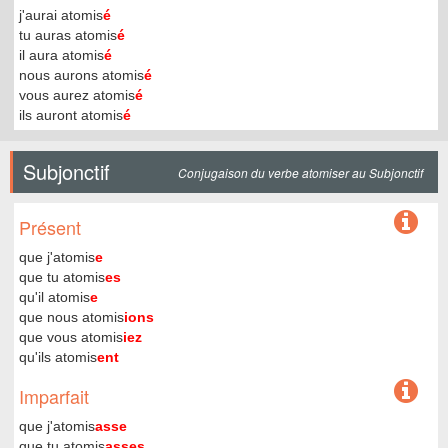
j'aurai atomis
é
tu auras atomis
é
il aura atomis
é
nous aurons atomis
é
vous aurez atomis
é
ils auront atomis
é
Subjonctif
Conjugaison du verbe atomiser au Subjonctif
Présent
que j'atomis
e
que tu atomis
es
qu'il atomis
e
que nous atomis
ions
que vous atomis
iez
qu'ils atomis
ent
Imparfait
que j'atomis
asse
que tu atomis
asses