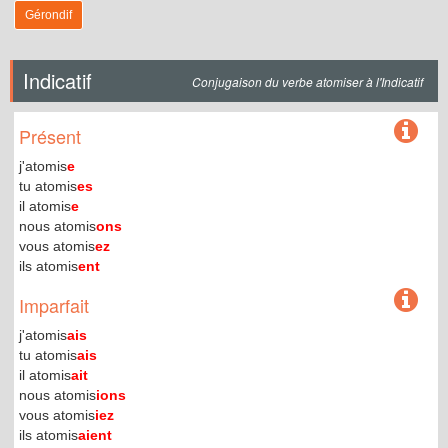
Gérondif
Indicatif
Conjugaison du verbe atomiser à l'Indicatif
Présent
j'atomis
e
tu atomis
es
il atomis
e
nous atomis
ons
vous atomis
ez
ils atomis
ent
Imparfait
j'atomis
ais
tu atomis
ais
il atomis
ait
nous atomis
ions
vous atomis
iez
ils atomis
aient