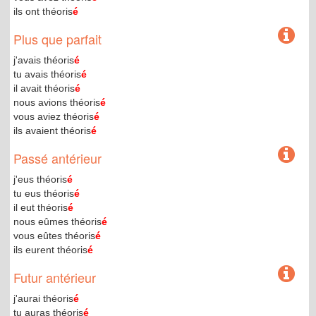
ils ont théoris
é
Plus que parfait
j'avais théoris
é
tu avais théoris
é
il avait théoris
é
nous avions théoris
é
vous aviez théoris
é
ils avaient théoris
é
Passé antérieur
j'eus théoris
é
tu eus théoris
é
il eut théoris
é
nous eûmes théoris
é
vous eûtes théoris
é
ils eurent théoris
é
Futur antérieur
j'aurai théoris
é
tu auras théoris
é