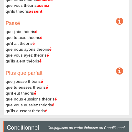
que vous théoris
assiez
qu'ils théoris
assent
Passé
que j'aie théoris
é
que tu aies théoris
é
qu'il ait théoris
é
que nous ayons théoris
é
que vous ayez théoris
é
qu'ils aient théoris
é
Plus que parfait
que j'eusse théoris
é
que tu eusses théoris
é
qu'il eût théoris
é
que nous eussions théoris
é
que vous eussiez théoris
é
qu'ils eussent théoris
é
Conditionnel
Conjugaison du verbe théoriser au Conditionnel