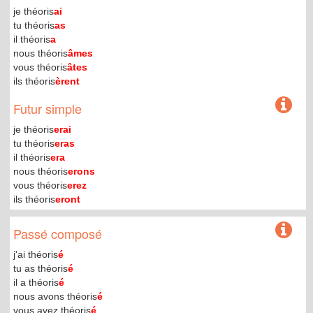
je théoris
ai
tu théoris
as
il théoris
a
nous théoris
âmes
vous théoris
âtes
ils théoris
èrent
Futur simple
je théoris
erai
tu théoris
eras
il théoris
era
nous théoris
erons
vous théoris
erez
ils théoris
eront
Passé composé
j'ai théoris
é
tu as théoris
é
il a théoris
é
nous avons théoris
é
vous avez théoris
é