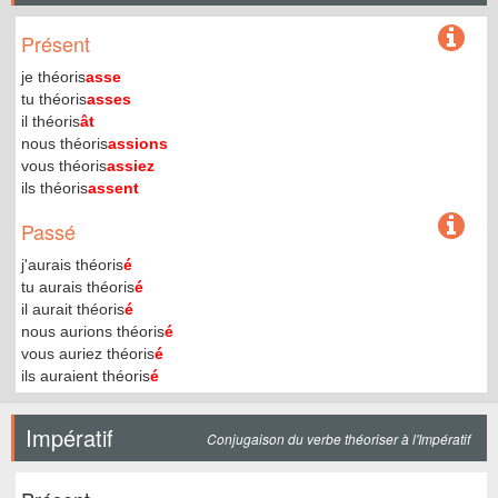
Présent
je théoris
asse
tu théoris
asses
il théoris
ât
nous théoris
assions
vous théoris
assiez
ils théoris
assent
Passé
j'aurais théoris
é
tu aurais théoris
é
il aurait théoris
é
nous aurions théoris
é
vous auriez théoris
é
ils auraient théoris
é
Impératif
Conjugaison du verbe théoriser à l'Impératif