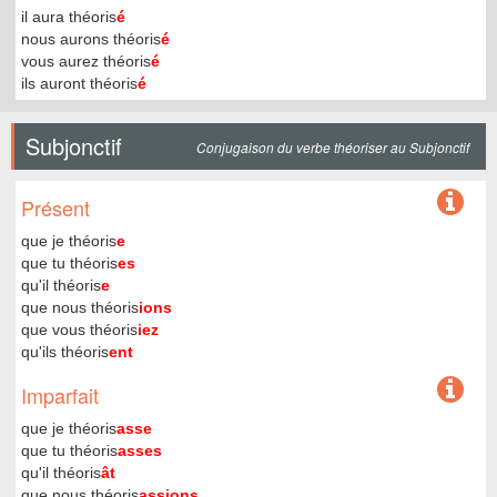
il aura théoris
é
nous aurons théoris
é
vous aurez théoris
é
ils auront théoris
é
Subjonctif
Conjugaison du verbe théoriser au Subjonctif
Présent
que je théoris
e
que tu théoris
es
qu'il théoris
e
que nous théoris
ions
que vous théoris
iez
qu'ils théoris
ent
Imparfait
que je théoris
asse
que tu théoris
asses
qu'il théoris
ât
que nous théoris
assions