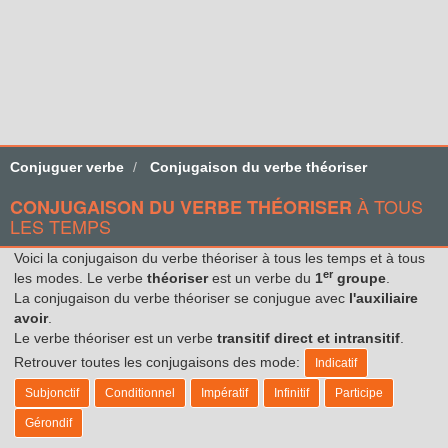
Conjuguer verbe
Conjugaison du verbe théoriser
À TOUS
CONJUGAISON DU VERBE THÉORISER
LES TEMPS
Voici la conjugaison du verbe théoriser à tous les temps et à tous
er
les modes. Le verbe
théoriser
est un verbe du
1
groupe
.
La conjugaison du verbe théoriser se conjugue avec
l'auxiliaire
avoir
.
Le verbe théoriser est un verbe
transitif direct et intransitif
.
Retrouver toutes les conjugaisons des mode:
Indicatif
Subjonctif
Conditionnel
Impératif
Infinitif
Participe
Gérondif