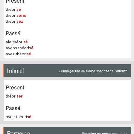
Présent
théoris
e
théoris
ons
théoris
ez
Passé
aie théoris
é
ayons théoris
é
ayez théoris
é
Infinitif
Conjugaison du verbe théoriser à l'Infinitif
Présent
théoris
er
Passé
avoir théoris
é
Participe
Participe du verbe théoriser