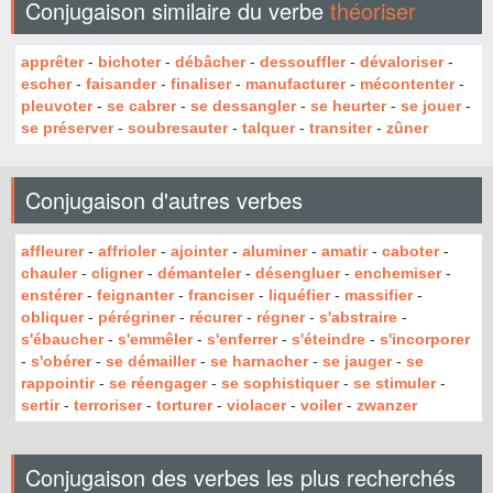
Conjugaison similaire du verbe
théoriser
apprêter
-
bichoter
-
débâcher
-
dessouffler
-
dévaloriser
-
escher
-
faisander
-
finaliser
-
manufacturer
-
mécontenter
-
pleuvoter
-
se cabrer
-
se dessangler
-
se heurter
-
se jouer
-
se préserver
-
soubresauter
-
talquer
-
transiter
-
zûner
Conjugaison d'autres verbes
affleurer
-
affrioler
-
ajointer
-
aluminer
-
amatir
-
caboter
-
chauler
-
cligner
-
démanteler
-
désengluer
-
enchemiser
-
enstérer
-
feignanter
-
franciser
-
liquéfier
-
massifier
-
obliquer
-
pérégriner
-
récurer
-
régner
-
s'abstraire
-
s'ébaucher
-
s'emmêler
-
s'enferrer
-
s'éteindre
-
s'incorporer
-
s'obérer
-
se démailler
-
se harnacher
-
se jauger
-
se
rappointir
-
se réengager
-
se sophistiquer
-
se stimuler
-
sertir
-
terroriser
-
torturer
-
violacer
-
voiler
-
zwanzer
Conjugaison des verbes les plus recherchés