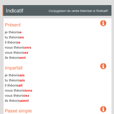
Indicatif
Conjugaison du verbe théoriser à l'Indicatif
Présent
je théoris
e
tu théoris
es
il théoris
e
nous théoris
ons
vous théoris
ez
ils théoris
ent
Imparfait
je théoris
ais
tu théoris
ais
il théoris
ait
nous théoris
ions
vous théoris
iez
ils théoris
aient
Passé simple