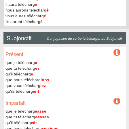
il aura télécharg
é
nous aurons télécharg
é
vous aurez télécharg
é
ils auront télécharg
é
Subjonctif
Conjugaison du verbe télécharger au Subjonctif
Présent
que je télécharg
e
que tu télécharg
es
qu'il télécharg
e
que nous télécharg
ions
que vous télécharg
iez
qu'ils télécharg
ent
Imparfait
que je télécharg
easse
que tu télécharg
easses
qu'il télécharg
eât
que nous télécharg
eassions