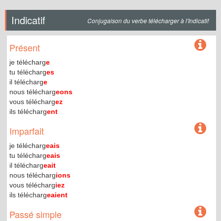
Indicatif
Conjugaison du verbe télécharger à l'Indicatif
Présent
je télécharg
e
tu télécharg
es
il télécharg
e
nous télécharg
eons
vous télécharg
ez
ils télécharg
ent
Imparfait
je télécharg
eais
tu télécharg
eais
il télécharg
eait
nous télécharg
ions
vous télécharg
iez
ils télécharg
eaient
Passé simple