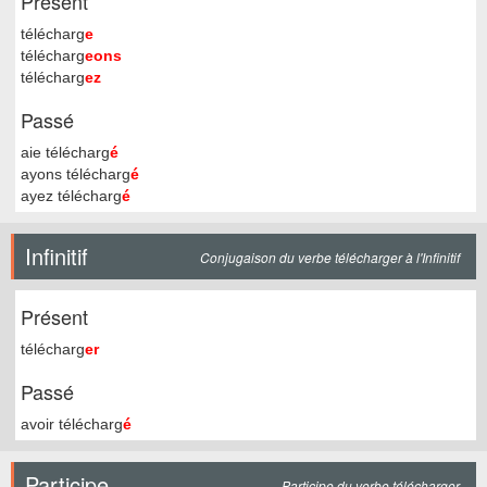
Présent
télécharg
e
télécharg
eons
télécharg
ez
Passé
aie télécharg
é
ayons télécharg
é
ayez télécharg
é
Infinitif
Conjugaison du verbe télécharger à l'Infinitif
Présent
télécharg
er
Passé
avoir télécharg
é
Participe
Participe du verbe télécharger