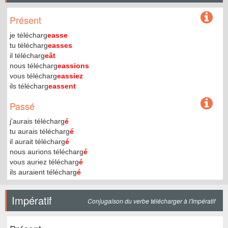
Présent
je télécharg
easse
tu télécharg
easses
il télécharg
eât
nous télécharg
eassions
vous télécharg
eassiez
ils télécharg
eassent
Passé
j'aurais télécharg
é
tu aurais télécharg
é
il aurait télécharg
é
nous aurions télécharg
é
vous auriez télécharg
é
ils auraient télécharg
é
Impératif
Conjugaison du verbe télécharger à l'Impératif