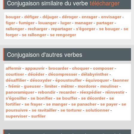
Conjugaison similaire du verbe
télécharger
bouger
-
défiger
-
déjuger
-
déroger
-
enrager
-
envisager
-
figer
-
fumiger
-
louanger
-
luger
-
manager
-
partager
-
rallonger
-
recharger
-
repartager
-
s'égorger
-
se bouger
-
se
forger
-
se rallonger
-
se rengorger
Conjugaison d'autres verbes
affermir
-
appauvrir
-
brocarder
-
choquer
-
composer
-
courtiser
-
décéder
-
décompresser
-
délabyrinther
-
désaffilier
-
désoxyder
-
époustoufler
-
équivoquer
-
faonner
-
frémir
-
gueuser
-
limiter
-
métrer
-
mordorer
-
mouliner
-
panoramiquer
-
rebondir
-
recarder
-
réexpédier
-
réinvestir
-
s'égosiller
-
se bonifier
-
se bouffer
-
se décorder
-
se
fortifier
-
se frayer
-
se manger
-
se panacher
-
se payer
-
se
poursuivre
-
se ravitailler
-
se torturer
-
solutionner
-
superviser
-
surfiler