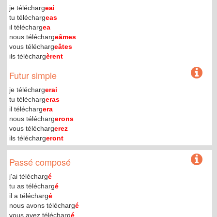
je télécharg
eai
tu télécharg
eas
il télécharg
ea
nous télécharg
eâmes
vous télécharg
eâtes
ils télécharg
èrent
Futur simple
je télécharg
erai
tu télécharg
eras
il télécharg
era
nous télécharg
erons
vous télécharg
erez
ils télécharg
eront
Passé composé
j'ai télécharg
é
tu as télécharg
é
il a télécharg
é
nous avons télécharg
é
vous avez télécharg
é