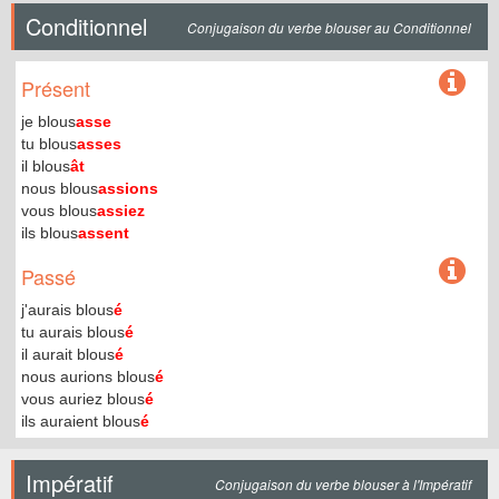
Conditionnel
Conjugaison du verbe blouser au Conditionnel
Présent
je blous
asse
tu blous
asses
il blous
ât
nous blous
assions
vous blous
assiez
ils blous
assent
Passé
j'aurais blous
é
tu aurais blous
é
il aurait blous
é
nous aurions blous
é
vous auriez blous
é
ils auraient blous
é
Impératif
Conjugaison du verbe blouser à l'Impératif