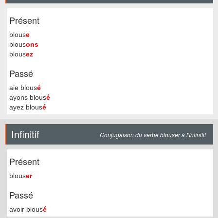
Présent
blous
e
blous
ons
blous
ez
Passé
aie blous
é
ayons blous
é
ayez blous
é
Infinitif
Conjugaison du verbe blouser à l'Infinitif
Présent
blous
er
Passé
avoir blous
é