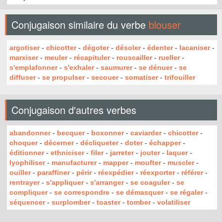
Conjugaison similaire du verbe
blouser
argotiser
-
chicotter
-
dégoter
-
désoler
-
édenter
-
lacaniser
-
marxiser
-
meuler
-
récapituler
-
rouscailler
-
rueller
-
s'emplafonner
-
s'exhaler
-
saumurer
-
se dénuer
-
se
diffuser
-
se propulser
-
secouer
-
somatiser
-
trifouiller
Conjugaison d'autres verbes
abandonner
-
becquer
-
boxonner
-
caviarder
-
chicotter
-
choquer
-
décerner
-
décliqueter
-
doter
-
échapper
-
éditionner
-
ethniciser
-
filer
-
jarreter
-
jouter
-
laquer
-
lyophiliser
-
manufacturer
-
mapper
-
moufter
-
muscler
-
ouiller
-
paraffiner
-
périr
-
réexpédier
-
réexporter
-
référer
-
rentrayer
-
s'appliquer
-
s'arranger
-
se coaguler
-
se
compliquer
-
se correspondre
-
se démasquer
-
se régaler
-
séquencer
-
surplomber
-
toaster
-
tomber
-
volatiliser