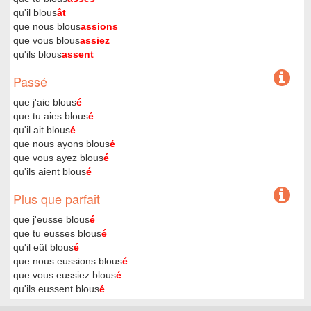
qu'il blous
ât
que nous blous
assions
que vous blous
assiez
qu'ils blous
assent
Passé
que j'aie blous
é
que tu aies blous
é
qu'il ait blous
é
que nous ayons blous
é
que vous ayez blous
é
qu'ils aient blous
é
Plus que parfait
que j'eusse blous
é
que tu eusses blous
é
qu'il eût blous
é
que nous eussions blous
é
que vous eussiez blous
é
qu'ils eussent blous
é