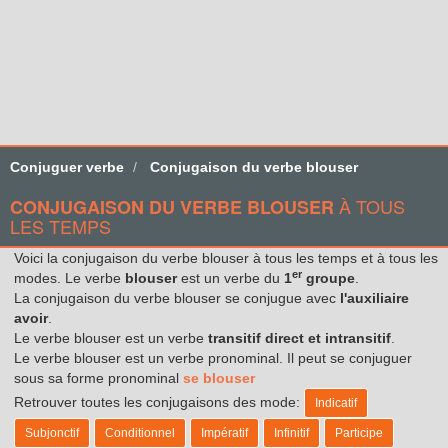
Conjuguer verbe
Conjugaison du verbe blouser
À TOUS
CONJUGAISON DU VERBE BLOUSER
LES TEMPS
Voici la conjugaison du verbe blouser à tous les temps et à tous les
er
modes. Le verbe
blouser
est un verbe du
1
groupe
.
La conjugaison du verbe blouser se conjugue avec
l'auxiliaire
avoir
.
Le verbe blouser est un verbe
transitif direct et intransitif
.
Le verbe blouser est un verbe pronominal. Il peut se conjuguer
sous sa forme pronominal
se blouser
Retrouver toutes les conjugaisons des mode:
Indicatif
Subjonctif
Conditionnel
Impératif
Infinitif
Participe