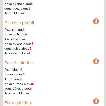
nous avons blous
é
vous avez blous
é
ils ont blous
é
Plus que parfait
j'avais blous
é
tu avais blous
é
il avait blous
é
nous avions blous
é
vous aviez blous
é
ils avaient blous
é
Passé antérieur
j'eus blous
é
tu eus blous
é
il eut blous
é
nous eûmes blous
é
vous eûtes blous
é
ils eurent blous
é
Futur antérieur