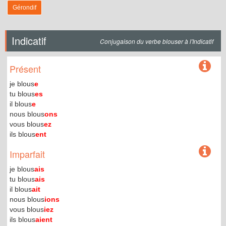
Gérondif
Indicatif
Conjugaison du verbe blouser à l'Indicatif
Présent
je blous
e
tu blous
es
il blous
e
nous blous
ons
vous blous
ez
ils blous
ent
Imparfait
je blous
ais
tu blous
ais
il blous
ait
nous blous
ions
vous blous
iez
ils blous
aient