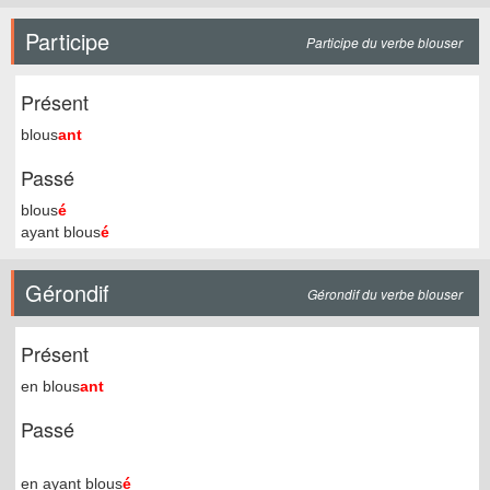
Participe
Participe du verbe blouser
Présent
blous
ant
Passé
blous
é
ayant blous
é
Gérondif
Gérondif du verbe blouser
Présent
en blous
ant
Passé
en ayant blous
é