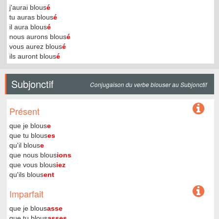
j'aurai blous
é
tu auras blous
é
il aura blous
é
nous aurons blous
é
vous aurez blous
é
ils auront blous
é
Subjonctif
Conjugaison du verbe blouser au Subjonctif
Présent
que je blous
e
que tu blous
es
qu'il blous
e
que nous blous
ions
que vous blous
iez
qu'ils blous
ent
Imparfait
que je blous
asse
que tu blous
asses