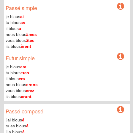
Passé simple
je blous
ai
tu blous
as
il blous
a
nous blous
âmes
vous blous
âtes
ils blous
èrent
Futur simple
je blous
erai
tu blous
eras
il blous
era
nous blous
erons
vous blous
erez
ils blous
eront
Passé composé
j'ai blous
é
tu as blous
é
il a blous
é