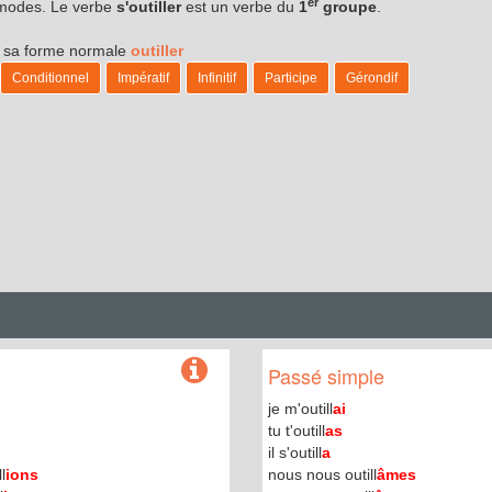
er
s modes. Le verbe
s'outiller
est un verbe du
1
groupe
.
us sa forme normale
outiller
Conditionnel
Impératif
Infinitif
Participe
Gérondif
Passé simple
je m'outill
ai
tu t'outill
as
il s'outill
a
l
ions
nous nous outill
âmes