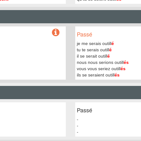
Passé
je me serais outill
é
tu te serais outill
é
il se serait outill
é
nous nous serions outill
és
vous vous seriez outill
és
ils se seraient outill
és
Passé
-
-
-