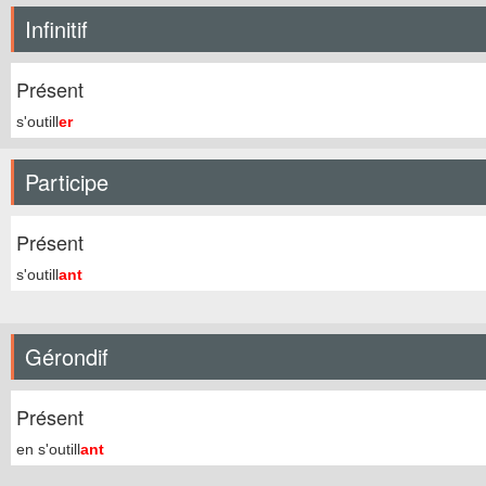
Infinitif
Présent
s'outill
er
Participe
Présent
s'outill
ant
Gérondif
Présent
en s'outill
ant