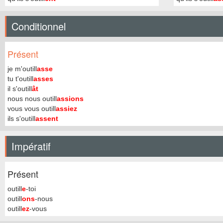
Conditionnel
Présent
je m'outill
asse
tu t'outill
asses
il s'outill
ât
nous nous outill
assions
vous vous outill
assiez
ils s'outill
assent
Impératif
Présent
outill
e
-toi
outill
ons
-nous
outill
ez
-vous