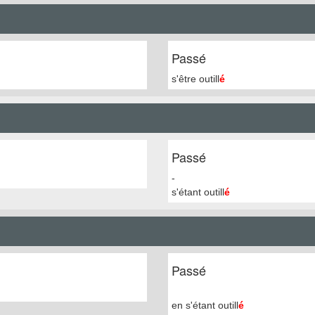
Passé
s'être outill
é
Passé
-
s'étant outill
é
Passé
en s'étant outill
é