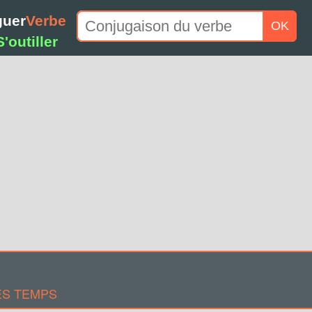
guer
Verbe
OK
S'outiller
ES TEMPS