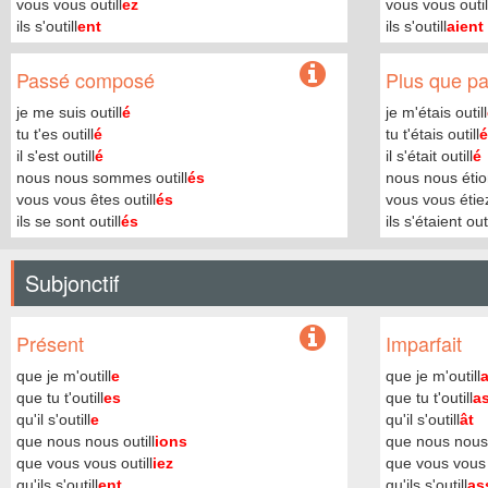
vous vous outill
ez
vous vous outil
ils s'outill
ent
ils s'outill
aient
Passé composé
Plus que par
je me suis outill
é
je m'étais outill
tu t'es outill
é
tu t'étais outill
é
il s'est outill
é
il s'était outill
é
nous nous sommes outill
és
nous nous étion
vous vous êtes outill
és
vous vous étiez
ils se sont outill
és
ils s'étaient outi
Subjonctif
Présent
Imparfait
que je m'outill
e
que je m'outill
que tu t'outill
es
que tu t'outill
a
qu'il s'outill
e
qu'il s'outill
ât
que nous nous outill
ions
que nous nous 
que vous vous outill
iez
que vous vous o
qu'ils s'outill
ent
qu'ils s'outill
as