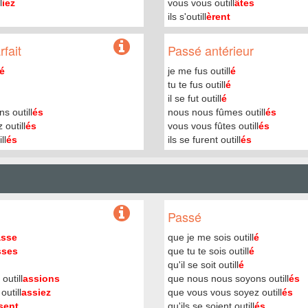
l
iez
vous vous outill
âtes
ils s'outill
èrent
fait
Passé antérieur
é
je me fus outill
é
tu te fus outill
é
il se fut outill
é
s outill
és
nous nous fûmes outill
és
 outill
és
vous vous fûtes outill
és
ll
és
ils se furent outill
és
Passé
asse
que je me sois outill
é
sses
que tu te sois outill
é
qu'il se soit outill
é
outill
assions
que nous nous soyons outill
és
utill
assiez
que vous vous soyez outill
és
sent
qu'ils se soient outill
és