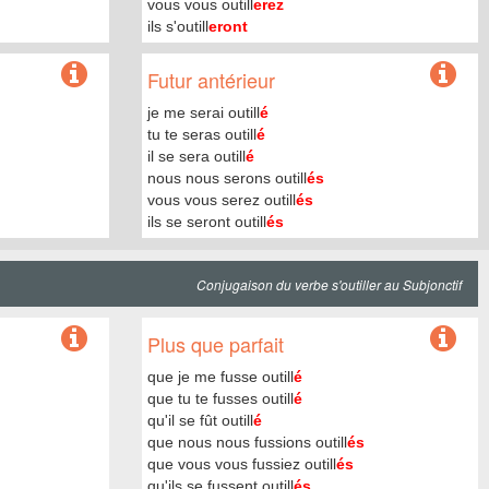
vous vous outill
erez
ils s'outill
eront
Futur antérieur
je me serai outill
é
tu te seras outill
é
il se sera outill
é
nous nous serons outill
és
vous vous serez outill
és
ils se seront outill
és
Conjugaison du verbe s'outiller au Subjonctif
Plus que parfait
que je me fusse outill
é
que tu te fusses outill
é
qu'il se fût outill
é
que nous nous fussions outill
és
que vous vous fussiez outill
és
qu'ils se fussent outill
és