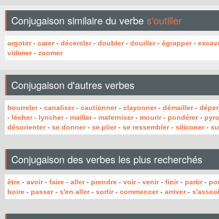
Conjugaison similaire du verbe
s'outiller
argoter
-
carer
-
décercler
-
doubler
-
douiller
-
égrapper
-
excav
vidimer
-
zoomer
Conjugaison d'autres verbes
bourreler
-
canaliser
-
cautionner
-
clayonner
-
démailler
-
déper
-
lécher
-
lyncher
-
mailler
-
materniser
-
mourir
-
pondérer
-
pyro
désorienter
-
se donner
-
se plier
-
se ressembler
-
siliconer
-
su
Conjugaison des verbes les plus recherchés
être
-
avoir
-
faire
-
aller
-
prendre
-
voir
-
venir
-
finir
-
partir
-
po
boire
-
passer
-
s'en aller
-
sortir
-
commencer
-
arriver
-
s'asseoi