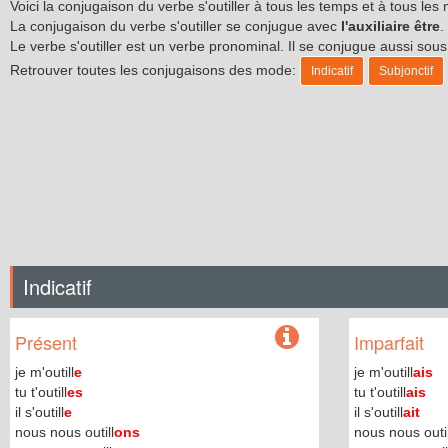
Voici la conjugaison du verbe s'outiller à tous les temps et à tous le
La conjugaison du verbe s'outiller se conjugue avec
l'auxiliaire être
.
Le verbe s'outiller est un verbe pronominal. Il se conjugue aussi so
Retrouver toutes les conjugaisons des mode:
Indicatif
Subjonctif
Indicatif
Présent
Imparfait
je m'outill
e
je m'outill
ais
tu t'outill
es
tu t'outill
ais
il s'outill
e
il s'outill
ait
nous nous outill
ons
nous nous outil