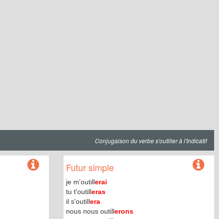
Conjugaison du verbe s'outiller à l'Indicatif
Futur simple
je m'outill
erai
tu t'outill
eras
il s'outill
era
nous nous outill
erons