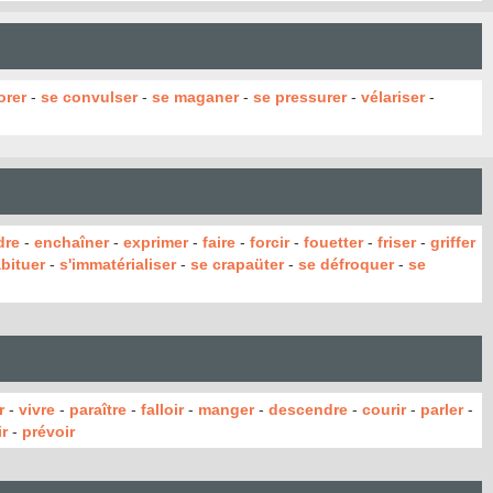
orer
-
se convulser
-
se maganer
-
se pressurer
-
vélariser
-
dre
-
enchaîner
-
exprimer
-
faire
-
forcir
-
fouetter
-
friser
-
griffer
abituer
-
s'immatérialiser
-
se crapaüter
-
se défroquer
-
se
r
-
vivre
-
paraître
-
falloir
-
manger
-
descendre
-
courir
-
parler
-
r
-
prévoir