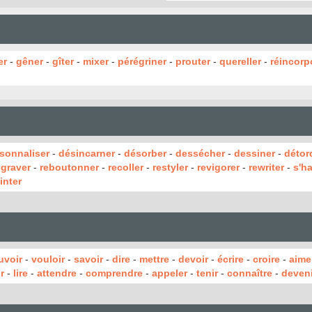
er
-
gêner
-
gîter
-
mixer
-
pérégriner
-
prouter
-
quereller
-
réincorp
sonnaliser
-
désincarner
-
désorber
-
dessécher
-
dessiner
-
détor
graver
-
reboutonner
-
recoller
-
restyler
-
revigorer
-
rewriter
-
s'h
inter
uvoir
-
vouloir
-
savoir
-
dire
-
mettre
-
devoir
-
écrire
-
croire
-
aime
r
-
lire
-
attendre
-
comprendre
-
appeler
-
tenir
-
connaître
-
deveni