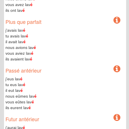
vous avez lav
é
ils ont lav
é
Plus que parfait
j'avais lav
é
tu avais lav
é
il avait lav
é
nous avions lav
é
vous aviez lav
é
ils avaient lav
é
Passé antérieur
j'eus lav
é
tu eus lav
é
il eut lav
é
nous eûmes lav
é
vous eûtes lav
é
ils eurent lav
é
Futur antérieur
j'aurai lav
é