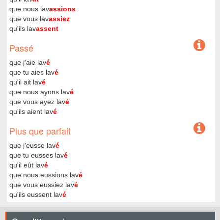
que nous lav
assions
que vous lav
assiez
qu'ils lav
assent
Passé
que j'aie lav
é
que tu aies lav
é
qu'il ait lav
é
que nous ayons lav
é
que vous ayez lav
é
qu'ils aient lav
é
Plus que parfait
que j'eusse lav
é
que tu eusses lav
é
qu'il eût lav
é
que nous eussions lav
é
que vous eussiez lav
é
qu'ils eussent lav
é