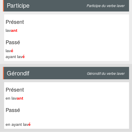
Participe
Participe du verbe laver
Présent
lav
ant
Passé
lav
é
ayant lav
é
Gérondif
Gérondif du verbe laver
Présent
en lav
ant
Passé
en ayant lav
é