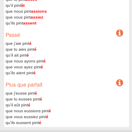
qu'il pint
ât
que nous pint
assions
que vous pint
assiez
qu'ils pint
assent
Passé
que j'aie pint
é
que tu aies pint
é
qu'il ait pint
é
que nous ayons pint
é
que vous ayez pint
é
qu'ils aient pint
é
Plus que parfait
que j'eusse pint
é
que tu eusses pint
é
qu'il eût pint
é
que nous eussions pint
é
que vous eussiez pint
é
qu'ils eussent pint
é