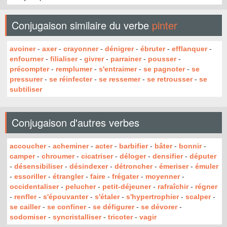
Conjugaison similaire du verbe
pinter
avoiner
-
axer
-
crayonner
-
dénigrer
-
ébruter
-
efflanquer
-
enfourner
-
filialiser
-
givrer
-
parrainer
-
pousser
-
précompter
-
remplumer
-
s'entraimer
-
se pagnoter
-
se
pressurer
-
se réinfecter
-
se ressemer
-
se retrousser
-
se
subtiliser
Conjugaison d'autres verbes
accoucher
-
acheminer
-
acter
-
barbifier
-
bâter
-
bonnir
-
camper
-
chroumer
-
cicatriser
-
déloger
-
densifier
-
députer
-
désensibiliser
-
désindexer
-
détroncher
-
émeriser
-
émuler
-
essoriller
-
étrangler
-
faire
-
frégater
-
moyenner
-
occidentaliser
-
pelucher
-
petit-déjeuner
-
rafraîchir
-
régner
-
renfler
-
s'épouvanter
-
s'étaler
-
s'hypertrophier
-
scalper
-
se cailler
-
se confiner
-
se défigurer
-
se dévorer
-
sodomiser
-
syncristalliser
-
tricoter
-
vagir