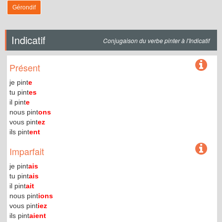
Gérondif
Indicatif
Conjugaison du verbe pinter à l'Indicatif
Présent
je pint
e
tu pint
es
il pint
e
nous pint
ons
vous pint
ez
ils pint
ent
Imparfait
je pint
ais
tu pint
ais
il pint
ait
nous pint
ions
vous pint
iez
ils pint
aient