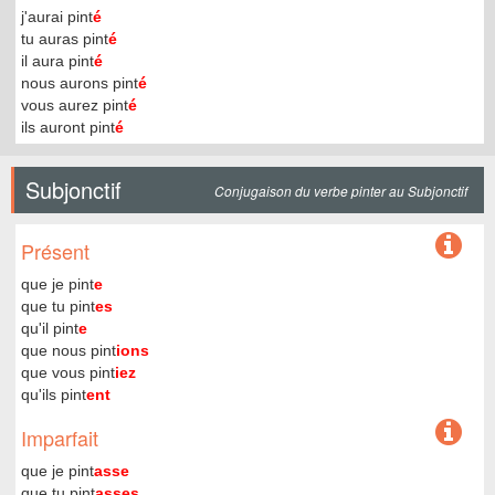
j'aurai pint
é
tu auras pint
é
il aura pint
é
nous aurons pint
é
vous aurez pint
é
ils auront pint
é
Subjonctif
Conjugaison du verbe pinter au Subjonctif
Présent
que je pint
e
que tu pint
es
qu'il pint
e
que nous pint
ions
que vous pint
iez
qu'ils pint
ent
Imparfait
que je pint
asse
que tu pint
asses