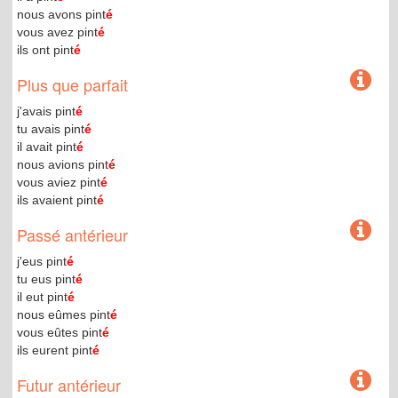
nous avons pint
é
vous avez pint
é
ils ont pint
é
Plus que parfait
j'avais pint
é
tu avais pint
é
il avait pint
é
nous avions pint
é
vous aviez pint
é
ils avaient pint
é
Passé antérieur
j'eus pint
é
tu eus pint
é
il eut pint
é
nous eûmes pint
é
vous eûtes pint
é
ils eurent pint
é
Futur antérieur