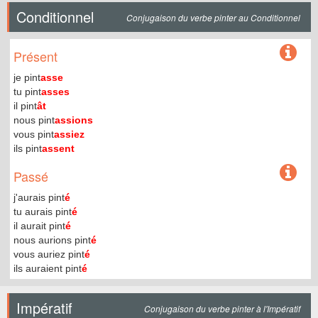
Conditionnel
Conjugaison du verbe pinter au Conditionnel
Présent
je pint
asse
tu pint
asses
il pint
ât
nous pint
assions
vous pint
assiez
ils pint
assent
Passé
j'aurais pint
é
tu aurais pint
é
il aurait pint
é
nous aurions pint
é
vous auriez pint
é
ils auraient pint
é
Impératif
Conjugaison du verbe pinter à l'Impératif