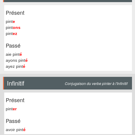
Présent
pint
e
pint
ons
pint
ez
Passé
aie pint
é
ayons pint
é
ayez pint
é
Infinitif
Conjugaison du verbe pinter à l'Infinitif
Présent
pint
er
Passé
avoir pint
é