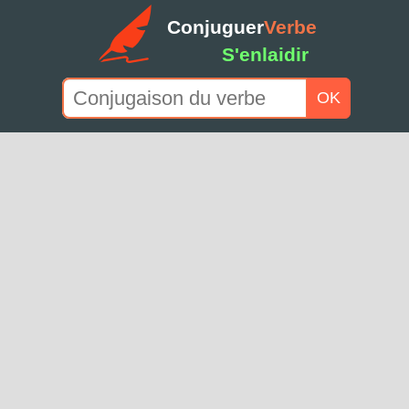
Conjuguer
Verbe
S'enlaidir
OK