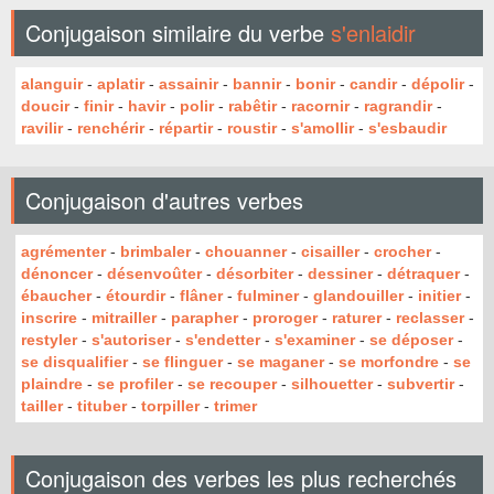
Conjugaison similaire du verbe
s'enlaidir
alanguir
-
aplatir
-
assainir
-
bannir
-
bonir
-
candir
-
dépolir
-
doucir
-
finir
-
havir
-
polir
-
rabêtir
-
racornir
-
ragrandir
-
ravilir
-
renchérir
-
répartir
-
roustir
-
s'amollir
-
s'esbaudir
Conjugaison d'autres verbes
agrémenter
-
brimbaler
-
chouanner
-
cisailler
-
crocher
-
dénoncer
-
désenvoûter
-
désorbiter
-
dessiner
-
détraquer
-
ébaucher
-
étourdir
-
flâner
-
fulminer
-
glandouiller
-
initier
-
inscrire
-
mitrailler
-
parapher
-
proroger
-
raturer
-
reclasser
-
restyler
-
s'autoriser
-
s'endetter
-
s'examiner
-
se déposer
-
se disqualifier
-
se flinguer
-
se maganer
-
se morfondre
-
se
plaindre
-
se profiler
-
se recouper
-
silhouetter
-
subvertir
-
tailler
-
tituber
-
torpiller
-
trimer
Conjugaison des verbes les plus recherchés