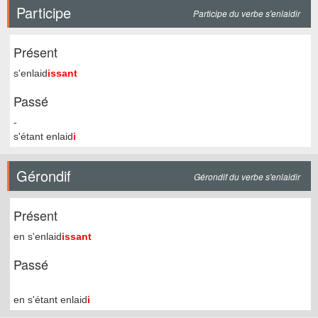
Participe
Participe du verbe s'enlaidir
Présent
s'enlaid
issant
Passé
-
s'étant enlaid
i
Gérondif
Gérondif du verbe s'enlaidir
Présent
en s'enlaid
issant
Passé
en s'étant enlaid
i