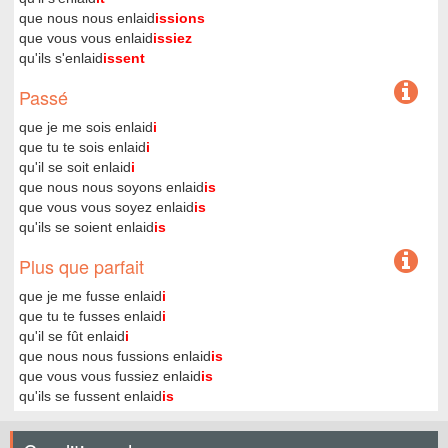
que nous nous enlaid
issions
que vous vous enlaid
issiez
qu'ils s'enlaid
issent
Passé
que je me sois enlaid
i
que tu te sois enlaid
i
qu'il se soit enlaid
i
que nous nous soyons enlaid
is
que vous vous soyez enlaid
is
qu'ils se soient enlaid
is
Plus que parfait
que je me fusse enlaid
i
que tu te fusses enlaid
i
qu'il se fût enlaid
i
que nous nous fussions enlaid
is
que vous vous fussiez enlaid
is
qu'ils se fussent enlaid
is