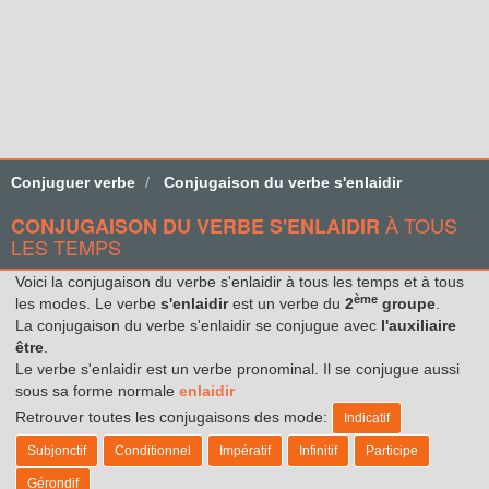
Conjuguer verbe
Conjugaison du verbe s'enlaidir
À TOUS
CONJUGAISON DU VERBE S'ENLAIDIR
LES TEMPS
Voici la conjugaison du verbe s'enlaidir à tous les temps et à tous
ème
les modes. Le verbe
s'enlaidir
est un verbe du
2
groupe
.
La conjugaison du verbe s'enlaidir se conjugue avec
l'auxiliaire
être
.
Le verbe s'enlaidir est un verbe pronominal. Il se conjugue aussi
sous sa forme normale
enlaidir
Retrouver toutes les conjugaisons des mode:
Indicatif
Subjonctif
Conditionnel
Impératif
Infinitif
Participe
Gérondif