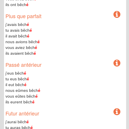
ils ont bêch
é
Plus que parfait
j'avais bêch
é
tu avais bêch
é
il avait bêch
é
nous avions bêch
é
vous aviez bêch
é
ils avaient bêch
é
Passé antérieur
j'eus bêch
é
tu eus bêch
é
il eut bêch
é
nous eûmes bêch
é
vous eûtes bêch
é
ils eurent bêch
é
Futur antérieur
j'aurai bêch
é
tu auras bêch
é