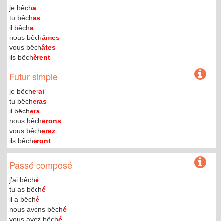
je bêch
ai
tu bêch
as
il bêch
a
nous bêch
âmes
vous bêch
âtes
ils bêch
èrent
Futur simple
je bêch
erai
tu bêch
eras
il bêch
era
nous bêch
erons
vous bêch
erez
ils bêch
eront
Passé composé
j'ai bêch
é
tu as bêch
é
il a bêch
é
nous avons bêch
é
vous avez bêch
é