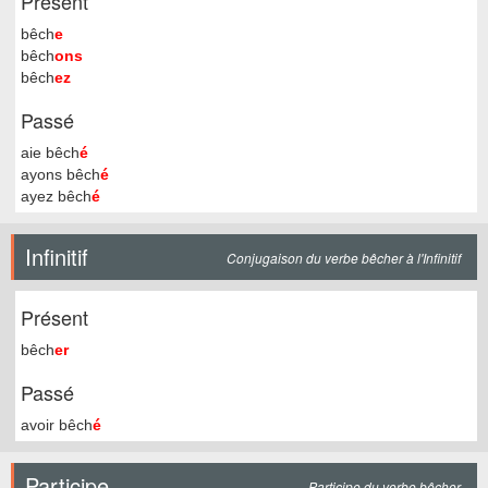
Présent
bêch
e
bêch
ons
bêch
ez
Passé
aie bêch
é
ayons bêch
é
ayez bêch
é
Infinitif
Conjugaison du verbe bêcher à l'Infinitif
Présent
bêch
er
Passé
avoir bêch
é
Participe
Participe du verbe bêcher