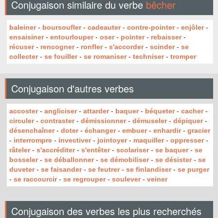
Conjugaison similaire du verbe
bêcher
baleiner
-
boursoufler
-
cadeauter
-
contre-pointer
-
enjôler
-
ensaisiner
-
entourlouper
-
oser
-
pointer
-
rebaisser
-
récuser
-
rencogner
-
ronfler
-
s'accorder
-
scinder
-
se
collecter
-
se fouiller
-
se romaniser
-
techniser
-
tromper
Conjugaison d'autres verbes
accoster
-
angliciser
-
attarder
-
baquer
-
béqueter
-
cacher
-
circuler
-
contraster
-
démissionner
-
démuseler
-
dépiquer
-
désenchaîner
-
doter
-
échanger
-
embuer
-
enhardir
-
gracier
-
interrompre
-
invectiver
-
jointoyer
-
maquiller
-
oppresser
-
râteler
-
s'accréditer
-
s'entêter
-
scolariser
-
se baquer
-
se
bosseler
-
se déballonner
-
se démobiliser
-
se désister
-
se
duveter
-
se faisander
-
se feutrer
-
se finlandiser
-
se purger
-
se raccourcir
-
se regrouper
-
soulever
-
veiner
Conjugaison des verbes les plus recherchés