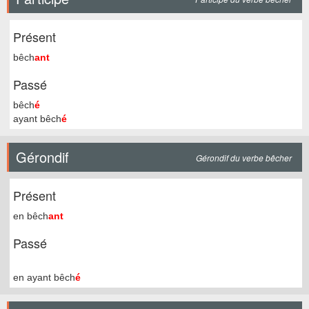
Présent
bêch
ant
Passé
bêch
é
ayant bêch
é
Gérondif
Gérondif du verbe bêcher
Présent
en bêch
ant
Passé
en ayant bêch
é