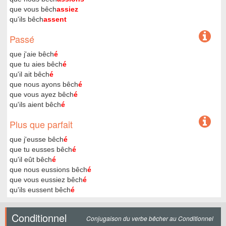
que vous bêch
assiez
qu'ils bêch
assent
Passé
que j'aie bêch
é
que tu aies bêch
é
qu'il ait bêch
é
que nous ayons bêch
é
que vous ayez bêch
é
qu'ils aient bêch
é
Plus que parfait
que j'eusse bêch
é
que tu eusses bêch
é
qu'il eût bêch
é
que nous eussions bêch
é
que vous eussiez bêch
é
qu'ils eussent bêch
é
Conditionnel
Conjugaison du verbe bêcher au Conditionnel