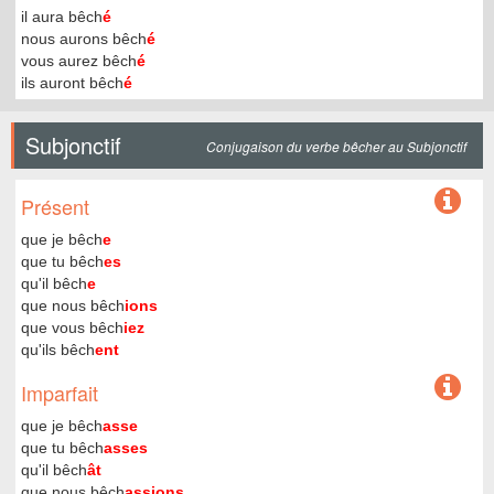
il aura bêch
é
nous aurons bêch
é
vous aurez bêch
é
ils auront bêch
é
Subjonctif
Conjugaison du verbe bêcher au Subjonctif
Présent
que je bêch
e
que tu bêch
es
qu'il bêch
e
que nous bêch
ions
que vous bêch
iez
qu'ils bêch
ent
Imparfait
que je bêch
asse
que tu bêch
asses
qu'il bêch
ât
que nous bêch
assions