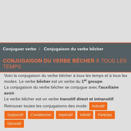
Conjuguer verbe
Conjugaison du verbe bêcher
À TOUS LES
CONJUGAISON DU VERBE BÊCHER
TEMPS
Voici la conjugaison du verbe bêcher à tous les temps et à tous les
er
modes. Le verbe
bêcher
est un verbe du
1
groupe
.
La conjugaison du verbe bêcher se conjugue avec
l'auxiliaire
avoir
.
Le verbe bêcher est un verbe
transitif direct et intransitif
.
Retrouver toutes les conjugaisons des mode:
Indicatif
Subjonctif
Conditionnel
Impératif
Infinitif
Participe
Gérondif