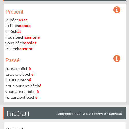
Présent
je bêch
asse
tu bêch
asses
il bêch
ât
nous bêch
assions
vous bêch
assiez
ils bêch
assent
Passé
j'aurais bêch
é
tu aurais bêch
é
il aurait bêch
é
nous aurions bêch
é
vous auriez bêch
é
ils auraient bêch
é
Impératif
Conjugaison du verbe bêcher à l'Impératif