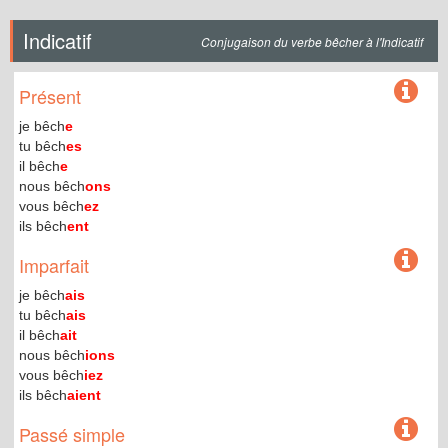
Indicatif
Conjugaison du verbe bêcher à l'Indicatif
Présent
je bêch
e
tu bêch
es
il bêch
e
nous bêch
ons
vous bêch
ez
ils bêch
ent
Imparfait
je bêch
ais
tu bêch
ais
il bêch
ait
nous bêch
ions
vous bêch
iez
ils bêch
aient
Passé simple