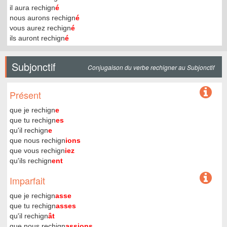
il aura rechign
é
nous aurons rechign
é
vous aurez rechign
é
ils auront rechign
é
Subjonctif
Conjugaison du verbe rechigner au Subjonctif
Présent
que je rechign
e
que tu rechign
es
qu'il rechign
e
que nous rechign
ions
que vous rechign
iez
qu'ils rechign
ent
Imparfait
que je rechign
asse
que tu rechign
asses
qu'il rechign
ât
que nous rechign
assions