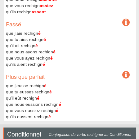
que vous rechign
assiez
qu'ils rechign
assent
Passé
que j'aie rechign
é
que tu aies rechign
é
qu'il ait rechign
é
que nous ayons rechign
é
que vous ayez rechign
é
qu'ils aient rechign
é
Plus que parfait
que j'eusse rechign
é
que tu eusses rechign
é
qu'il eût rechign
é
que nous eussions rechign
é
que vous eussiez rechign
é
qu'ils eussent rechign
é
Conditionnel
Conjugaison du verbe rechigner au Conditionnel