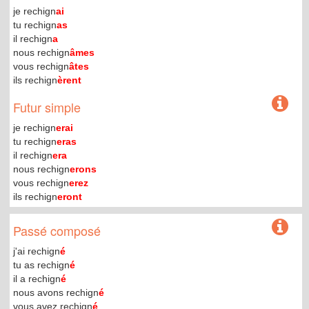
je rechign
ai
tu rechign
as
il rechign
a
nous rechign
âmes
vous rechign
âtes
ils rechign
èrent
Futur simple
je rechign
erai
tu rechign
eras
il rechign
era
nous rechign
erons
vous rechign
erez
ils rechign
eront
Passé composé
j'ai rechign
é
tu as rechign
é
il a rechign
é
nous avons rechign
é
vous avez rechign
é