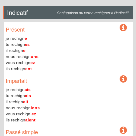
Indicatif
Conjugaison du verbe rechigner à l'Indicatif
Présent
je rechign
e
tu rechign
es
il rechign
e
nous rechign
ons
vous rechign
ez
ils rechign
ent
Imparfait
je rechign
ais
tu rechign
ais
il rechign
ait
nous rechign
ions
vous rechign
iez
ils rechign
aient
Passé simple