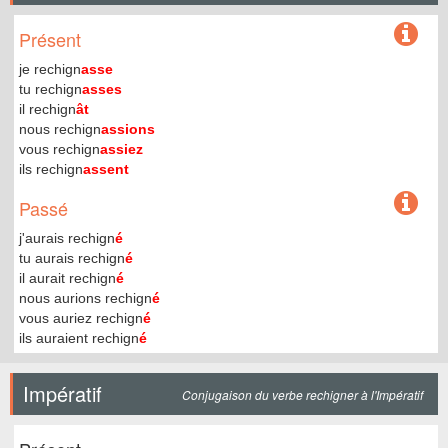
Présent
je rechign
asse
tu rechign
asses
il rechign
ât
nous rechign
assions
vous rechign
assiez
ils rechign
assent
Passé
j'aurais rechign
é
tu aurais rechign
é
il aurait rechign
é
nous aurions rechign
é
vous auriez rechign
é
ils auraient rechign
é
Impératif
Conjugaison du verbe rechigner à l'Impératif