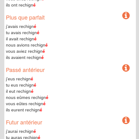
ils ont rechign
é
Plus que parfait
j'avais rechign
é
tu avais rechign
é
il avait rechign
é
nous avions rechign
é
vous aviez rechign
é
ils avaient rechign
é
Passé antérieur
j'eus rechign
é
tu eus rechign
é
il eut rechign
é
nous eûmes rechign
é
vous eûtes rechign
é
ils eurent rechign
é
Futur antérieur
j'aurai rechign
é
tu auras rechign
é