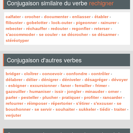
Conjugaison similaire du verbe
rechigner
calfater
-
crocher
-
documenter
-
enliasser
-
établer
-
flibuster
-
gobelotter
-
lock-outer
-
pigeonner
-
rainurer
-
rebecter
-
réchauffer
-
redouter
-
regonfler
-
reterser
-
s'accommoder
-
se couler
-
se décrocher
-
se désarmer
-
stéréotyper
Conjugaison d'autres verbes
bridger
-
cloîtrer
-
concevoir
-
confondre
-
contrôler
-
délabrer
-
délier
-
dénigrer
-
déniveler
-
désagréger
-
dévoyer
-
esbigner
-
excursionner
-
faner
-
ferrailler
-
frimer
-
gazouiller
-
humaniser
-
issir
-
jongler
-
minauder
-
orner
-
parler
-
pesteller
-
plucher
-
pratiquer
-
profiter
-
rancarder
-
refourrer
-
réimposer
-
répertorier
-
s'étirer
-
s'excuser
-
se
bouchonner
-
se servir
-
souhaiter
-
sukkeler
-
tiédir
-
traiter
-
verjuter