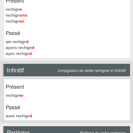
Présent
rechign
e
rechign
ons
rechign
ez
Passé
aie rechign
é
ayons rechign
é
ayez rechign
é
Infinitif
Conjugaison du verbe rechigner à l'Infinitif
Présent
rechign
er
Passé
avoir rechign
é
Participe
Participe du verbe rechigner