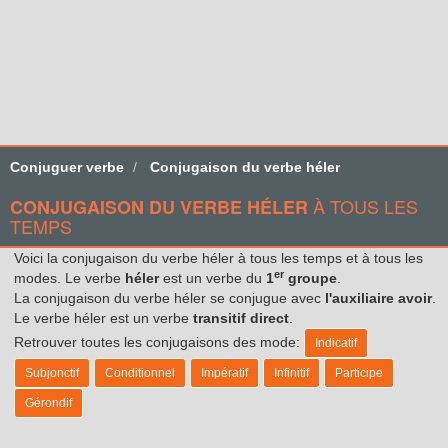
Conjuguer verbe
Conjugaison du verbe héler
À TOUS LES
CONJUGAISON DU VERBE HÉLER
TEMPS
Voici la conjugaison du verbe héler à tous les temps et à tous les
er
modes. Le verbe
héler
est un verbe du
1
groupe
.
La conjugaison du verbe héler se conjugue avec
l'auxiliaire avoir
.
Le verbe héler est un verbe
transitif direct
.
Retrouver toutes les conjugaisons des mode:
Indicatif
Subjonctif
Conditionnel
Impératif
Infinitif
Participe
Gérondif