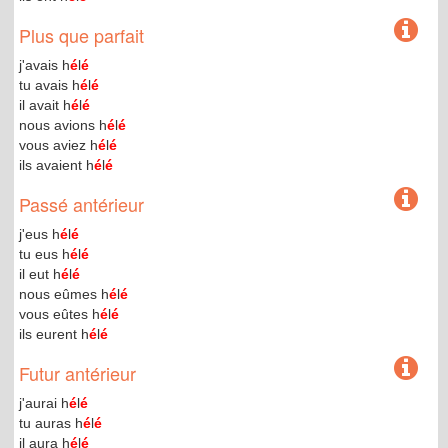
Plus que parfait
j'avais h
é
l
é
tu avais h
é
l
é
il avait h
é
l
é
nous avions h
é
l
é
vous aviez h
é
l
é
ils avaient h
é
l
é
Passé antérieur
j'eus h
é
l
é
tu eus h
é
l
é
il eut h
é
l
é
nous eûmes h
é
l
é
vous eûtes h
é
l
é
ils eurent h
é
l
é
Futur antérieur
j'aurai h
é
l
é
tu auras h
é
l
é
il aura h
é
l
é