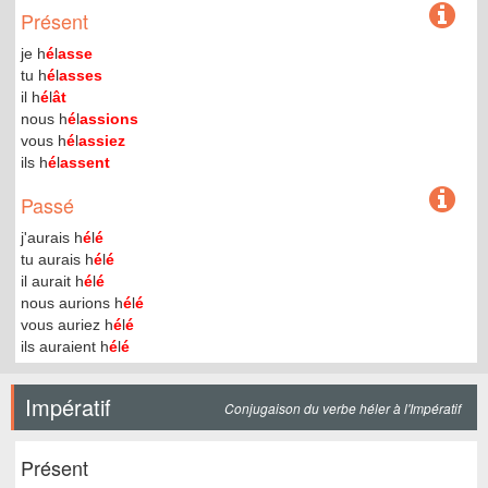
Présent
je h
é
l
asse
tu h
é
l
asses
il h
é
l
ât
nous h
é
l
assions
vous h
é
l
assiez
ils h
é
l
assent
Passé
j'aurais h
é
l
é
tu aurais h
é
l
é
il aurait h
é
l
é
nous aurions h
é
l
é
vous auriez h
é
l
é
ils auraient h
é
l
é
Impératif
Conjugaison du verbe héler à l'Impératif
Présent