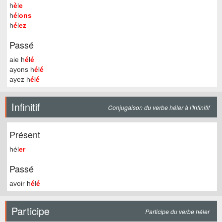
h
è
l
e
h
é
l
ons
h
é
l
ez
Passé
aie h
é
l
é
ayons h
é
l
é
ayez h
é
l
é
Infinitif
Conjugaison du verbe héler à l'Infinitif
Présent
hél
er
Passé
avoir h
é
l
é
Participe
Participe du verbe héler