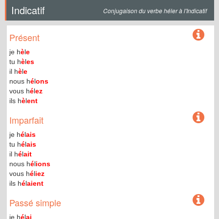
Indicatif
Conjugaison du verbe héler à l'Indicatif
Présent
je h
è
l
e
tu h
è
l
es
il h
è
l
e
nous h
é
l
ons
vous h
é
l
ez
ils h
è
l
ent
Imparfait
je h
é
l
ais
tu h
é
l
ais
il h
é
l
ait
nous h
é
l
ions
vous h
é
l
iez
ils h
é
l
aient
Passé simple
je h
é
l
ai