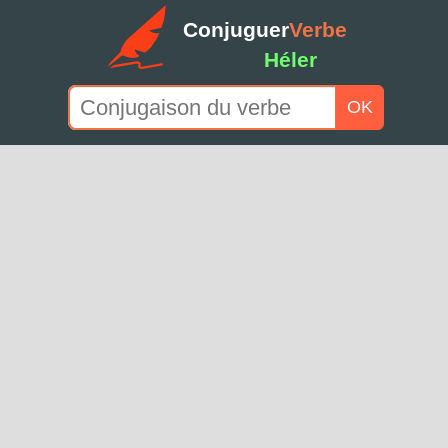
Conjuguer
Verbe
Héler
OK