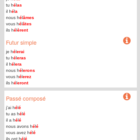
tu h
é
l
as
il h
é
l
a
nous h
é
l
âmes
vous h
é
l
âtes
ils h
é
l
èrent
Futur simple
je h
é
l
erai
tu h
é
l
eras
il h
é
l
era
nous h
é
l
erons
vous h
é
l
erez
ils h
é
l
eront
Passé composé
j'ai h
é
l
é
tu as h
é
l
é
il a h
é
l
é
nous avons h
é
l
é
vous avez h
é
l
é
ils ont h
é
l
é