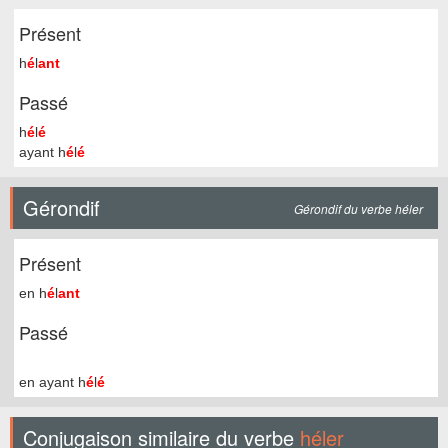
Présent
h
é
l
ant
Passé
h
é
l
é
ayant h
é
l
é
Gérondif
Gérondif du verbe héler
Présent
en h
é
l
ant
Passé
en ayant h
é
l
é
Conjugaison similaire du verbe
héler