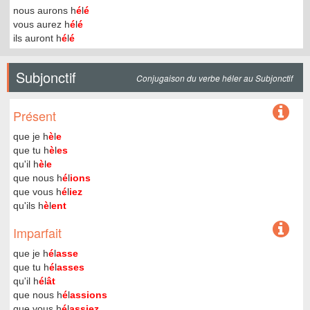
nous aurons h
é
l
é
vous aurez h
é
l
é
ils auront h
é
l
é
Subjonctif
Conjugaison du verbe héler au Subjonctif
Présent
que je h
è
l
e
que tu h
è
l
es
qu'il h
è
l
e
que nous h
é
l
ions
que vous h
é
l
iez
qu'ils h
è
l
ent
Imparfait
que je h
é
l
asse
que tu h
é
l
asses
qu'il h
é
l
ât
que nous h
é
l
assions
que vous h
é
l
assiez