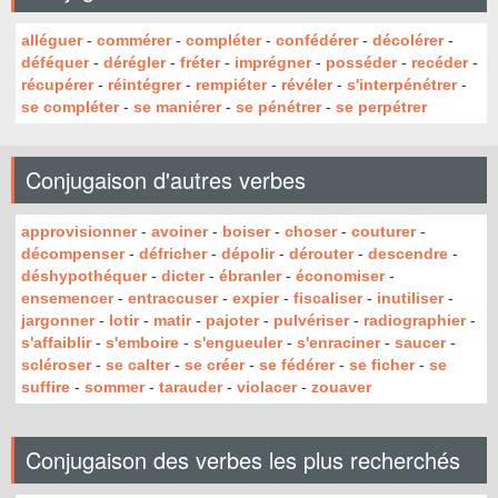
alléguer
-
commérer
-
compléter
-
confédérer
-
décolérer
-
déféquer
-
dérégler
-
fréter
-
imprégner
-
posséder
-
recéder
-
récupérer
-
réintégrer
-
rempiéter
-
révéler
-
s'interpénétrer
-
se compléter
-
se maniérer
-
se pénétrer
-
se perpétrer
Conjugaison d'autres verbes
approvisionner
-
avoiner
-
boiser
-
choser
-
couturer
-
décompenser
-
défricher
-
dépolir
-
dérouter
-
descendre
-
déshypothéquer
-
dicter
-
ébranler
-
économiser
-
ensemencer
-
entraccuser
-
expier
-
fiscaliser
-
inutiliser
-
jargonner
-
lotir
-
matir
-
pajoter
-
pulvériser
-
radiographier
-
s'affaiblir
-
s'emboire
-
s'engueuler
-
s'enraciner
-
saucer
-
scléroser
-
se calter
-
se créer
-
se fédérer
-
se ficher
-
se
suffire
-
sommer
-
tarauder
-
violacer
-
zouaver
Conjugaison des verbes les plus recherchés