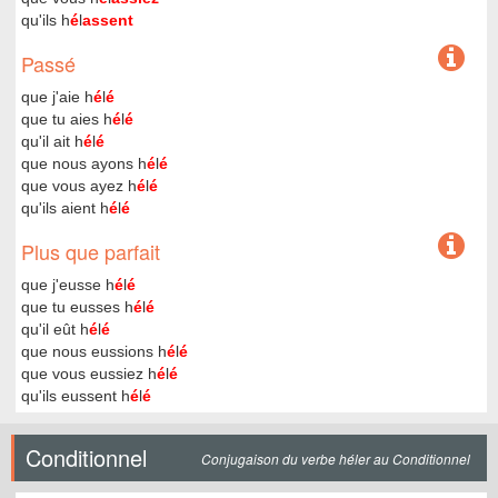
qu'ils h
é
l
assent
Passé
que j'aie h
é
l
é
que tu aies h
é
l
é
qu'il ait h
é
l
é
que nous ayons h
é
l
é
que vous ayez h
é
l
é
qu'ils aient h
é
l
é
Plus que parfait
que j'eusse h
é
l
é
que tu eusses h
é
l
é
qu'il eût h
é
l
é
que nous eussions h
é
l
é
que vous eussiez h
é
l
é
qu'ils eussent h
é
l
é
Conditionnel
Conjugaison du verbe héler au Conditionnel