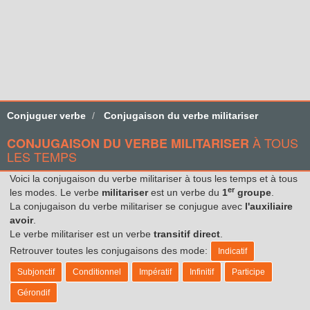
Conjuguer verbe
Conjugaison du verbe militariser
À TOUS
CONJUGAISON DU VERBE MILITARISER
LES TEMPS
Voici la conjugaison du verbe militariser à tous les temps et à tous
er
les modes. Le verbe
militariser
est un verbe du
1
groupe
.
La conjugaison du verbe militariser se conjugue avec
l'auxiliaire
avoir
.
Le verbe militariser est un verbe
transitif direct
.
Retrouver toutes les conjugaisons des mode:
Indicatif
Subjonctif
Conditionnel
Impératif
Infinitif
Participe
Gérondif