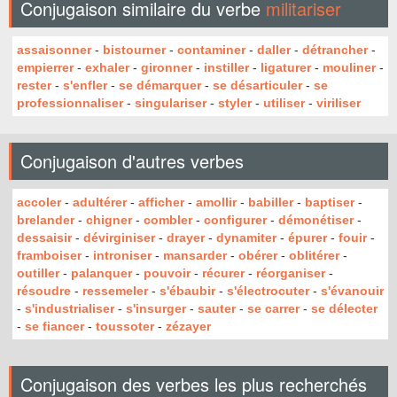
Conjugaison similaire du verbe
militariser
assaisonner
-
bistourner
-
contaminer
-
daller
-
détrancher
-
empierrer
-
exhaler
-
gironner
-
instiller
-
ligaturer
-
mouliner
-
rester
-
s'enfler
-
se démarquer
-
se désarticuler
-
se
professionnaliser
-
singulariser
-
styler
-
utiliser
-
viriliser
Conjugaison d'autres verbes
accoler
-
adultérer
-
afficher
-
amollir
-
babiller
-
baptiser
-
brelander
-
chigner
-
combler
-
configurer
-
démonétiser
-
dessaisir
-
dévirginiser
-
drayer
-
dynamiter
-
épurer
-
fouir
-
framboiser
-
introniser
-
mansarder
-
obérer
-
oblitérer
-
outiller
-
palanquer
-
pouvoir
-
récurer
-
réorganiser
-
résoudre
-
ressemeler
-
s'ébaubir
-
s'électrocuter
-
s'évanouir
-
s'industrialiser
-
s'insurger
-
sauter
-
se carrer
-
se délecter
-
se fiancer
-
toussoter
-
zézayer
Conjugaison des verbes les plus recherchés