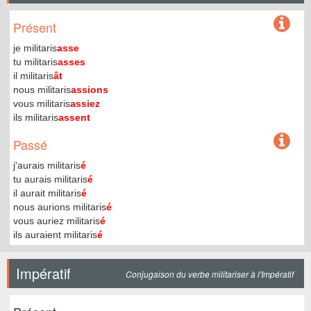
Présent
je militaris
asse
tu militaris
asses
il militaris
ât
nous militaris
assions
vous militaris
assiez
ils militaris
assent
Passé
j'aurais militaris
é
tu aurais militaris
é
il aurait militaris
é
nous aurions militaris
é
vous auriez militaris
é
ils auraient militaris
é
Impératif
Conjugaison du verbe militariser à l'Impératif