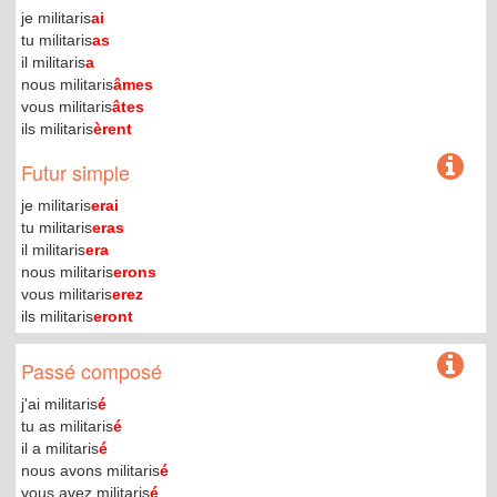
je militaris
ai
tu militaris
as
il militaris
a
nous militaris
âmes
vous militaris
âtes
ils militaris
èrent
Futur simple
je militaris
erai
tu militaris
eras
il militaris
era
nous militaris
erons
vous militaris
erez
ils militaris
eront
Passé composé
j'ai militaris
é
tu as militaris
é
il a militaris
é
nous avons militaris
é
vous avez militaris
é