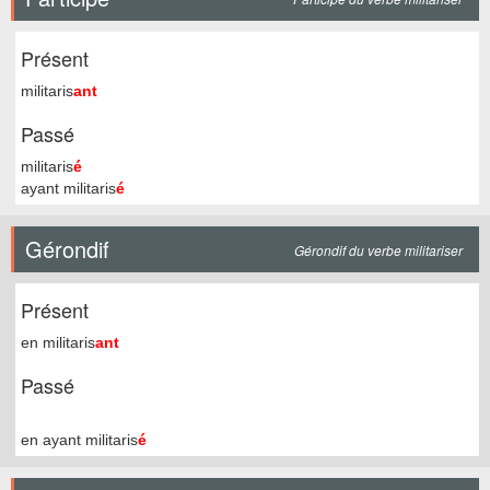
Présent
militaris
ant
Passé
militaris
é
ayant militaris
é
Gérondif
Gérondif du verbe militariser
Présent
en militaris
ant
Passé
en ayant militaris
é