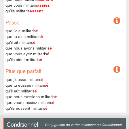
que vous militaris
assiez
qu'ils militaris
assent
Passé
que j'aie militaris
é
que tu aies militaris
é
qu'il ait militaris
é
que nous ayons militaris
é
que vous ayez militaris
é
qu'ils aient militaris
é
Plus que parfait
que j'eusse militaris
é
que tu eusses militaris
é
qu'il eût militaris
é
que nous eussions militaris
é
que vous eussiez militaris
é
qu'ils eussent militaris
é
Conditionnel
Conjugaison du verbe militariser au Conditionnel