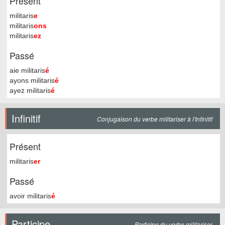
Présent
militaris
e
militaris
ons
militaris
ez
Passé
aie militaris
é
ayons militaris
é
ayez militaris
é
Infinitif
Conjugaison du verbe militariser à l'Infinitif
Présent
militaris
er
Passé
avoir militaris
é
Participe
Participe du verbe militariser