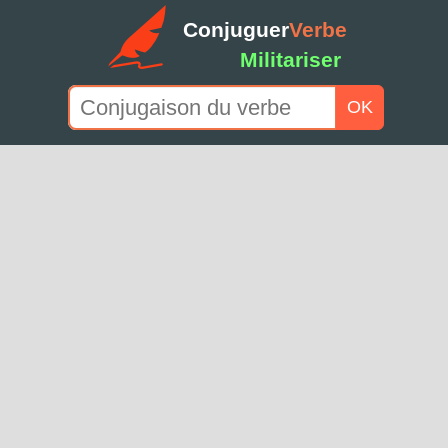
Conjuguer
Verbe
Militariser
OK