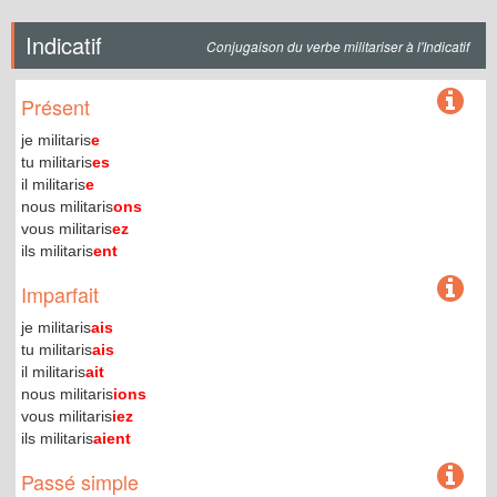
Indicatif
Conjugaison du verbe militariser à l'Indicatif
Présent
je militaris
e
tu militaris
es
il militaris
e
nous militaris
ons
vous militaris
ez
ils militaris
ent
Imparfait
je militaris
ais
tu militaris
ais
il militaris
ait
nous militaris
ions
vous militaris
iez
ils militaris
aient
Passé simple