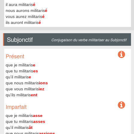
il aura militaris
é
nous aurons militaris
é
vous aurez militaris
é
ils auront militaris
é
Subjonctif
Conjugaison du verbe militariser au Subjonctif
Présent
que je militaris
e
que tu militaris
es
qu'il militaris
e
que nous militaris
ions
que vous militaris
iez
qu'ils militaris
ent
Imparfait
que je militaris
asse
que tu militaris
asses
qu'il militaris
ât
que nous militaris
assions