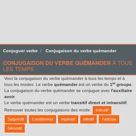
Conjuguer verbe
Conjugaison du verbe quémander
À TOUS
CONJUGAISON DU VERBE QUÉMANDER
LES TEMPS
Voici la conjugaison du verbe quémander à tous les temps et à
er
tous les modes. Le verbe
quémander
est un verbe du
1
groupe
.
La conjugaison du verbe quémander se conjugue avec
l'auxiliaire
avoir
.
Le verbe quémander est un verbe
transitif direct et intransitif
.
Retrouver toutes les conjugaisons des mode:
Indicatif
Subjonctif
Conditionnel
Impératif
Infinitif
Participe
Gérondif