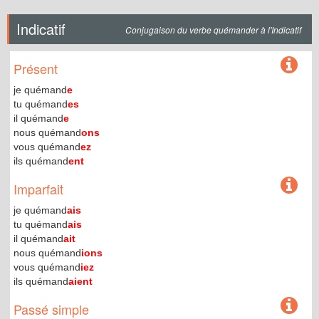
Indicatif
Conjugaison du verbe quémander à l'Indicatif
Présent
je quémand
e
tu quémand
es
il quémand
e
nous quémand
ons
vous quémand
ez
ils quémand
ent
Imparfait
je quémand
ais
tu quémand
ais
il quémand
ait
nous quémand
ions
vous quémand
iez
ils quémand
aient
Passé simple