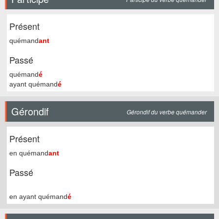
Présent
quémand
ant
Passé
quémand
é
ayant quémand
é
Gérondif
Gérondif du verbe quémander
Présent
en quémand
ant
Passé
en ayant quémand
é