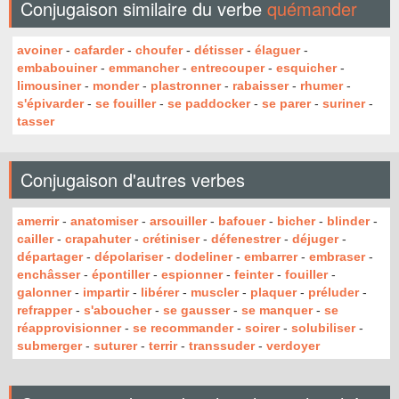
Conjugaison similaire du verbe
quémander
avoiner
-
cafarder
-
choufer
-
détisser
-
élaguer
-
embabouiner
-
emmancher
-
entrecouper
-
esquicher
-
limousiner
-
monder
-
plastronner
-
rabaisser
-
rhumer
-
s'épivarder
-
se fouiller
-
se paddocker
-
se parer
-
suriner
-
tasser
Conjugaison d'autres verbes
amerrir
-
anatomiser
-
arsouiller
-
bafouer
-
bicher
-
blinder
-
cailler
-
crapahuter
-
crétiniser
-
défenestrer
-
déjuger
-
départager
-
dépolariser
-
dodeliner
-
embarrer
-
embraser
-
enchâsser
-
épontiller
-
espionner
-
feinter
-
fouiller
-
galonner
-
impartir
-
libérer
-
muscler
-
plaquer
-
préluder
-
refrapper
-
s'aboucher
-
se gausser
-
se manquer
-
se
réapprovisionner
-
se recommander
-
soirer
-
solubiliser
-
submerger
-
suturer
-
terrir
-
transsuder
-
verdoyer