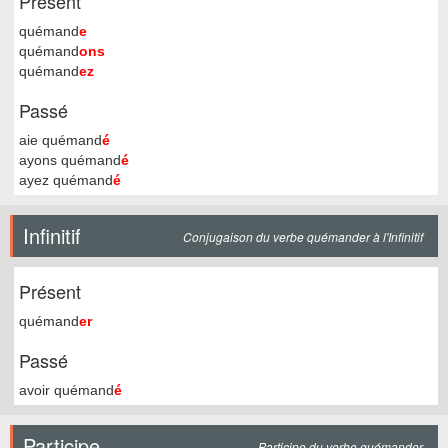
Présent
quémand
e
quémand
ons
quémand
ez
Passé
aie quémand
é
ayons quémand
é
ayez quémand
é
Infinitif
Conjugaison du verbe quémander à l'Infinitif
Présent
quémand
er
Passé
avoir quémand
é
Participe
Participe du verbe quémander