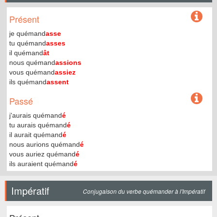
Présent
je quémand
asse
tu quémand
asses
il quémand
ât
nous quémand
assions
vous quémand
assiez
ils quémand
assent
Passé
j'aurais quémand
é
tu aurais quémand
é
il aurait quémand
é
nous aurions quémand
é
vous auriez quémand
é
ils auraient quémand
é
Impératif
Conjugaison du verbe quémander à l'Impératif