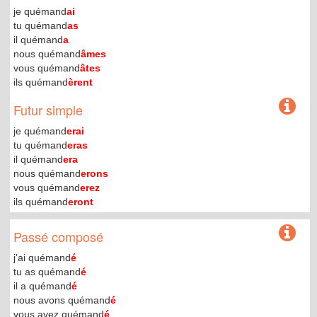
je quémand
ai
tu quémand
as
il quémand
a
nous quémand
âmes
vous quémand
âtes
ils quémand
èrent
Futur simple
je quémand
erai
tu quémand
eras
il quémand
era
nous quémand
erons
vous quémand
erez
ils quémand
eront
Passé composé
j'ai quémand
é
tu as quémand
é
il a quémand
é
nous avons quémand
é
vous avez quémand
é