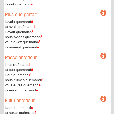
ils ont quémand
é
Plus que parfait
j'avais quémand
é
tu avais quémand
é
il avait quémand
é
nous avions quémand
é
vous aviez quémand
é
ils avaient quémand
é
Passé antérieur
j'eus quémand
é
tu eus quémand
é
il eut quémand
é
nous eûmes quémand
é
vous eûtes quémand
é
ils eurent quémand
é
Futur antérieur
j'aurai quémand
é
tu auras quémand
é