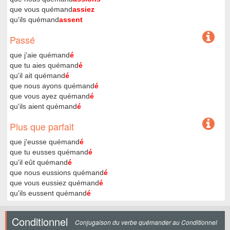
que vous quémand
assiez
qu'ils quémand
assent
Passé
que j'aie quémand
é
que tu aies quémand
é
qu'il ait quémand
é
que nous ayons quémand
é
que vous ayez quémand
é
qu'ils aient quémand
é
Plus que parfait
que j'eusse quémand
é
que tu eusses quémand
é
qu'il eût quémand
é
que nous eussions quémand
é
que vous eussiez quémand
é
qu'ils eussent quémand
é
Conditionnel
Conjugaison du verbe quémander au Conditionnel