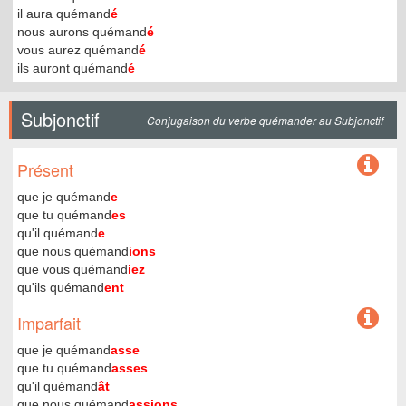
il aura quémand
é
nous aurons quémand
é
vous aurez quémand
é
ils auront quémand
é
Subjonctif
Conjugaison du verbe quémander au Subjonctif
Présent
que je quémand
e
que tu quémand
es
qu'il quémand
e
que nous quémand
ions
que vous quémand
iez
qu'ils quémand
ent
Imparfait
que je quémand
asse
que tu quémand
asses
qu'il quémand
ât
que nous quémand
assions