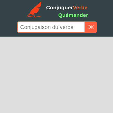
Conjuguer
Verbe
Quémander
OK