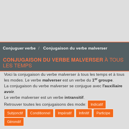
Conjuguer verbe
Conjugaison du verbe malverser
À TOUS
CONJUGAISON DU VERBE MALVERSER
LES TEMPS
Voici la conjugaison du verbe malverser à tous les temps et à tous
er
les modes. Le verbe
malverser
est un verbe du
1
groupe
.
La conjugaison du verbe malverser se conjugue avec
l'auxiliaire
avoir
.
Le verbe malverser est un verbe
intransitif
.
Retrouver toutes les conjugaisons des mode:
Indicatif
Subjonctif
Conditionnel
Impératif
Infinitif
Participe
Gérondif