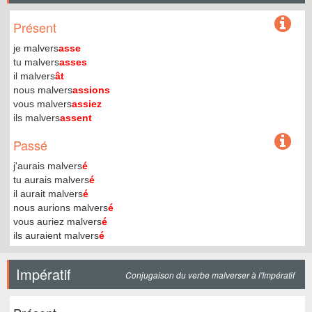
Présent
je malvers
asse
tu malvers
asses
il malvers
ât
nous malvers
assions
vous malvers
assiez
ils malvers
assent
Passé
j'aurais malvers
é
tu aurais malvers
é
il aurait malvers
é
nous aurions malvers
é
vous auriez malvers
é
ils auraient malvers
é
Impératif
Conjugaison du verbe malverser à l'Impératif