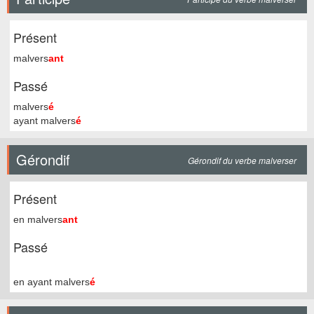
Présent
malvers
ant
Passé
malvers
é
ayant malvers
é
Gérondif
Gérondif du verbe malverser
Présent
en malvers
ant
Passé
en ayant malvers
é