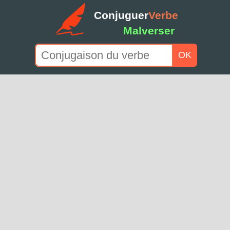
Conjuguer
Verbe
Malverser
OK