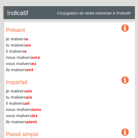
Indicatif
Conjugaison du verbe malverser à l'Indicatif
Présent
je malvers
e
tu malvers
es
il malvers
e
nous malvers
ons
vous malvers
ez
ils malvers
ent
Imparfait
je malvers
ais
tu malvers
ais
il malvers
ait
nous malvers
ions
vous malvers
iez
ils malvers
aient
Passé simple