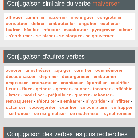
Conjugaison similaire du verbe
malverser
afflouer
-
annihiler
-
caserner
-
chelinguer
-
congratuler
-
constituer
-
délirer
-
embouteiller
-
engober
-
expliciter
-
feutrer
-
hésiter
-
inféoder
-
marabouter
-
pyrograver
-
relater
-
s'enrhumer
-
se blaser
-
se bloquer
-
se gouverner
Conjugaison d'autres verbes
accorer
-
anesthésier
-
aquiger
-
carnifier
-
commémorer
-
décadenasser
-
déprimer
-
désorganiser
-
embobiner
-
empresser
-
enchanteler
-
enchâsser
-
épontiller
-
estérifier
-
fleurir
-
fluer
-
geindre
-
germer
-
hucher
-
incarner
-
infléchir
-
latter
-
modéliser
-
préjudicier
-
quarrer
-
rabanter
-
rempaqueter
-
s'ébruiter
-
s'embarrer
-
s'hybrider
-
s'infiltrer
-
sataniser
-
sauvegarder
-
scarifier
-
se complaire
-
se frapper
-
se froncer
-
se marginaliser
-
se moderniser
-
synchroniser
Conjugaison des verbes les plus recherchés