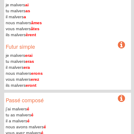
je malvers
ai
tu malvers
as
il malvers
a
nous malvers
âmes
vous malvers
âtes
ils malvers
èrent
Futur simple
je malvers
erai
tu malvers
eras
il malvers
era
nous malvers
erons
vous malvers
erez
ils malvers
eront
Passé composé
j'ai malvers
é
tu as malvers
é
il a malvers
é
nous avons malvers
é
vous avez malvers
é