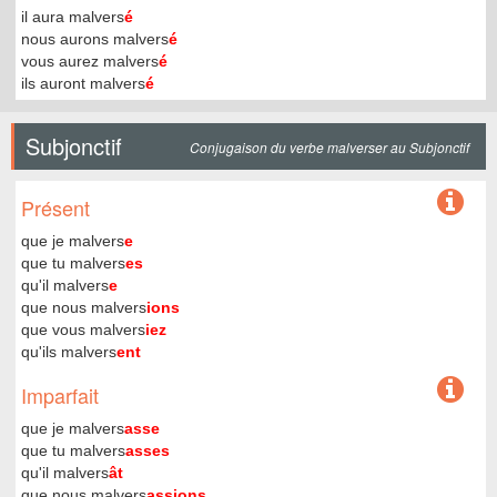
il aura malvers
é
nous aurons malvers
é
vous aurez malvers
é
ils auront malvers
é
Subjonctif
Conjugaison du verbe malverser au Subjonctif
Présent
que je malvers
e
que tu malvers
es
qu'il malvers
e
que nous malvers
ions
que vous malvers
iez
qu'ils malvers
ent
Imparfait
que je malvers
asse
que tu malvers
asses
qu'il malvers
ât
que nous malvers
assions