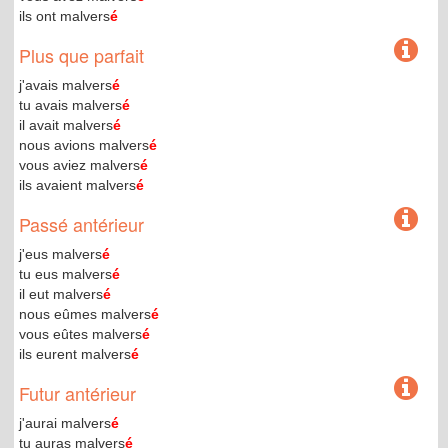
ils ont malvers
é
Plus que parfait
j'avais malvers
é
tu avais malvers
é
il avait malvers
é
nous avions malvers
é
vous aviez malvers
é
ils avaient malvers
é
Passé antérieur
j'eus malvers
é
tu eus malvers
é
il eut malvers
é
nous eûmes malvers
é
vous eûtes malvers
é
ils eurent malvers
é
Futur antérieur
j'aurai malvers
é
tu auras malvers
é