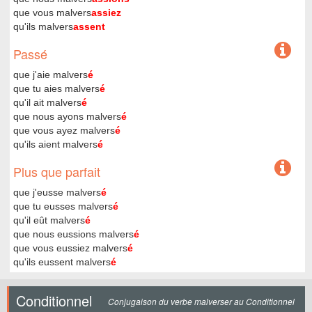
que vous malvers
assiez
qu'ils malvers
assent
Passé
que j'aie malvers
é
que tu aies malvers
é
qu'il ait malvers
é
que nous ayons malvers
é
que vous ayez malvers
é
qu'ils aient malvers
é
Plus que parfait
que j'eusse malvers
é
que tu eusses malvers
é
qu'il eût malvers
é
que nous eussions malvers
é
que vous eussiez malvers
é
qu'ils eussent malvers
é
Conditionnel
Conjugaison du verbe malverser au Conditionnel