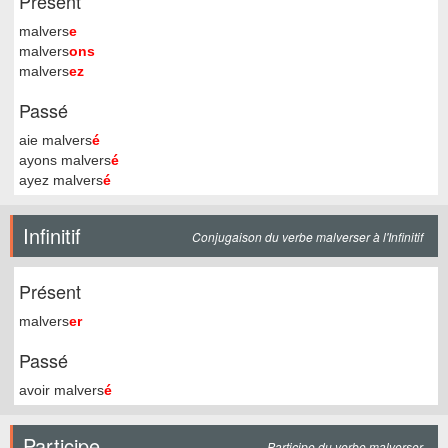
Présent
malvers
e
malvers
ons
malvers
ez
Passé
aie malvers
é
ayons malvers
é
ayez malvers
é
Infinitif
Conjugaison du verbe malverser à l'Infinitif
Présent
malvers
er
Passé
avoir malvers
é
Participe
Participe du verbe malverser