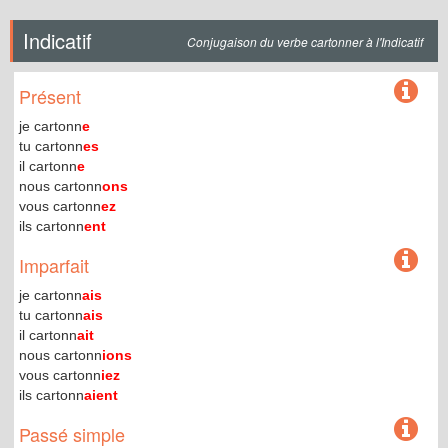
Indicatif
Conjugaison du verbe cartonner à l'Indicatif
Présent
je cartonn
e
tu cartonn
es
il cartonn
e
nous cartonn
ons
vous cartonn
ez
ils cartonn
ent
Imparfait
je cartonn
ais
tu cartonn
ais
il cartonn
ait
nous cartonn
ions
vous cartonn
iez
ils cartonn
aient
Passé simple