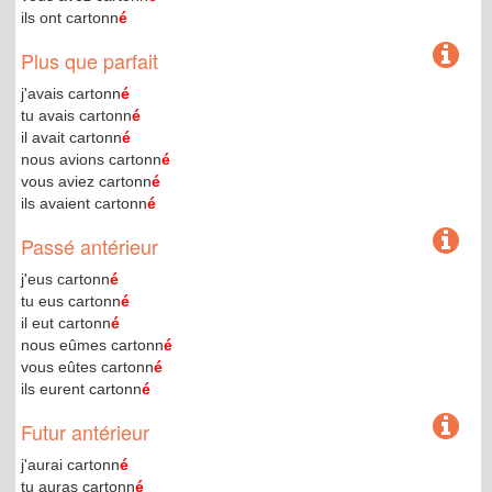
ils ont cartonn
é
Plus que parfait
j'avais cartonn
é
tu avais cartonn
é
il avait cartonn
é
nous avions cartonn
é
vous aviez cartonn
é
ils avaient cartonn
é
Passé antérieur
j'eus cartonn
é
tu eus cartonn
é
il eut cartonn
é
nous eûmes cartonn
é
vous eûtes cartonn
é
ils eurent cartonn
é
Futur antérieur
j'aurai cartonn
é
tu auras cartonn
é