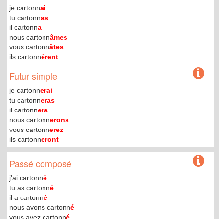
je cartonn
ai
tu cartonn
as
il cartonn
a
nous cartonn
âmes
vous cartonn
âtes
ils cartonn
èrent
Futur simple
je cartonn
erai
tu cartonn
eras
il cartonn
era
nous cartonn
erons
vous cartonn
erez
ils cartonn
eront
Passé composé
j'ai cartonn
é
tu as cartonn
é
il a cartonn
é
nous avons cartonn
é
vous avez cartonn
é