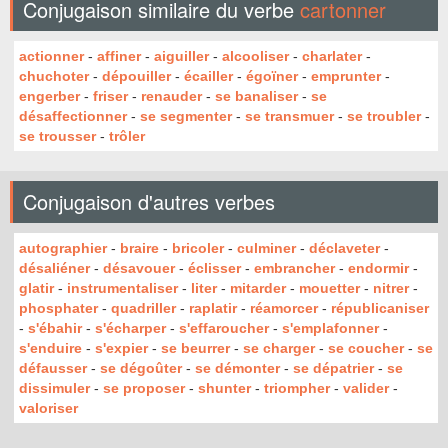
Conjugaison similaire du verbe
cartonner
actionner
-
affiner
-
aiguiller
-
alcooliser
-
charlater
-
chuchoter
-
dépouiller
-
écailler
-
égoïner
-
emprunter
-
engerber
-
friser
-
renauder
-
se banaliser
-
se
désaffectionner
-
se segmenter
-
se transmuer
-
se troubler
-
se trousser
-
trôler
Conjugaison d'autres verbes
autographier
-
braire
-
bricoler
-
culminer
-
déclaveter
-
désaliéner
-
désavouer
-
éclisser
-
embrancher
-
endormir
-
glatir
-
instrumentaliser
-
liter
-
mitarder
-
mouetter
-
nitrer
-
phosphater
-
quadriller
-
raplatir
-
réamorcer
-
républicaniser
-
s'ébahir
-
s'écharper
-
s'effaroucher
-
s'emplafonner
-
s'enduire
-
s'expier
-
se beurrer
-
se charger
-
se coucher
-
se
défausser
-
se dégoûter
-
se démonter
-
se dépatrier
-
se
dissimuler
-
se proposer
-
shunter
-
triompher
-
valider
-
valoriser