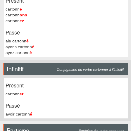
Présent
cartonn
e
cartonn
ons
cartonn
ez
Passé
aie cartonn
é
ayons cartonn
é
ayez cartonn
é
Infinitif
Conjugaison du verbe cartonner à l'Infinitif
Présent
cartonn
er
Passé
avoir cartonn
é
Participe
Participe du verbe cartonner