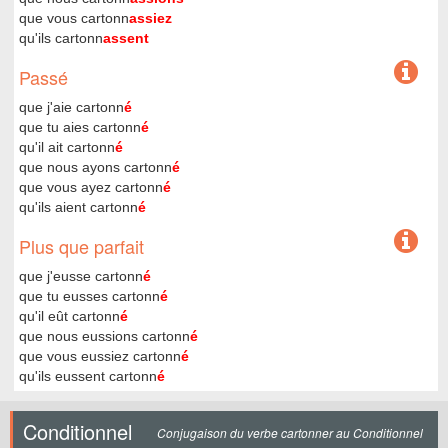
que vous cartonn
assiez
qu'ils cartonn
assent
Passé
que j'aie cartonn
é
que tu aies cartonn
é
qu'il ait cartonn
é
que nous ayons cartonn
é
que vous ayez cartonn
é
qu'ils aient cartonn
é
Plus que parfait
que j'eusse cartonn
é
que tu eusses cartonn
é
qu'il eût cartonn
é
que nous eussions cartonn
é
que vous eussiez cartonn
é
qu'ils eussent cartonn
é
Conditionnel
Conjugaison du verbe cartonner au Conditionnel