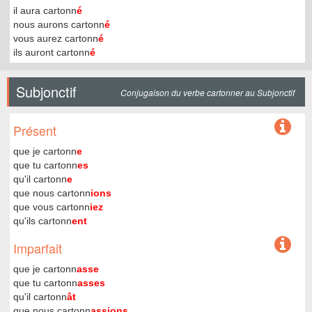
il aura cartonn
é
nous aurons cartonn
é
vous aurez cartonn
é
ils auront cartonn
é
Subjonctif
Conjugaison du verbe cartonner au Subjonctif
Présent
que je cartonn
e
que tu cartonn
es
qu'il cartonn
e
que nous cartonn
ions
que vous cartonn
iez
qu'ils cartonn
ent
Imparfait
que je cartonn
asse
que tu cartonn
asses
qu'il cartonn
ât
que nous cartonn
assions