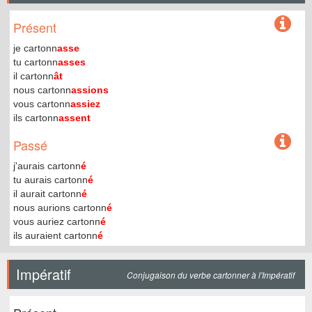
Présent
je cartonn
asse
tu cartonn
asses
il cartonn
ât
nous cartonn
assions
vous cartonn
assiez
ils cartonn
assent
Passé
j'aurais cartonn
é
tu aurais cartonn
é
il aurait cartonn
é
nous aurions cartonn
é
vous auriez cartonn
é
ils auraient cartonn
é
Impératif
Conjugaison du verbe cartonner à l'Impératif