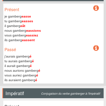
Présent
je gamberg
easse
tu gamberg
easses
il gamberg
eât
nous gamberg
eassions
vous gamberg
eassiez
ils gamberg
eassent
Passé
j'aurais gamberg
é
tu aurais gamberg
é
il aurait gamberg
é
nous aurions gamberg
é
vous auriez gamberg
é
ils auraient gamberg
é
Impératif
Conjugaison du verbe gamberger à l'Impératif