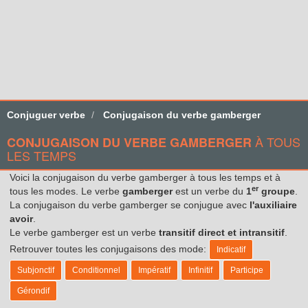
Conjuguer verbe
Conjugaison du verbe gamberger
À TOUS
CONJUGAISON DU VERBE GAMBERGER
LES TEMPS
Voici la conjugaison du verbe gamberger à tous les temps et à
er
tous les modes. Le verbe
gamberger
est un verbe du
1
groupe
.
La conjugaison du verbe gamberger se conjugue avec
l'auxiliaire
avoir
.
Le verbe gamberger est un verbe
transitif direct et intransitif
.
Retrouver toutes les conjugaisons des mode:
Indicatif
Subjonctif
Conditionnel
Impératif
Infinitif
Participe
Gérondif