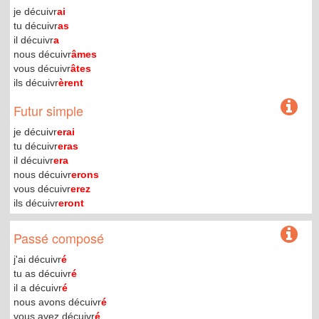
je décuivr
ai
tu décuivr
as
il décuivr
a
nous décuivr
âmes
vous décuivr
âtes
ils décuivr
èrent
Futur simple
je décuivr
erai
tu décuivr
eras
il décuivr
era
nous décuivr
erons
vous décuivr
erez
ils décuivr
eront
Passé composé
j'ai décuivr
é
tu as décuivr
é
il a décuivr
é
nous avons décuivr
é
vous avez décuivr
é