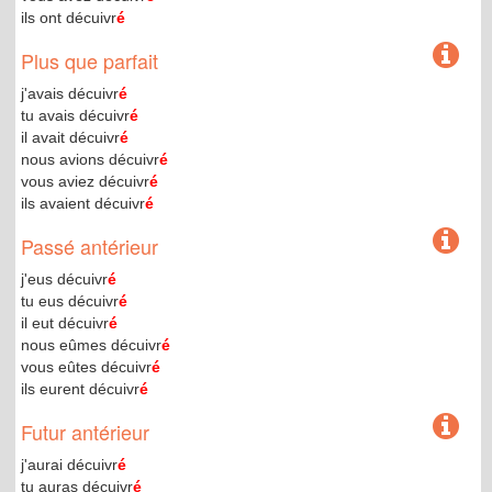
ils ont décuivr
é
Plus que parfait
j'avais décuivr
é
tu avais décuivr
é
il avait décuivr
é
nous avions décuivr
é
vous aviez décuivr
é
ils avaient décuivr
é
Passé antérieur
j'eus décuivr
é
tu eus décuivr
é
il eut décuivr
é
nous eûmes décuivr
é
vous eûtes décuivr
é
ils eurent décuivr
é
Futur antérieur
j'aurai décuivr
é
tu auras décuivr
é