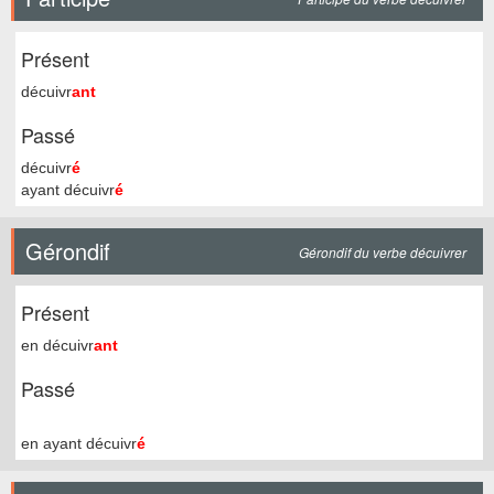
Présent
décuivr
ant
Passé
décuivr
é
ayant décuivr
é
Gérondif
Gérondif du verbe décuivrer
Présent
en décuivr
ant
Passé
en ayant décuivr
é