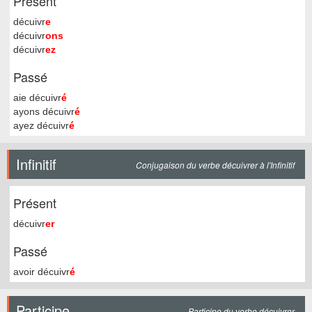
Présent
décuivr
e
décuivr
ons
décuivr
ez
Passé
aie décuivr
é
ayons décuivr
é
ayez décuivr
é
Infinitif
Conjugaison du verbe décuivrer à l'Infinitif
Présent
décuivr
er
Passé
avoir décuivr
é
Participe
Participe du verbe décuivrer