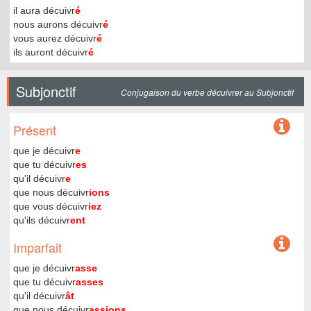
il aura décuivr
é
nous aurons décuivr
é
vous aurez décuivr
é
ils auront décuivr
é
Subjonctif
Conjugaison du verbe décuivrer au Subjonctif
Présent
que je décuivr
e
que tu décuivr
es
qu'il décuivr
e
que nous décuivr
ions
que vous décuivr
iez
qu'ils décuivr
ent
Imparfait
que je décuivr
asse
que tu décuivr
asses
qu'il décuivr
ât
que nous décuivr
assions