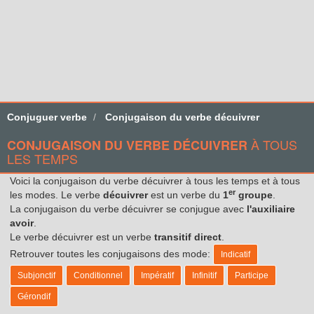
Conjuguer verbe
Conjugaison du verbe décuivrer
À TOUS
CONJUGAISON DU VERBE DÉCUIVRER
LES TEMPS
Voici la conjugaison du verbe décuivrer à tous les temps et à tous
er
les modes. Le verbe
décuivrer
est un verbe du
1
groupe
.
La conjugaison du verbe décuivrer se conjugue avec
l'auxiliaire
avoir
.
Le verbe décuivrer est un verbe
transitif direct
.
Retrouver toutes les conjugaisons des mode:
Indicatif
Subjonctif
Conditionnel
Impératif
Infinitif
Participe
Gérondif