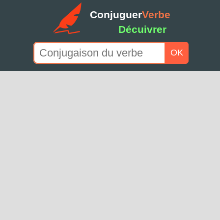
Conjuguer
Verbe
Décuivrer
OK