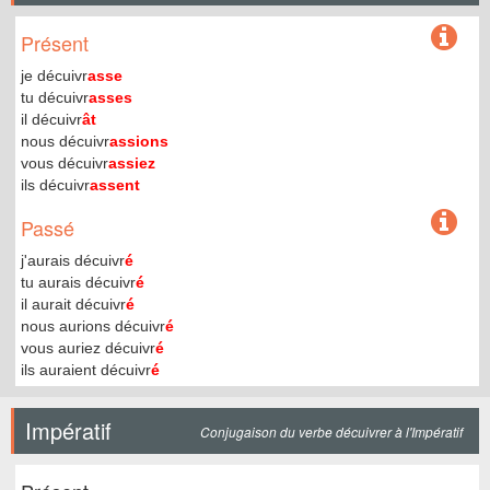
Présent
je décuivr
asse
tu décuivr
asses
il décuivr
ât
nous décuivr
assions
vous décuivr
assiez
ils décuivr
assent
Passé
j'aurais décuivr
é
tu aurais décuivr
é
il aurait décuivr
é
nous aurions décuivr
é
vous auriez décuivr
é
ils auraient décuivr
é
Impératif
Conjugaison du verbe décuivrer à l'Impératif