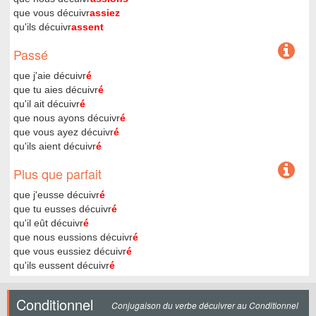
que vous décuivr
assiez
qu'ils décuivr
assent
Passé
que j'aie décuivr
é
que tu aies décuivr
é
qu'il ait décuivr
é
que nous ayons décuivr
é
que vous ayez décuivr
é
qu'ils aient décuivr
é
Plus que parfait
que j'eusse décuivr
é
que tu eusses décuivr
é
qu'il eût décuivr
é
que nous eussions décuivr
é
que vous eussiez décuivr
é
qu'ils eussent décuivr
é
Conditionnel
Conjugaison du verbe décuivrer au Conditionnel