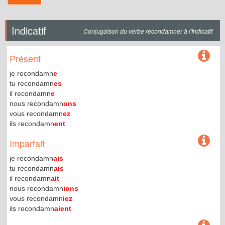
Indicatif
Conjugaison du verbe recondamner à l'Indicatif
Présent
je recondamn
e
tu recondamn
es
il recondamn
e
nous recondamn
ons
vous recondamn
ez
ils recondamn
ent
Imparfait
je recondamn
ais
tu recondamn
ais
il recondamn
ait
nous recondamn
ions
vous recondamn
iez
ils recondamn
aient