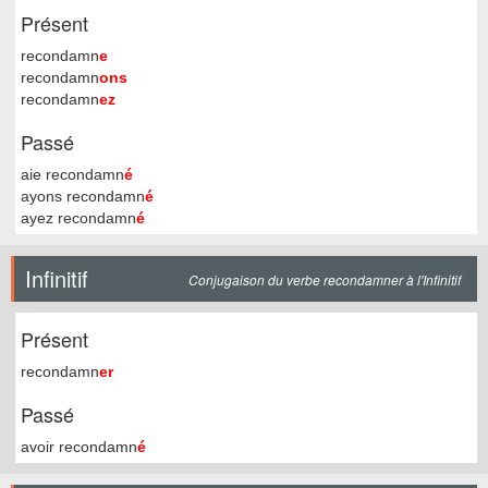
Présent
recondamn
e
recondamn
ons
recondamn
ez
Passé
aie recondamn
é
ayons recondamn
é
ayez recondamn
é
Infinitif
Conjugaison du verbe recondamner à l'Infinitif
Présent
recondamn
er
Passé
avoir recondamn
é