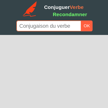
Conjuguer
Verbe
Recondamner
OK