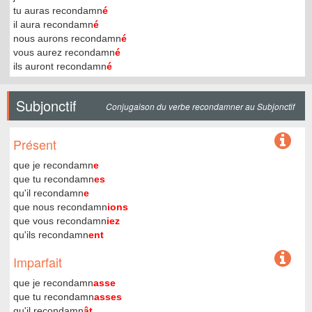
tu auras recondamn
é
il aura recondamn
é
nous aurons recondamn
é
vous aurez recondamn
é
ils auront recondamn
é
Subjonctif
Conjugaison du verbe recondamner au Subjonctif
Présent
que je recondamn
e
que tu recondamn
es
qu'il recondamn
e
que nous recondamn
ions
que vous recondamn
iez
qu'ils recondamn
ent
Imparfait
que je recondamn
asse
que tu recondamn
asses
qu'il recondamn
ât