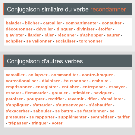
Conjugaison similaire du verbe
recondamner
balader
-
bêcher
-
carcailler
-
compartimenter
-
consulter
-
découronner
-
dévoiler
-
dinguer
-
diviniser
-
étoffer
-
glavioter
-
liarder
-
râler
-
résonner
-
s'achopper
-
saurer
-
schpiler
-
se vallonner
-
socialiser
-
torchonner
Conjugaison d'autres verbes
carcailler
-
collapser
-
commanditer
-
contre-braquer
-
correctionaliser
-
diviniser
-
écussonner
-
emboire
-
emprisonner
-
enregistrer
-
enticher
-
entreposer
-
essayer
-
essorer
-
flemmarder
-
goualer
-
intimider
-
naviguer
-
patoiser
-
pourprer
-
rectifier
-
revernir
-
rifler
-
s'améliorer
-
s'appliquer
-
s'attarder
-
s'autoenvoyer
-
s'échauffer
-
s'exacerber
-
sabouler
-
se battre
-
se fractionner
-
se
pressurer
-
se rapporter
-
supplémenter
-
synthétiser
-
tarifer
-
trépasser
-
trinquer
-
voter