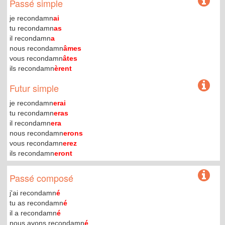
Passé simple
je recondamn
ai
tu recondamn
as
il recondamn
a
nous recondamn
âmes
vous recondamn
âtes
ils recondamn
èrent
Futur simple
je recondamn
erai
tu recondamn
eras
il recondamn
era
nous recondamn
erons
vous recondamn
erez
ils recondamn
eront
Passé composé
j'ai recondamn
é
tu as recondamn
é
il a recondamn
é
nous avons recondamn
é