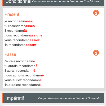
Conditionnel
Conjugaison du verbe recondamner au Conditionnel
Présent
je recondamn
asse
tu recondamn
asses
il recondamn
ât
nous recondamn
assions
vous recondamn
assiez
ils recondamn
assent
Passé
j'aurais recondamn
é
tu aurais recondamn
é
il aurait recondamn
é
nous aurions recondamn
é
vous auriez recondamn
é
ils auraient recondamn
é
Impératif
Conjugaison du verbe recondamner à l'Impératif