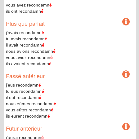
vous avez recondamn
é
ils ont recondamn
é
Plus que parfait
j'avais recondamn
é
tu avais recondamn
é
il avait recondamn
é
nous avions recondamn
é
vous aviez recondamn
é
ils avaient recondamn
é
Passé antérieur
j'eus recondamn
é
tu eus recondamn
é
il eut recondamn
é
nous eûmes recondamn
é
vous eûtes recondamn
é
ils eurent recondamn
é
Futur antérieur
j'aurai recondamn
é