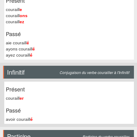
Présent
couraill
e
couraill
ons
couraill
ez
Passé
aie couraill
é
ayons couraill
é
ayez couraill
é
Infinitif
Conjugaison du verbe courailler à l'Infinitif
Présent
couraill
er
Passé
avoir couraill
é
Participe
Participe du verbe courailler