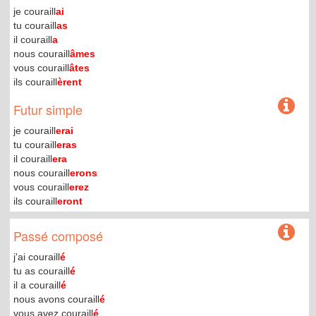
je couraill
ai
tu couraill
as
il couraill
a
nous couraill
âmes
vous couraill
âtes
ils couraill
èrent
Futur simple
je couraill
erai
tu couraill
eras
il couraill
era
nous couraill
erons
vous couraill
erez
ils couraill
eront
Passé composé
j'ai couraill
é
tu as couraill
é
il a couraill
é
nous avons couraill
é
vous avez couraill
é