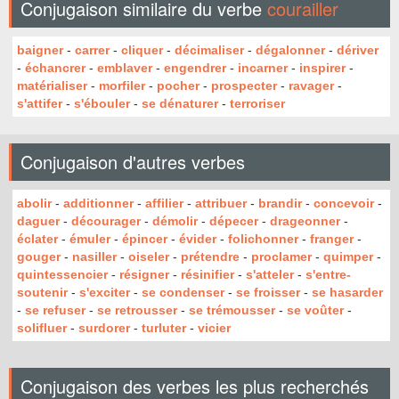
Conjugaison similaire du verbe
courailler
baigner
-
carrer
-
cliquer
-
décimaliser
-
dégalonner
-
dériver
-
échancrer
-
emblaver
-
engendrer
-
incarner
-
inspirer
-
matérialiser
-
morfiler
-
pocher
-
prospecter
-
ravager
-
s'attifer
-
s'ébouler
-
se dénaturer
-
terroriser
Conjugaison d'autres verbes
abolir
-
additionner
-
affilier
-
attribuer
-
brandir
-
concevoir
-
daguer
-
décourager
-
démolir
-
dépecer
-
drageonner
-
éclater
-
émuler
-
épincer
-
évider
-
folichonner
-
franger
-
gouger
-
nasiller
-
oiseler
-
prétendre
-
proclamer
-
quimper
-
quintessencier
-
résigner
-
résinifier
-
s'atteler
-
s'entre-
soutenir
-
s'exciter
-
se condenser
-
se froisser
-
se hasarder
-
se refuser
-
se retrousser
-
se trémousser
-
se voûter
-
solifluer
-
surdorer
-
turluter
-
vicier
Conjugaison des verbes les plus recherchés