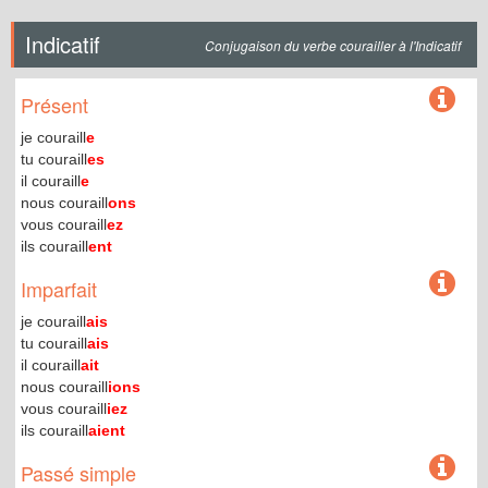
Indicatif
Conjugaison du verbe courailler à l'Indicatif
Présent
je couraill
e
tu couraill
es
il couraill
e
nous couraill
ons
vous couraill
ez
ils couraill
ent
Imparfait
je couraill
ais
tu couraill
ais
il couraill
ait
nous couraill
ions
vous couraill
iez
ils couraill
aient
Passé simple