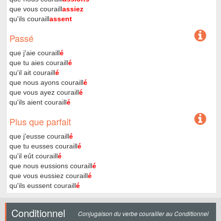
que vous couraill
assiez
qu'ils couraill
assent
Passé
que j'aie couraill
é
que tu aies couraill
é
qu'il ait couraill
é
que nous ayons couraill
é
que vous ayez couraill
é
qu'ils aient couraill
é
Plus que parfait
que j'eusse couraill
é
que tu eusses couraill
é
qu'il eût couraill
é
que nous eussions couraill
é
que vous eussiez couraill
é
qu'ils eussent couraill
é
Conditionnel
Conjugaison du verbe courailler au Conditionnel