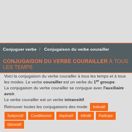
Conjuguer verbe
Conjugaison du verbe courailler
À TOUS
CONJUGAISON DU VERBE COURAILLER
LES TEMPS
Voici la conjugaison du verbe courailler à tous les temps et à tous
er
les modes. Le verbe
courailler
est un verbe du
1
groupe
.
La conjugaison du verbe courailler se conjugue avec
l'auxiliaire
avoir
.
Le verbe courailler est un verbe
intransitif
.
Retrouver toutes les conjugaisons des mode:
Indicatif
Subjonctif
Conditionnel
Impératif
Infinitif
Participe
Gérondif