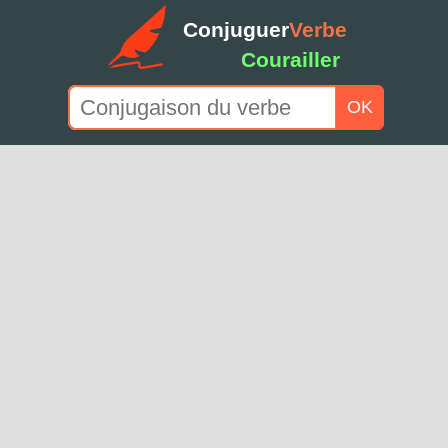
Conjuguer
Verbe
Courailler
OK