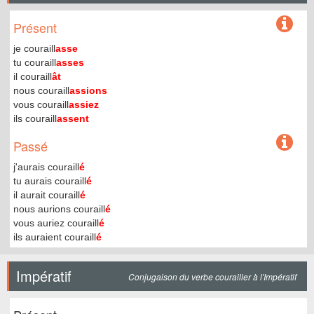
Présent
je couraill
asse
tu couraill
asses
il couraill
ât
nous couraill
assions
vous couraill
assiez
ils couraill
assent
Passé
j'aurais couraill
é
tu aurais couraill
é
il aurait couraill
é
nous aurions couraill
é
vous auriez couraill
é
ils auraient couraill
é
Impératif
Conjugaison du verbe courailler à l'Impératif