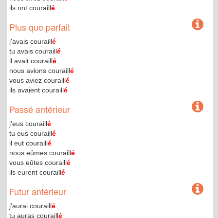
ils ont couraill
é
Plus que parfait
j'avais couraill
é
tu avais couraill
é
il avait couraill
é
nous avions couraill
é
vous aviez couraill
é
ils avaient couraill
é
Passé antérieur
j'eus couraill
é
tu eus couraill
é
il eut couraill
é
nous eûmes couraill
é
vous eûtes couraill
é
ils eurent couraill
é
Futur antérieur
j'aurai couraill
é
tu auras couraill
é