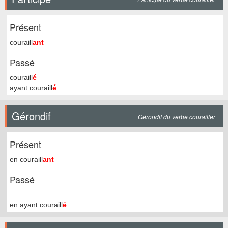
Présent
couraill
ant
Passé
couraill
é
ayant couraill
é
Gérondif
Gérondif du verbe courailler
Présent
en couraill
ant
Passé
en ayant couraill
é