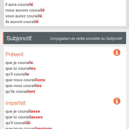
il aura couraill
é
nous aurons couraill
é
vous aurez couraill
é
ils auront couraill
é
Subjonctif
Conjugaison du verbe courailler au Subjonctif
Présent
que je couraill
e
que tu couraill
es
qu'il couraill
e
que nous couraill
ions
que vous couraill
iez
qu'ils couraill
ent
Imparfait
que je couraill
asse
que tu couraill
asses
qu'il couraill
ât
que nous couraill
assions