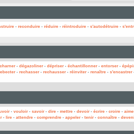
nstruire
-
reconduire
-
réduire
-
réintroduire
-
s'autodétruire
-
s'ent
charner
-
dégazoliner
-
dépriser
-
échantillonner
-
entorser
-
épépi
rebecter
-
rechasser
-
rechausser
-
réinviter
-
renaître
-
s'encastrer
uvoir
-
vouloir
-
savoir
-
dire
-
mettre
-
devoir
-
écrire
-
croire
-
aime
r
-
lire
-
attendre
-
comprendre
-
appeler
-
tenir
-
connaître
-
deveni