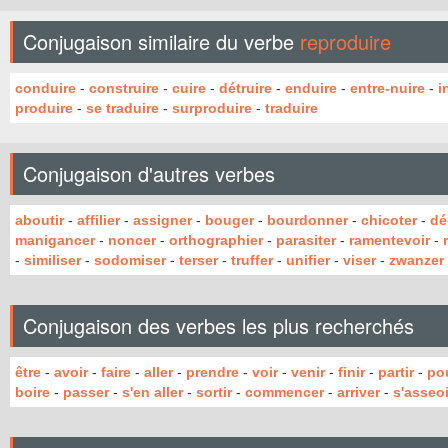
Conjugaison similaire du verbe
reproduire
conduire
-
construire
-
cuire
-
détruire
-
enduire
-
entre-nuire
-
i
produire
-
se traduire
-
surproduire
-
traduire
Conjugaison d'autres verbes
aboutir
-
affilier
-
assigner
-
bouger
-
bourdonner
-
chicoter
-
dé
manigancer
-
noncer
-
orthographier
-
parasiter
-
ramentevoir
-
-
similiser
-
sodomiser
-
terser
-
truffer
-
unifier
-
viser
-
zwanzer
Conjugaison des verbes les plus recherchés
être
-
avoir
-
faire
-
aller
-
prendre
-
voir
-
venir
-
finir
-
partir
-
po
boire
-
passer
-
s'en aller
-
sortir
-
commencer
-
arriver
-
s'asseoi