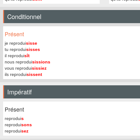
Conditionnel
Présent
je reprodui
sisse
tu reprodui
sisses
il reprodui
sît
nous reprodui
sissions
vous reprodui
sissiez
ils reprodui
sissent
Impératif
Présent
reprodui
s
reprodui
sons
reprodui
sez