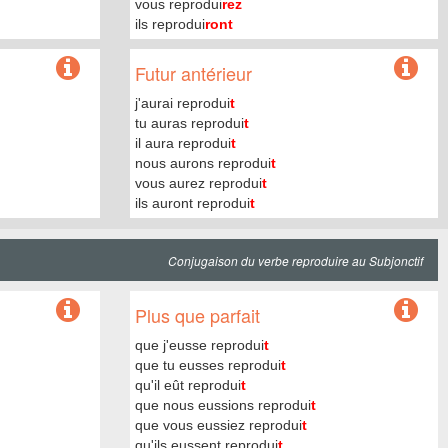
vous reprodui
rez
ils reprodui
ront
Futur antérieur
j'aurai reprodui
t
tu auras reprodui
t
il aura reprodui
t
nous aurons reprodui
t
vous aurez reprodui
t
ils auront reprodui
t
Conjugaison du verbe reproduire au Subjonctif
Plus que parfait
que j'eusse reprodui
t
que tu eusses reprodui
t
qu'il eût reprodui
t
que nous eussions reprodui
t
que vous eussiez reprodui
t
qu'ils eussent reprodui
t