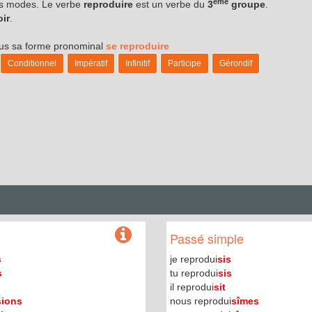
ème
les modes. Le verbe
reproduire
est un verbe du
3
groupe
.
oir
.
sous sa forme pronominal
se reproduire
Conditionnel
Impératif
Infinitif
Participe
Gérondif
Passé simple
s
je reprodui
sis
s
tu reprodui
sis
il reprodui
sit
sions
nous reprodui
sîmes