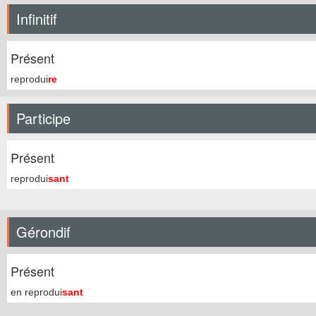
Infinitif
Présent
reprodui
re
Participe
Présent
reprodui
sant
Gérondif
Présent
en reprodui
sant