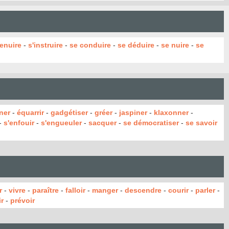
renuire
-
s'instruire
-
se conduire
-
se déduire
-
se nuire
-
se
ner
-
équarrir
-
gadgétiser
-
gréer
-
jaspiner
-
klaxonner
-
-
s'enfouir
-
s'engueuler
-
sacquer
-
se démocratiser
-
se savoir
r
-
vivre
-
paraître
-
falloir
-
manger
-
descendre
-
courir
-
parler
-
r
-
prévoir