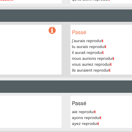
Passé
j'aurais reprodui
t
tu aurais reprodui
t
il aurait reprodui
t
nous aurions reprodui
t
vous auriez reprodui
t
ils auraient reprodui
t
Passé
aie reprodui
t
ayons reprodui
t
ayez reprodui
t