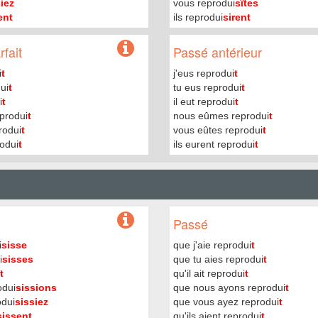
iez
vous reprodui
sîtes
ent
ils reprodui
sirent
fait
Passé antérieur
i
t
j'eus reprodui
t
ui
t
tu eus reprodui
t
i
t
il eut reprodui
t
produi
t
nous eûmes reprodui
t
rodui
t
vous eûtes reprodui
t
rodui
t
ils eurent reprodui
t
Passé
i
sisse
que j'aie reprodui
t
i
sisses
que tu aies reprodui
t
t
qu'il ait reprodui
t
odui
sissions
que nous ayons reprodui
t
odui
sissiez
que vous ayez reprodui
t
sissent
qu'ils aient reprodui
t