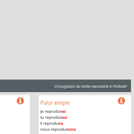
Conjugaison du verbe reproduire à l'Indicatif
Futur simple
je reprodui
rai
tu reprodui
ras
il reprodui
ra
nous reprodui
rons