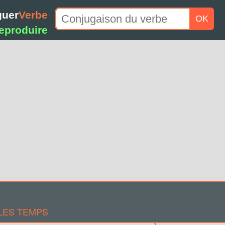
guer
Verbe
OK
eproduire
LES TEMPS