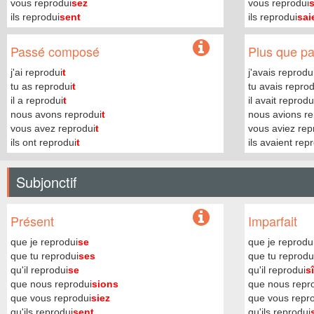
vous reprodui
sez
vous reprodui
s
ils reprodui
sent
ils reprodui
sai
Passé composé
Plus que par
j'ai reprodui
t
j'avais reprodu
tu as reprodui
t
tu avais reprod
il a reprodui
t
il avait reprodu
nous avons reprodui
t
nous avions re
vous avez reprodui
t
vous aviez rep
ils ont reprodui
t
ils avaient rep
Subjonctif
Présent
Imparfait
que je reprodui
se
que je reprodu
que tu reprodui
ses
que tu reprodu
qu'il reprodui
se
qu'il reprodui
sî
que nous reprodui
sions
que nous repr
que vous reprodui
siez
que vous repr
qu'ils reprodui
sent
qu'ils reprodui