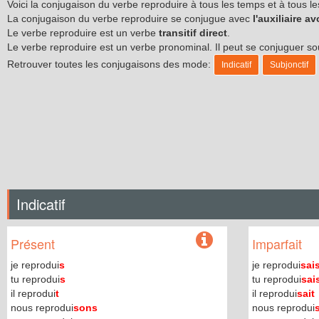
Voici la conjugaison du verbe reproduire à tous les temps et à tous 
La conjugaison du verbe reproduire se conjugue avec
l'auxiliaire av
Le verbe reproduire est un verbe
transitif direct
.
Le verbe reproduire est un verbe pronominal. Il peut se conjuguer 
Retrouver toutes les conjugaisons des mode:
Indicatif
Subjonctif
Indicatif
Présent
Imparfait
je reprodui
s
je reprodui
sai
tu reprodui
s
tu reprodui
sai
il reprodui
t
il reprodui
sait
nous reprodui
sons
nous reprodui