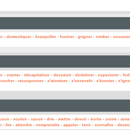
er
-
domestiquer
-
écarquiller
-
fouiner
-
grigner
-
nimber
-
occasio
er
-
cranter
-
décapitaliser
-
dessaisir
-
dodeliner
-
expectorer
-
for
boucher
-
recouponner
-
s'atomiser
-
s'ensevelir
-
s'éventer
-
s'igno
uvoir
-
vouloir
-
savoir
-
dire
-
mettre
-
devoir
-
écrire
-
croire
-
aime
r
-
lire
-
attendre
-
comprendre
-
appeler
-
tenir
-
connaître
-
deveni