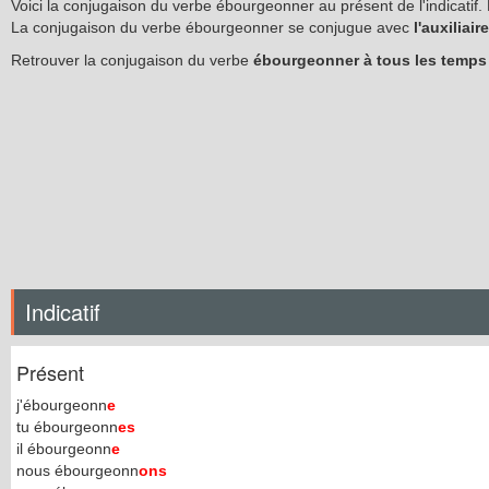
Voici la conjugaison du verbe ébourgeonner au présent de l'indicatif
La conjugaison du verbe ébourgeonner se conjugue avec
l'auxiliair
Retrouver la conjugaison du verbe
ébourgeonner à tous les temp
Indicatif
Présent
j'ébourgeonn
e
tu ébourgeonn
es
il ébourgeonn
e
nous ébourgeonn
ons