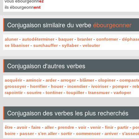
vous ébourgeonn
ez
ils ébourgeonn
ent
Conjugaison similaire du verbe
ébourgeonner
aluner
-
autodéterminer
-
baquer
-
branler
-
conformer
-
déphas
se libaniser
-
surchauffer
-
syllaber
-
velouter
Conjugaison d'autres verbes
acquérir
-
amincir
-
arder
-
arroger
-
blâmer
-
clopiner
-
compact
grossoyer
-
horrifier
-
houer
-
incendier
-
ivoiriser
-
pomper
-
re
rapointir
-
sourire
-
tontiner
-
toupiller
-
transmuer
-
varloper
Conjugaison des verbes les plus recherchés
être
-
avoir
-
faire
-
aller
-
prendre
-
voir
-
venir
-
finir
-
partir
-
po
boire
-
passer
-
s'en aller
-
sortir
-
commencer
-
arriver
-
s'asseoi