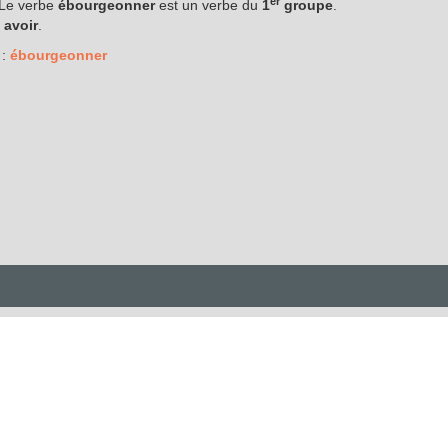
er
. Le verbe
ébourgeonner
est un verbe du
1
groupe
.
e avoir
.
s
:
ébourgeonner