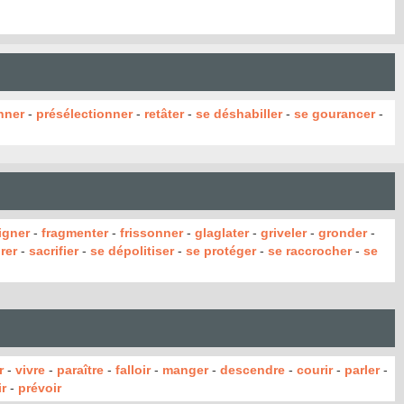
nner
-
présélectionner
-
retâter
-
se déshabiller
-
se gourancer
-
ligner
-
fragmenter
-
frissonner
-
glaglater
-
griveler
-
gronder
-
rer
-
sacrifier
-
se dépolitiser
-
se protéger
-
se raccrocher
-
se
r
-
vivre
-
paraître
-
falloir
-
manger
-
descendre
-
courir
-
parler
-
r
-
prévoir