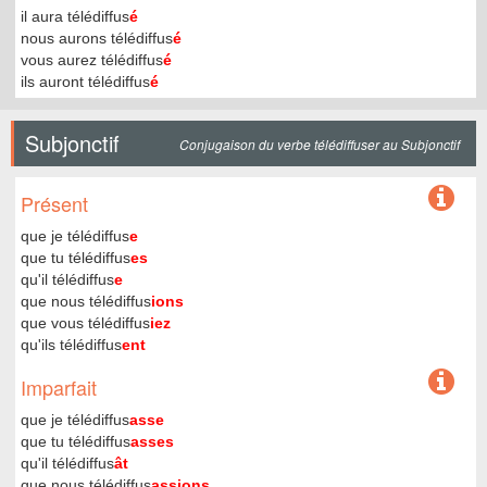
il aura télédiffus
é
nous aurons télédiffus
é
vous aurez télédiffus
é
ils auront télédiffus
é
Subjonctif
Conjugaison du verbe télédiffuser au Subjonctif
Présent
que je télédiffus
e
que tu télédiffus
es
qu'il télédiffus
e
que nous télédiffus
ions
que vous télédiffus
iez
qu'ils télédiffus
ent
Imparfait
que je télédiffus
asse
que tu télédiffus
asses
qu'il télédiffus
ât
que nous télédiffus
assions