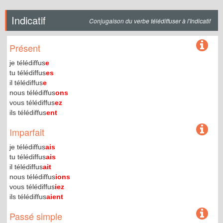
Indicatif
Conjugaison du verbe télédiffuser à l'Indicatif
Présent
je télédiffus
e
tu télédiffus
es
il télédiffus
e
nous télédiffus
ons
vous télédiffus
ez
ils télédiffus
ent
Imparfait
je télédiffus
ais
tu télédiffus
ais
il télédiffus
ait
nous télédiffus
ions
vous télédiffus
iez
ils télédiffus
aient
Passé simple