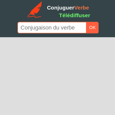
Conjuguer
Verbe
Télédiffuser
OK