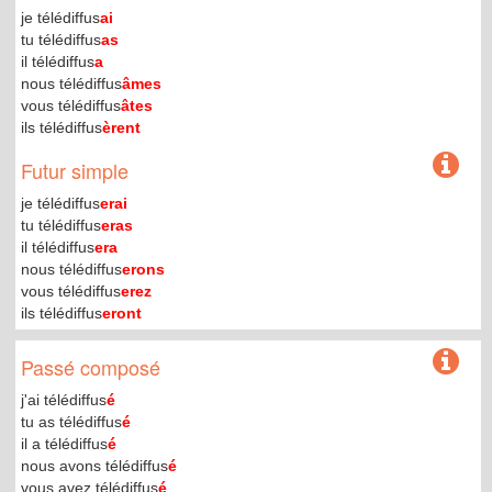
je télédiffus
ai
tu télédiffus
as
il télédiffus
a
nous télédiffus
âmes
vous télédiffus
âtes
ils télédiffus
èrent
Futur simple
je télédiffus
erai
tu télédiffus
eras
il télédiffus
era
nous télédiffus
erons
vous télédiffus
erez
ils télédiffus
eront
Passé composé
j'ai télédiffus
é
tu as télédiffus
é
il a télédiffus
é
nous avons télédiffus
é
vous avez télédiffus
é