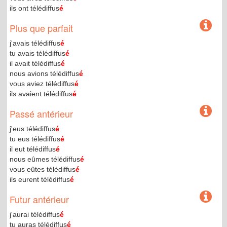
ils ont télédiffus
é
Plus que parfait
j'avais télédiffus
é
tu avais télédiffus
é
il avait télédiffus
é
nous avions télédiffus
é
vous aviez télédiffus
é
ils avaient télédiffus
é
Passé antérieur
j'eus télédiffus
é
tu eus télédiffus
é
il eut télédiffus
é
nous eûmes télédiffus
é
vous eûtes télédiffus
é
ils eurent télédiffus
é
Futur antérieur
j'aurai télédiffus
é
tu auras télédiffus
é