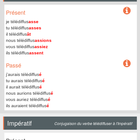
Présent
je télédiffus
asse
tu télédiffus
asses
il télédiffus
ât
nous télédiffus
assions
vous télédiffus
assiez
ils télédiffus
assent
Passé
j'aurais télédiffus
é
tu aurais télédiffus
é
il aurait télédiffus
é
nous aurions télédiffus
é
vous auriez télédiffus
é
ils auraient télédiffus
é
Impératif
Conjugaison du verbe télédiffuser à l'Impératif