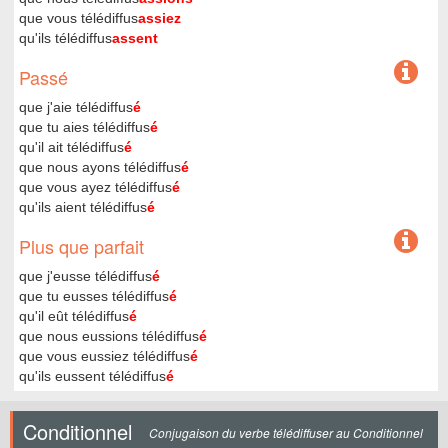
que vous télédiffus
assiez
qu'ils télédiffus
assent
Passé
que j'aie télédiffus
é
que tu aies télédiffus
é
qu'il ait télédiffus
é
que nous ayons télédiffus
é
que vous ayez télédiffus
é
qu'ils aient télédiffus
é
Plus que parfait
que j'eusse télédiffus
é
que tu eusses télédiffus
é
qu'il eût télédiffus
é
que nous eussions télédiffus
é
que vous eussiez télédiffus
é
qu'ils eussent télédiffus
é
Conditionnel
Conjugaison du verbe télédiffuser au Conditionnel