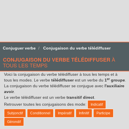
Conjuguer verbe
Conjugaison du verbe télédiffuser
À
CONJUGAISON DU VERBE TÉLÉDIFFUSER
TOUS LES TEMPS
Voici la conjugaison du verbe télédiffuser à tous les temps et à
er
tous les modes. Le verbe
télédiffuser
est un verbe du
1
groupe
.
La conjugaison du verbe télédiffuser se conjugue avec
l'auxiliaire
avoir
.
Le verbe télédiffuser est un verbe
transitif direct
.
Retrouver toutes les conjugaisons des mode:
Indicatif
Subjonctif
Conditionnel
Impératif
Infinitif
Participe
Gérondif