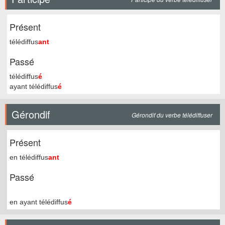
Présent
télédiffus
ant
Passé
télédiffus
é
ayant télédiffus
é
Gérondif
Gérondif du verbe télédiffuser
Présent
en télédiffus
ant
Passé
en ayant télédiffus
é