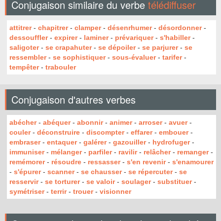
Conjugaison similaire du verbe
télédiffuser
attitrer
-
chapitrer
-
clamper
-
désenrhumer
-
désordonner
-
dessouffler
-
expirer
-
laminer
-
prévariquer
-
s'habiller
-
saligoter
-
se crapahuter
-
se dépoiler
-
se parjurer
-
se
ressembler
-
se sophistiquer
-
sous-évaluer
-
tarifer
-
tempêter
-
trabouler
Conjugaison d'autres verbes
abécher
-
abéquer
-
abonnir
-
animer
-
arroser
-
avuer
-
couler
-
déconstruire
-
discompter
-
effarer
-
embouer
-
embraser
-
entaquer
-
galérer
-
gazouiller
-
hydrofuger
-
immuniser
-
mélanger
-
parfiler
-
ravilir
-
relâcher
-
remanger
-
remémorer
-
résoudre
-
ressasser
-
s'en revenir
-
s'enamourer
-
s'épurer
-
scanner
-
se chausser
-
se répercuter
-
se
resservir
-
se torturer
-
se valoir
-
soulager
-
substituer
-
symétriser
-
terrir
-
trouer
-
visionner