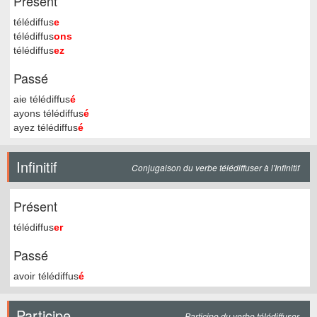
Présent
télédiffus
e
télédiffus
ons
télédiffus
ez
Passé
aie télédiffus
é
ayons télédiffus
é
ayez télédiffus
é
Infinitif
Conjugaison du verbe télédiffuser à l'Infinitif
Présent
télédiffus
er
Passé
avoir télédiffus
é
Participe
Participe du verbe télédiffuser