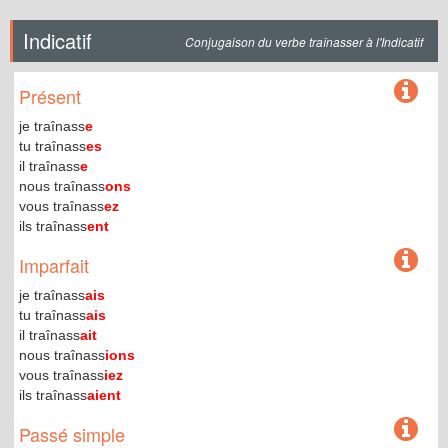
Indicatif
Conjugaison du verbe traînasser à l'Indicatif
Présent
je traînass
e
tu traînass
es
il traînass
e
nous traînass
ons
vous traînass
ez
ils traînass
ent
Imparfait
je traînass
ais
tu traînass
ais
il traînass
ait
nous traînass
ions
vous traînass
iez
ils traînass
aient
Passé simple