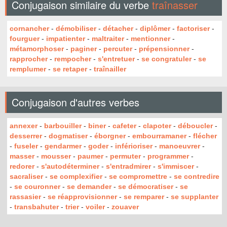
Conjugaison similaire du verbe
traînasser
cornancher
-
démobiliser
-
détacher
-
diplômer
-
factoriser
-
fourguer
-
impatienter
-
maltraiter
-
mentionner
-
métamorphoser
-
paginer
-
percuter
-
prépensionner
-
rapprocher
-
rempocher
-
s'entretuer
-
se congratuler
-
se
remplumer
-
se retaper
-
traînailler
Conjugaison d'autres verbes
annexer
-
barbouiller
-
biner
-
cafeter
-
clapoter
-
déboucler
-
desserrer
-
dogmatiser
-
éborgner
-
embourramaner
-
flécher
-
fuseler
-
gendarmer
-
goder
-
inférioriser
-
manoeuvrer
-
masser
-
mousser
-
paumer
-
permuter
-
programmer
-
redorer
-
s'autodéterminer
-
s'entradmirer
-
s'immiscer
-
sacraliser
-
se complexifier
-
se compromettre
-
se contredire
-
se couronner
-
se demander
-
se démocratiser
-
se
rassasier
-
se réapprovisionner
-
se remparer
-
se supplanter
-
transbahuter
-
trier
-
voiler
-
zouaver