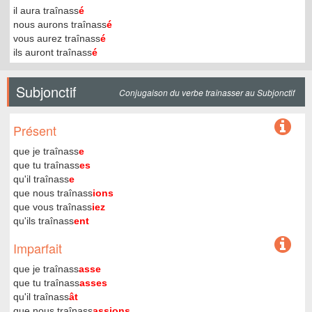
il aura traînass
é
nous aurons traînass
é
vous aurez traînass
é
ils auront traînass
é
Subjonctif
Conjugaison du verbe traînasser au Subjonctif
Présent
que je traînass
e
que tu traînass
es
qu'il traînass
e
que nous traînass
ions
que vous traînass
iez
qu'ils traînass
ent
Imparfait
que je traînass
asse
que tu traînass
asses
qu'il traînass
ât
que nous traînass
assions