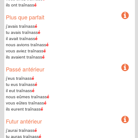
ils ont traînass
é
Plus que parfait
j'avais traînass
é
tu avais traînass
é
il avait traînass
é
nous avions traînass
é
vous aviez traînass
é
ils avaient traînass
é
Passé antérieur
j'eus traînass
é
tu eus traînass
é
il eut traînass
é
nous eûmes traînass
é
vous eûtes traînass
é
ils eurent traînass
é
Futur antérieur
j'aurai traînass
é
tu auras traînass
é