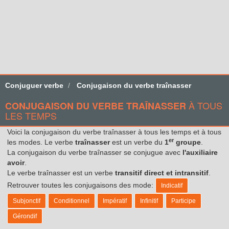
Conjuguer verbe
Conjugaison du verbe traînasser
À TOUS
CONJUGAISON DU VERBE TRAÎNASSER
LES TEMPS
Voici la conjugaison du verbe traînasser à tous les temps et à tous
er
les modes. Le verbe
traînasser
est un verbe du
1
groupe
.
La conjugaison du verbe traînasser se conjugue avec
l'auxiliaire
avoir
.
Le verbe traînasser est un verbe
transitif direct et intransitif
.
Retrouver toutes les conjugaisons des mode:
Indicatif
Subjonctif
Conditionnel
Impératif
Infinitif
Participe
Gérondif