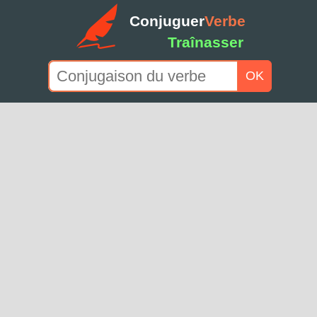
Conjuguer
Verbe
Traînasser
OK