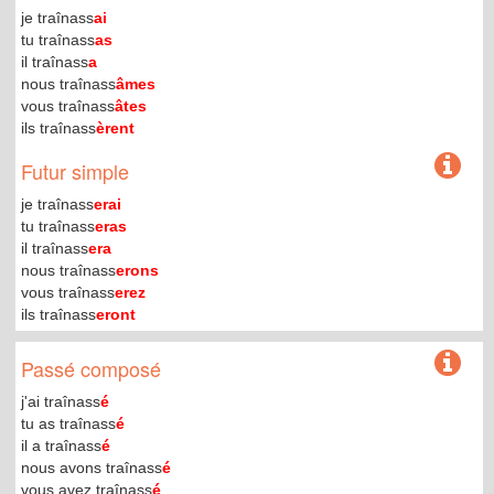
je traînass
ai
tu traînass
as
il traînass
a
nous traînass
âmes
vous traînass
âtes
ils traînass
èrent
Futur simple
je traînass
erai
tu traînass
eras
il traînass
era
nous traînass
erons
vous traînass
erez
ils traînass
eront
Passé composé
j'ai traînass
é
tu as traînass
é
il a traînass
é
nous avons traînass
é
vous avez traînass
é