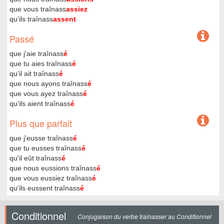
que vous traînass
assiez
qu'ils traînass
assent
Passé
que j'aie traînass
é
que tu aies traînass
é
qu'il ait traînass
é
que nous ayons traînass
é
que vous ayez traînass
é
qu'ils aient traînass
é
Plus que parfait
que j'eusse traînass
é
que tu eusses traînass
é
qu'il eût traînass
é
que nous eussions traînass
é
que vous eussiez traînass
é
qu'ils eussent traînass
é
Conditionnel
Conjugaison du verbe traînasser au Conditionnel