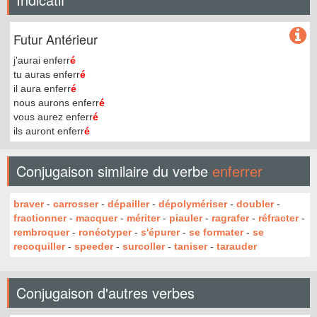
Futur Antérieur
j'aurai enferr
é
tu auras enferr
é
il aura enferr
é
nous aurons enferr
é
vous aurez enferr
é
ils auront enferr
é
Conjugaison similaire du verbe
enferrer
braver
-
carrosser
-
dépailler
-
dépolymériser
-
doubler
-
fractionner
-
macquer
-
mériter
-
piauler
-
ragrafer
-
réfracter
-
rembroquer
-
ronéotyper
-
s'épurer
-
se formater
-
se
recoquiller
-
speeder
-
surcoller
-
taniser
-
tarauder
Conjugaison d'autres verbes