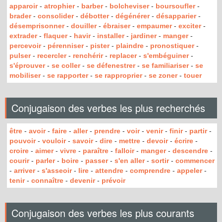
apparoir
-
atrophier
-
barber
-
bolcheviser
-
boursoufler
-
brader
-
consolider
-
débotter
-
dégénérer
-
désapparier
-
désemprisonner
-
douiller
-
ébraiser
-
empaumer
-
exciter
-
extrader
-
flaquer
-
havir
-
installer
-
jardiner
-
manger
-
percevoir
-
pérenniser
-
pister
-
plaindre
-
pronostiquer
-
pulser
-
recercler
-
renchérir
-
replacer
-
s'embéguiner
-
s'éprouver
-
se coller
-
se défenestrer
-
se familiariser
-
se
mobiliser
-
se rapporter
-
se rapproprier
-
se zoner
-
touer
Conjugaison des verbes les plus recherchés
être
-
avoir
-
faire
-
aller
-
prendre
-
voir
-
venir
-
finir
-
partir
-
pouvoir
-
vouloir
-
savoir
-
dire
-
mettre
-
devoir
-
écrire
-
croire
-
aimer
-
vivre
-
paraître
-
falloir
-
manger
-
descendre
-
courir
-
parler
-
boire
-
passer
-
s'en aller
-
sortir
-
commencer
-
arriver
-
s'asseoir
-
lire
-
attendre
-
comprendre
-
appeler
-
tenir
-
connaître
-
devenir
-
prévoir
Conjugaison des verbes les plus courants