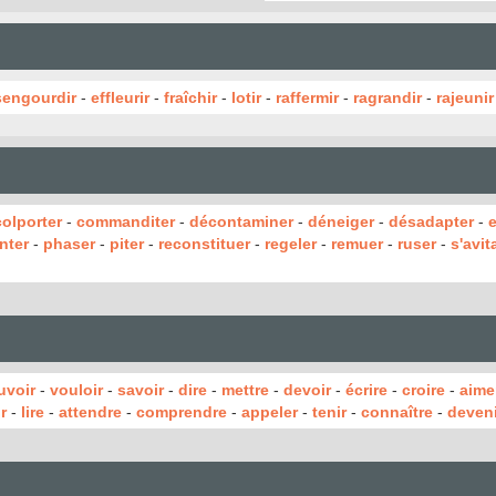
engourdir
-
effleurir
-
fraîchir
-
lotir
-
raffermir
-
ragrandir
-
rajeunir
colporter
-
commanditer
-
décontaminer
-
déneiger
-
désadapter
-
nter
-
phaser
-
piter
-
reconstituer
-
regeler
-
remuer
-
ruser
-
s'avita
uvoir
-
vouloir
-
savoir
-
dire
-
mettre
-
devoir
-
écrire
-
croire
-
aime
r
-
lire
-
attendre
-
comprendre
-
appeler
-
tenir
-
connaître
-
deveni