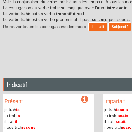
Voici la conjugaison du verbe trahir à tous les temps et à tous les m
La conjugaison du verbe trahir se conjugue avec
l'auxiliaire avoir
.
Le verbe trahir est un verbe
transitif direct
.
Le verbe trahir est un verbe pronominal. Il peut se conjuguer sous 
Retrouver toutes les conjugaisons des mode:
Indicatif
Subjonctif
Indicatif
Présent
Imparfait
je trah
is
je trah
issais
tu trah
is
tu trah
issais
il trah
it
il trah
issait
nous trah
issons
nous trah
issi