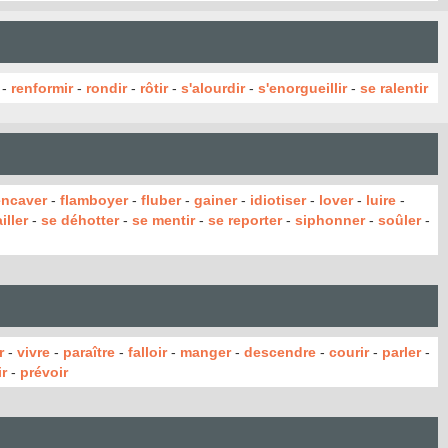
-
renformir
-
rondir
-
rôtir
-
s'alourdir
-
s'enorgueillir
-
se ralentir
encaver
-
flamboyer
-
fluber
-
gainer
-
idiotiser
-
lover
-
luire
-
iller
-
se déhotter
-
se mentir
-
se reporter
-
siphonner
-
soûler
-
r
-
vivre
-
paraître
-
falloir
-
manger
-
descendre
-
courir
-
parler
-
r
-
prévoir