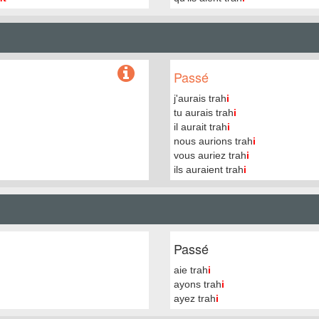
Passé
j'aurais trah
i
tu aurais trah
i
il aurait trah
i
nous aurions trah
i
vous auriez trah
i
ils auraient trah
i
Passé
aie trah
i
ayons trah
i
ayez trah
i