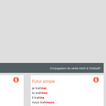
Conjugaison du verbe trahir à l'Indicatif
Futur simple
je trah
irai
tu trah
iras
il trah
ira
nous trah
irons