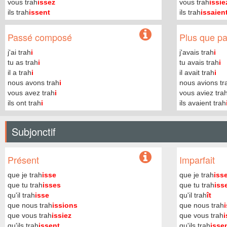
vous trah
issez
vous trah
issie
ils trah
issent
ils trah
issaien
Passé composé
Plus que par
j'ai trah
i
j'avais trah
i
tu as trah
i
tu avais trah
i
il a trah
i
il avait trah
i
nous avons trah
i
nous avions tr
vous avez trah
i
vous aviez tra
ils ont trah
i
ils avaient trah
Subjonctif
Présent
Imparfait
que je trah
isse
que je trah
iss
que tu trah
isses
que tu trah
iss
qu'il trah
isse
qu'il trah
ît
que nous trah
issions
que nous trah
que vous trah
issiez
que vous trah
i
qu'ils trah
issent
qu'ils trah
isse