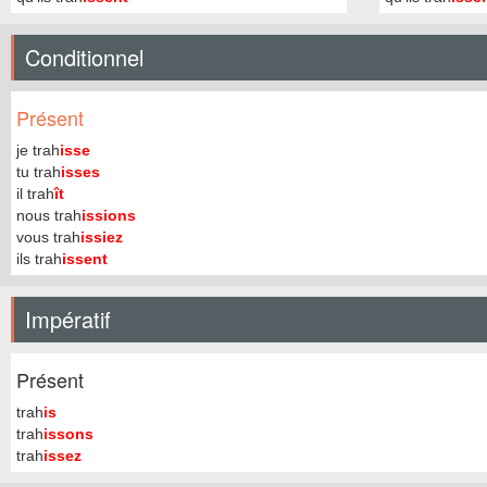
Conditionnel
Présent
je trah
isse
tu trah
isses
il trah
ît
nous trah
issions
vous trah
issiez
ils trah
issent
Impératif
Présent
trah
is
trah
issons
trah
issez