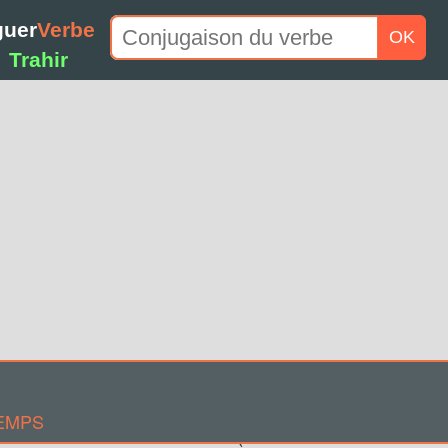
guer
Verbe
OK
Trahir
EMPS