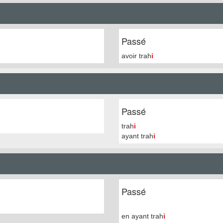
Passé
avoir trah
i
Passé
trah
i
ayant trah
i
Passé
en ayant trah
i