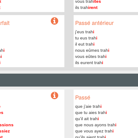
z
vous trah
îtes
t
ils trah
irent
fait
Passé antérieur
j'eus trah
i
tu eus trah
i
il eut trah
i
ah
i
nous eûmes trah
i
h
i
vous eûtes trah
i
i
ils eurent trah
i
Passé
e
que j'aie trah
i
es
que tu aies trah
i
qu'il ait trah
i
issions
que nous ayons trah
i
ssiez
que vous ayez trah
i
nt
qu'ils aient trah
i