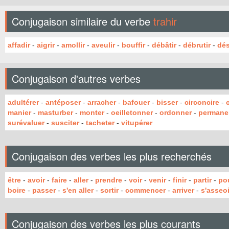
Conjugaison similaire du verbe
trahir
affadir
-
aigrir
-
amollir
-
aveulir
-
bouffir
-
débâtir
-
débrutir
-
dés
Conjugaison d'autres verbes
adultérer
-
antéposer
-
arracher
-
bafouer
-
bisser
-
circoncire
-
manier
-
masturber
-
monter
-
oeilletonner
-
ordonner
-
permane
surévaluer
-
susciter
-
tacheter
-
vitupérer
Conjugaison des verbes les plus recherchés
être
-
avoir
-
faire
-
aller
-
prendre
-
voir
-
venir
-
finir
-
partir
-
po
boire
-
passer
-
s'en aller
-
sortir
-
commencer
-
arriver
-
s'asseoi
Conjugaison des verbes les plus courants