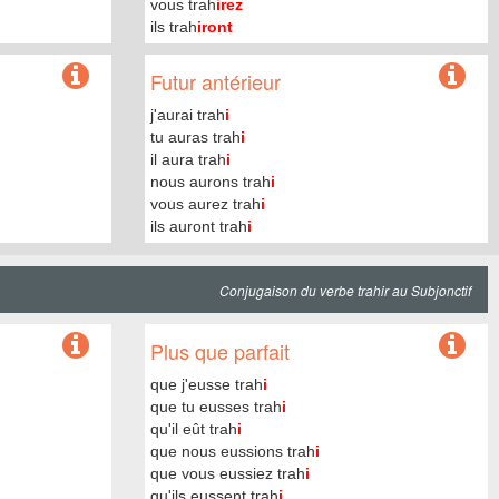
vous trah
irez
ils trah
iront
Futur antérieur
j'aurai trah
i
tu auras trah
i
il aura trah
i
nous aurons trah
i
vous aurez trah
i
ils auront trah
i
Conjugaison du verbe trahir au Subjonctif
Plus que parfait
que j'eusse trah
i
que tu eusses trah
i
qu'il eût trah
i
que nous eussions trah
i
que vous eussiez trah
i
qu'ils eussent trah
i