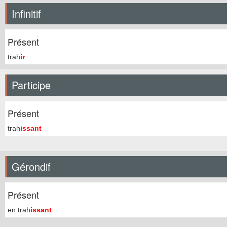
Infinitif
Présent
trah
ir
Participe
Présent
trah
issant
Gérondif
Présent
en trah
issant