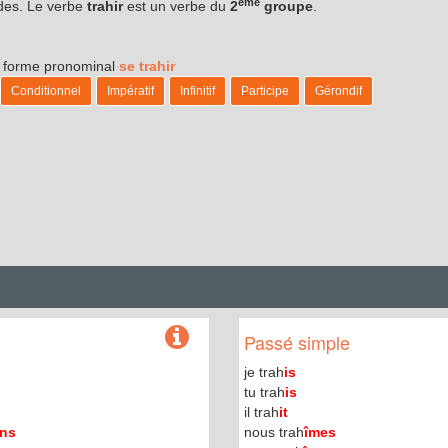
ème
odes. Le verbe
trahir
est un verbe du
2
groupe
.
sa forme pronominal
se trahir
Conditionnel
Impératif
Infinitif
Participe
Gérondif
Passé simple
je trah
is
tu trah
is
il trah
it
ons
nous trah
îmes