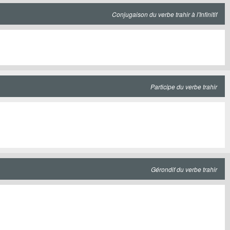
Conjugaison du verbe trahir à l'Infinitif
Participe du verbe trahir
Gérondif du verbe trahir