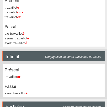
Présent
travaillot
e
travaillot
ons
travaillot
ez
Passé
aie travaillot
é
ayons travaillot
é
ayez travaillot
é
Infinitif
Conjugaison du verbe travailloter à l'Infinitif
Présent
travaillot
er
Passé
avoir travaillot
é
Participe
Participe du verbe travailloter