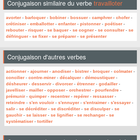
Conjugaison similaire du verbe
travailloter
avorter
-
barloquer
-
bobiner
-
bossuer
-
camphrer
-
chofer
-
crétiniser
-
emballotter
-
enfanter
-
pistonner
-
poétiser
-
rebouter
-
risquer
-
se baquer
-
se cogner
-
se consulter
-
se
défringuer
-
se fixer
-
se préparer
-
se présenter
Conjugaison d'autres verbes
actionner
-
ajourner
-
anodiser
-
bistrer
-
broquer
-
colmater
-
concilier
-
contre-miner
-
décalquer
-
démoustiquer
-
désheurer
-
desservir
-
divorcer
-
étrenner
-
godailler
-
javelliser
-
mailler
-
opposer
-
orchestrer
-
pourfendre
-
prémunir
-
quimper
-
recentrer
-
repérer
-
ressasser
-
reteindre
-
s'en vouloir
-
s'ennuyer
-
s'entraimer
-
s'essayer
-
salir
-
se décréditer
-
se discréditer
-
se disculper
-
se
gauchir
-
se laisser
-
se lignifier
-
se rechanger
-
se
systématiser
-
tortiller