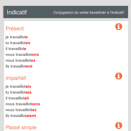
Indicatif
Conjugaison du verbe travailloter à l'Indicatif
Présent
je travaillot
e
tu travaillot
es
il travaillot
e
nous travaillot
ons
vous travaillot
ez
ils travaillot
ent
Imparfait
je travaillot
ais
tu travaillot
ais
il travaillot
ait
nous travaillot
ions
vous travaillot
iez
ils travaillot
aient
Passé simple