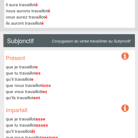
il aura travaillot
é
nous aurons travaillot
é
vous aurez travaillot
é
ils auront travaillot
é
Subjonctif
Conjugaison du verbe travailloter au Subjonctif
Présent
que je travaillot
e
que tu travaillot
es
qu'il travaillot
e
que nous travaillot
ions
que vous travaillot
iez
qu'ils travaillot
ent
Imparfait
que je travaillot
asse
que tu travaillot
asses
qu'il travaillot
ât
que nous travaillot
assions