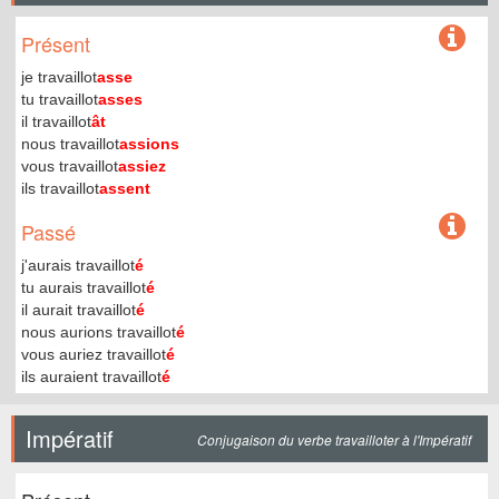
Présent
je travaillot
asse
tu travaillot
asses
il travaillot
ât
nous travaillot
assions
vous travaillot
assiez
ils travaillot
assent
Passé
j'aurais travaillot
é
tu aurais travaillot
é
il aurait travaillot
é
nous aurions travaillot
é
vous auriez travaillot
é
ils auraient travaillot
é
Impératif
Conjugaison du verbe travailloter à l'Impératif