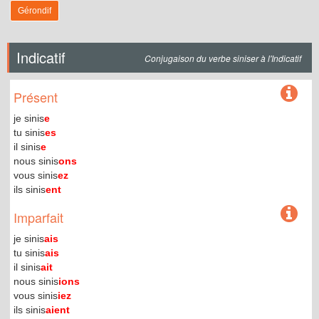
Gérondif
Indicatif
Conjugaison du verbe siniser à l'Indicatif
Présent
je sinis
e
tu sinis
es
il sinis
e
nous sinis
ons
vous sinis
ez
ils sinis
ent
Imparfait
je sinis
ais
tu sinis
ais
il sinis
ait
nous sinis
ions
vous sinis
iez
ils sinis
aient