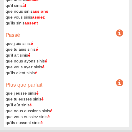
qu'il sinis
ât
que nous sinis
assions
que vous sinis
assiez
qu'ils sinis
assent
Passé
que j'aie sinis
é
que tu aies sinis
é
qu'il ait sinis
é
que nous ayons sinis
é
que vous ayez sinis
é
qu'ils aient sinis
é
Plus que parfait
que j'eusse sinis
é
que tu eusses sinis
é
qu'il eût sinis
é
que nous eussions sinis
é
que vous eussiez sinis
é
qu'ils eussent sinis
é