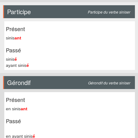
Participe
Participe du verbe siniser
Présent
sinis
ant
Passé
sinis
é
ayant sinis
é
Gérondif
Gérondif du verbe siniser
Présent
en sinis
ant
Passé
en ayant sinis
é