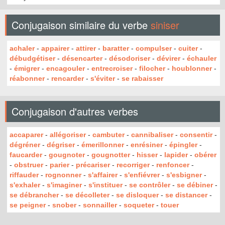
Conjugaison similaire du verbe
siniser
achaler
-
appairer
-
attirer
-
baratter
-
compulser
-
cuiter
-
débudgétiser
-
désencarter
-
désodoriser
-
dévirer
-
échauler
-
émigrer
-
encagouler
-
entrecroiser
-
filocher
-
houblonner
-
réabonner
-
rencarder
-
s'éviter
-
se rabaisser
Conjugaison d'autres verbes
accaparer
-
allégoriser
-
cambuter
-
cannibaliser
-
consentir
-
dégréner
-
dégriser
-
émerillonner
-
enrésiner
-
épingler
-
faucarder
-
gougnoter
-
gougnotter
-
hisser
-
lapider
-
obérer
-
obstruer
-
parier
-
précariser
-
recorriger
-
renfoncer
-
riffauder
-
rognonner
-
s'affairer
-
s'enfiévrer
-
s'esbigner
-
s'exhaler
-
s'imaginer
-
s'instituer
-
se contrôler
-
se débiner
-
se débrancher
-
se décolleter
-
se disloquer
-
se distancer
-
se peigner
-
snober
-
sonnailler
-
soqueter
-
touer