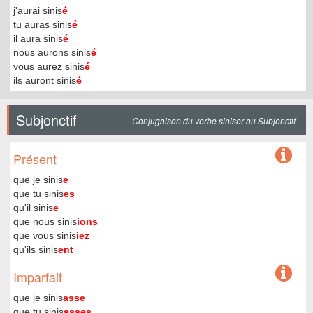
j'aurai sinis
é
tu auras sinis
é
il aura sinis
é
nous aurons sinis
é
vous aurez sinis
é
ils auront sinis
é
Subjonctif
Conjugaison du verbe siniser au Subjonctif
Présent
que je sinis
e
que tu sinis
es
qu'il sinis
e
que nous sinis
ions
que vous sinis
iez
qu'ils sinis
ent
Imparfait
que je sinis
asse
que tu sinis
asses