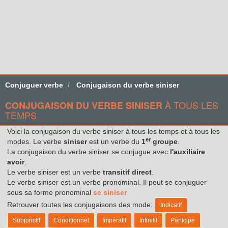
Conjuguer verbe
Conjugaison du verbe siniser
À TOUS LES
CONJUGAISON DU VERBE SINISER
TEMPS
Voici la conjugaison du verbe siniser à tous les temps et à tous les
er
modes. Le verbe
siniser
est un verbe du
1
groupe
.
La conjugaison du verbe siniser se conjugue avec
l'auxiliaire
avoir
.
Le verbe siniser est un verbe
transitif direct
.
Le verbe siniser est un verbe pronominal. Il peut se conjuguer
sous sa forme pronominal
se siniser
Retrouver toutes les conjugaisons des mode:
Indicatif
Subjonctif
Conditionnel
Impératif
Infinitif
Participe