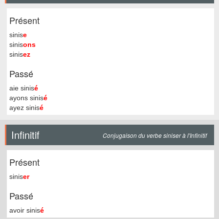
Présent
sinis
e
sinis
ons
sinis
ez
Passé
aie sinis
é
ayons sinis
é
ayez sinis
é
Infinitif
Conjugaison du verbe siniser à l'Infinitif
Présent
sinis
er
Passé
avoir sinis
é