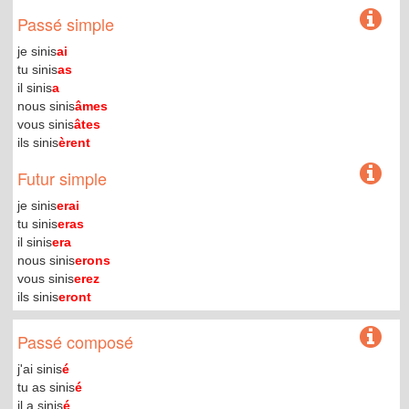
Passé simple
je sinis
ai
tu sinis
as
il sinis
a
nous sinis
âmes
vous sinis
âtes
ils sinis
èrent
Futur simple
je sinis
erai
tu sinis
eras
il sinis
era
nous sinis
erons
vous sinis
erez
ils sinis
eront
Passé composé
j'ai sinis
é
tu as sinis
é
il a sinis
é