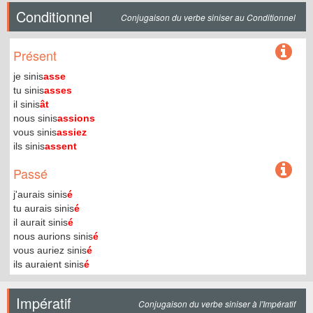
Conditionnel
Conjugaison du verbe siniser au Conditionnel
Présent
je sinis
asse
tu sinis
asses
il sinis
ât
nous sinis
assions
vous sinis
assiez
ils sinis
assent
Passé
j'aurais sinis
é
tu aurais sinis
é
il aurait sinis
é
nous aurions sinis
é
vous auriez sinis
é
ils auraient sinis
é
Impératif
Conjugaison du verbe siniser à l'Impératif