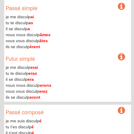
Passé simple
je me disculp
ai
tu te disculp
as
il se disculp
a
nous nous disculp
âmes
vous vous disculp
âtes
ils se disculp
èrent
Futur simple
je me disculp
erai
tu te disculp
eras
il se disculp
era
nous nous disculp
erons
vous vous disculp
erez
ils se disculp
eront
Passé composé
je me suis disculp
é
tu t'es disculp
é
il s'est disculp
é