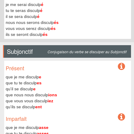
je me serai disculp
é
tu te seras disculp
é
il se sera disculp
é
nous nous serons disculp
és
vous vous serez disculp
és
ils se seront disculp
és
Subjonctif
Conjugaison du verbe se disculper au Subjonctif
Présent
que je me disculp
e
que tu te disculp
es
qu'il se disculp
e
que nous nous disculp
ions
que vous vous disculp
iez
qu'ils se disculp
ent
Imparfait
que je me disculp
asse
que tu te disculp
asses