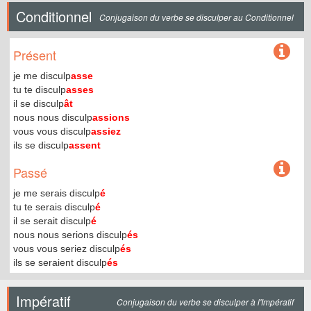
Conditionnel
Conjugaison du verbe se disculper au Conditionnel
Présent
je me disculp
asse
tu te disculp
asses
il se disculp
ât
nous nous disculp
assions
vous vous disculp
assiez
ils se disculp
assent
Passé
je me serais disculp
é
tu te serais disculp
é
il se serait disculp
é
nous nous serions disculp
és
vous vous seriez disculp
és
ils se seraient disculp
és
Impératif
Conjugaison du verbe se disculper à l'Impératif