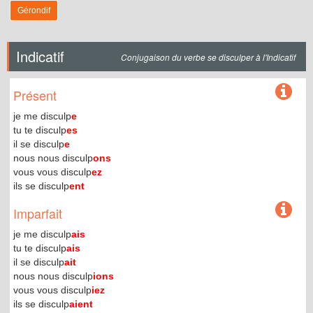
Gérondif
Indicatif
Conjugaison du verbe se disculper à l'Indicatif
Présent
je me disculp
e
tu te disculp
es
il se disculp
e
nous nous disculp
ons
vous vous disculp
ez
ils se disculp
ent
Imparfait
je me disculp
ais
tu te disculp
ais
il se disculp
ait
nous nous disculp
ions
vous vous disculp
iez
ils se disculp
aient