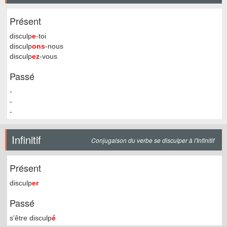
Présent
disculp
e
-toi
disculp
ons
-nous
disculp
ez
-vous
Passé
-
-
-
Infinitif
Conjugaison du verbe se disculper à l'Infinitif
Présent
disculp
er
Passé
s'être disculp
é