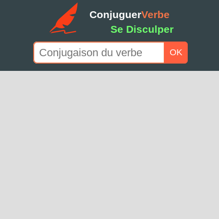
Conjuguer
Verbe
Se Disculper
OK