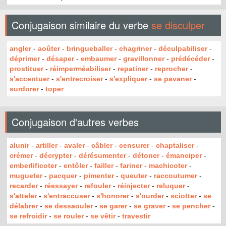
Conjugaison similaire du verbe
se disculper
angler
-
aoûter
-
bringueballer
-
chagriner
-
déculpabiliser
-
déprimer
-
désaper
-
embaumer
-
gravillonner
-
prédécéder
-
prostituer
-
réimperméabiliser
-
repatiner
-
reprocher
-
s'accentuer
-
s'entrecroiser
-
s'expliquer
-
se pavaner
-
surdorer
-
toper
Conjugaison d'autres verbes
alunir
-
artiller
-
avaler
-
câbler
-
censurer
-
chaptaliser
-
crémer
-
décrypter
-
dérésumenter
-
détoner
-
émanciper
-
emberlificoter
-
entôler
-
failler
-
fariner
-
machicoter
-
mugueter
-
pacquer
-
pimenter
-
queuter
-
raccoutumer
-
recarder
-
réessayer
-
refouler
-
réinjecter
-
reluquer
-
s'atteler
-
s'entraccuser
-
s'honorer
-
s'ourder
-
sciotter
-
se
délabrer
-
se dessaouler
-
se garer
-
se graver
-
se pencher
-
se refroidir
-
se rouler
-
se vêtir
-
travestir