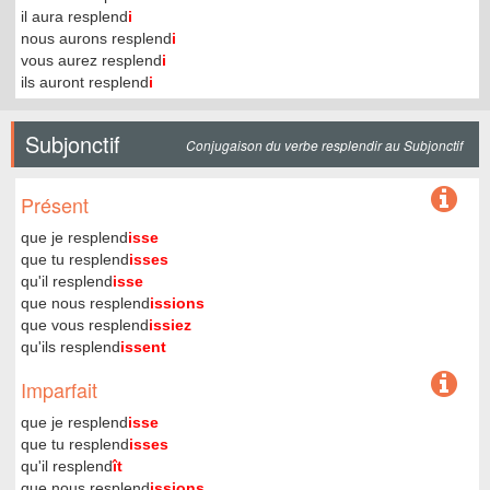
il aura resplend
i
nous aurons resplend
i
vous aurez resplend
i
ils auront resplend
i
Subjonctif
Conjugaison du verbe resplendir au Subjonctif
Présent
que je resplend
isse
que tu resplend
isses
qu'il resplend
isse
que nous resplend
issions
que vous resplend
issiez
qu'ils resplend
issent
Imparfait
que je resplend
isse
que tu resplend
isses
qu'il resplend
ît
que nous resplend
issions