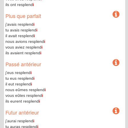
ils ont resplend
i
Plus que parfait
j'avais resplend
i
tu avais resplend
i
il avait resplend
i
nous avions resplend
i
vous aviez resplend
i
ils avaient resplend
i
Passé antérieur
j'eus resplend
i
tu eus resplend
i
il eut resplend
i
nous eûmes resplend
i
vous eûtes resplend
i
ils eurent resplend
i
Futur antérieur
j'aurai resplend
i
tu auras resplend
i