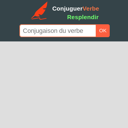
Conjuguer
Verbe
Resplendir
OK