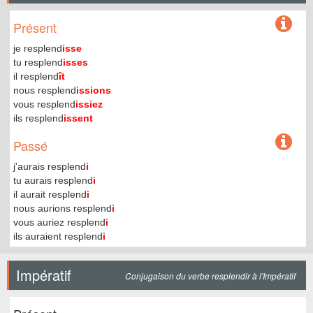
Présent
je resplend
isse
tu resplend
isses
il resplend
ît
nous resplend
issions
vous resplend
issiez
ils resplend
issent
Passé
j'aurais resplend
i
tu aurais resplend
i
il aurait resplend
i
nous aurions resplend
i
vous auriez resplend
i
ils auraient resplend
i
Impératif
Conjugaison du verbe resplendir à l'Impératif