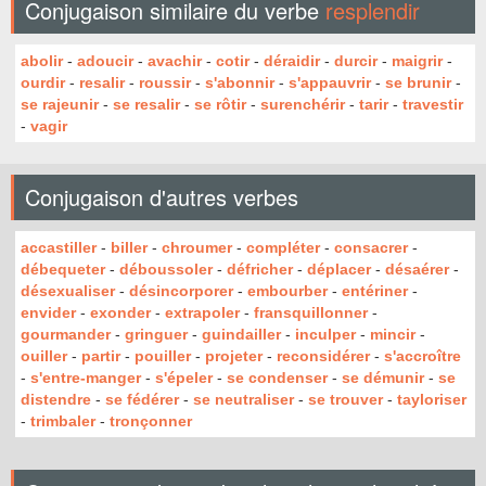
Conjugaison similaire du verbe
resplendir
abolir
-
adoucir
-
avachir
-
cotir
-
déraidir
-
durcir
-
maigrir
-
ourdir
-
resalir
-
roussir
-
s'abonnir
-
s'appauvrir
-
se brunir
-
se rajeunir
-
se resalir
-
se rôtir
-
surenchérir
-
tarir
-
travestir
-
vagir
Conjugaison d'autres verbes
accastiller
-
biller
-
chroumer
-
compléter
-
consacrer
-
débequeter
-
déboussoler
-
défricher
-
déplacer
-
désaérer
-
désexualiser
-
désincorporer
-
embourber
-
entériner
-
envider
-
exonder
-
extrapoler
-
fransquillonner
-
gourmander
-
gringuer
-
guindailler
-
inculper
-
mincir
-
ouiller
-
partir
-
pouiller
-
projeter
-
reconsidérer
-
s'accroître
-
s'entre-manger
-
s'épeler
-
se condenser
-
se démunir
-
se
distendre
-
se fédérer
-
se neutraliser
-
se trouver
-
tayloriser
-
trimbaler
-
tronçonner