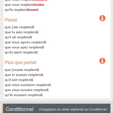
que vous resplend
issiez
qu'ils resplend
issent
Passé
que j'aie resplend
i
que tu aies resplend
i
qu'il ait resplend
i
que nous ayons resplend
i
que vous ayez resplend
i
qu'ils aient resplend
i
Plus que parfait
que j'eusse resplend
i
que tu eusses resplend
i
qu'il eût resplend
i
que nous eussions resplend
i
que vous eussiez resplend
i
qu'ils eussent resplend
i
Conditionnel
Conjugaison du verbe resplendir au Conditionnel