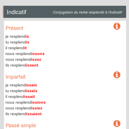
Indicatif
Conjugaison du verbe resplendir à l'Indicatif
Présent
je resplend
is
tu resplend
is
il resplend
it
nous resplend
issons
vous resplend
issez
ils resplend
issent
Imparfait
je resplend
issais
tu resplend
issais
il resplend
issait
nous resplend
issions
vous resplend
issiez
ils resplend
issaient
Passé simple