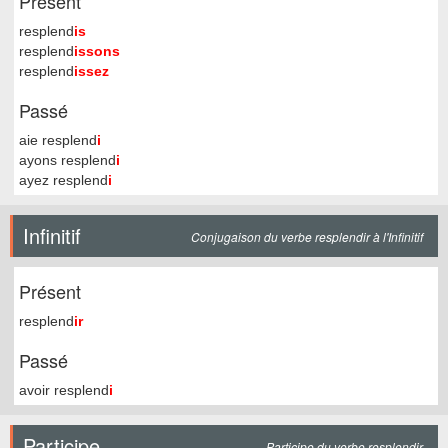
Présent
resplend
is
resplend
issons
resplend
issez
Passé
aie resplend
i
ayons resplend
i
ayez resplend
i
Infinitif
Conjugaison du verbe resplendir à l'Infinitif
Présent
resplend
ir
Passé
avoir resplend
i
Participe
Participe du verbe resplendir