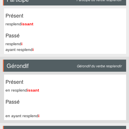
Présent
resplend
issant
Passé
resplend
i
ayant resplend
i
Gérondif
Gérondif du verbe resplendir
Présent
en resplend
issant
Passé
en ayant resplend
i