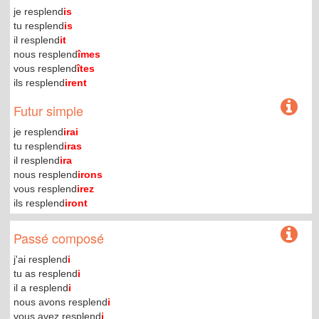
je resplend
is
tu resplend
is
il resplend
it
nous resplend
îmes
vous resplend
îtes
ils resplend
irent
Futur simple
je resplend
irai
tu resplend
iras
il resplend
ira
nous resplend
irons
vous resplend
irez
ils resplend
iront
Passé composé
j'ai resplend
i
tu as resplend
i
il a resplend
i
nous avons resplend
i
vous avez resplend
i