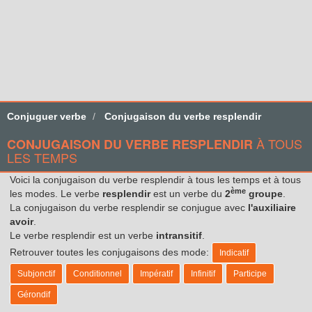
Conjuguer verbe
Conjugaison du verbe resplendir
À TOUS
CONJUGAISON DU VERBE RESPLENDIR
LES TEMPS
Voici la conjugaison du verbe resplendir à tous les temps et à tous
ème
les modes. Le verbe
resplendir
est un verbe du
2
groupe
.
La conjugaison du verbe resplendir se conjugue avec
l'auxiliaire
avoir
.
Le verbe resplendir est un verbe
intransitif
.
Retrouver toutes les conjugaisons des mode:
Indicatif
Subjonctif
Conditionnel
Impératif
Infinitif
Participe
Gérondif