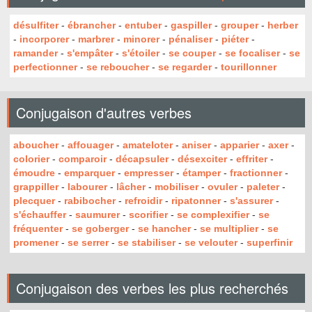
désulfiter
-
ébrancher
-
entuber
-
gaspiller
-
grouper
-
herber
-
incorporer
-
marbrer
-
minorer
-
pénaliser
-
piéter
-
ramander
-
s'empâter
-
s'étoiler
-
se couper
-
se focaliser
-
se
perfectionner
-
se reboucher
-
se regarder
-
tourillonner
Conjugaison d'autres verbes
aboucher
-
affouager
-
amateloter
-
aniser
-
apparier
-
axer
-
colorier
-
comparoir
-
décapsuler
-
désexciter
-
effriter
-
émoudre
-
emparquer
-
empresser
-
étamper
-
fractionner
-
grappiller
-
labourer
-
lâcher
-
mobiliser
-
ovuler
-
paleter
-
plecquer
-
rabibocher
-
refroidir
-
ripatonner
-
s'assurer
-
s'échauffer
-
saumurer
-
scorifier
-
se complexifier
-
se
fréquenter
-
se goberger
-
se hancher
-
se multiplier
-
se
promener
-
se serrer
-
se stabiliser
-
se velouter
-
superfinir
Conjugaison des verbes les plus recherchés