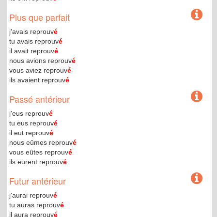
Plus que parfait
j'avais reprouv
é
tu avais reprouv
é
il avait reprouv
é
nous avions reprouv
é
vous aviez reprouv
é
ils avaient reprouv
é
Passé antérieur
j'eus reprouv
é
tu eus reprouv
é
il eut reprouv
é
nous eûmes reprouv
é
vous eûtes reprouv
é
ils eurent reprouv
é
Futur antérieur
j'aurai reprouv
é
tu auras reprouv
é
il aura reprouv
é