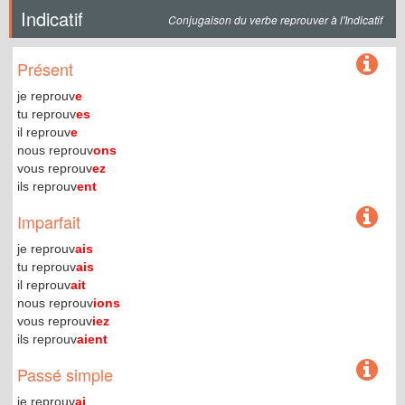
Indicatif
Conjugaison du verbe reprouver à l'Indicatif
Présent
je reprouv
e
tu reprouv
es
il reprouv
e
nous reprouv
ons
vous reprouv
ez
ils reprouv
ent
Imparfait
je reprouv
ais
tu reprouv
ais
il reprouv
ait
nous reprouv
ions
vous reprouv
iez
ils reprouv
aient
Passé simple
je reprouv
ai