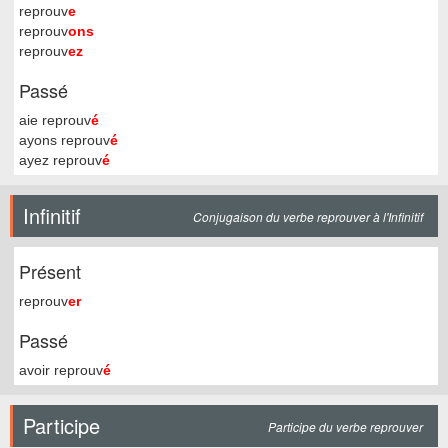
reprouv
e
reprouv
ons
reprouv
ez
Passé
aie reprouv
é
ayons reprouv
é
ayez reprouv
é
Infinitif
Conjugaison du verbe reprouver à l'Infinitif
Présent
reprouv
er
Passé
avoir reprouv
é
Participe
Participe du verbe reprouver