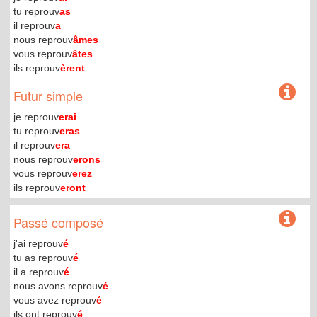
tu reprouv
as
il reprouv
a
nous reprouv
âmes
vous reprouv
âtes
ils reprouv
èrent
Futur simple
je reprouv
erai
tu reprouv
eras
il reprouv
era
nous reprouv
erons
vous reprouv
erez
ils reprouv
eront
Passé composé
j'ai reprouv
é
tu as reprouv
é
il a reprouv
é
nous avons reprouv
é
vous avez reprouv
é
ils ont reprouv
é