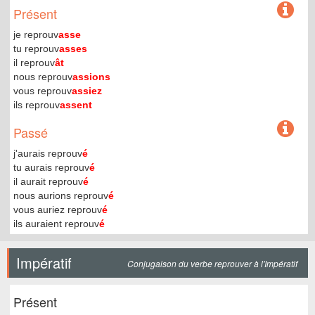
Présent
je reprouv
asse
tu reprouv
asses
il reprouv
ât
nous reprouv
assions
vous reprouv
assiez
ils reprouv
assent
Passé
j'aurais reprouv
é
tu aurais reprouv
é
il aurait reprouv
é
nous aurions reprouv
é
vous auriez reprouv
é
ils auraient reprouv
é
Impératif
Conjugaison du verbe reprouver à l'Impératif
Présent