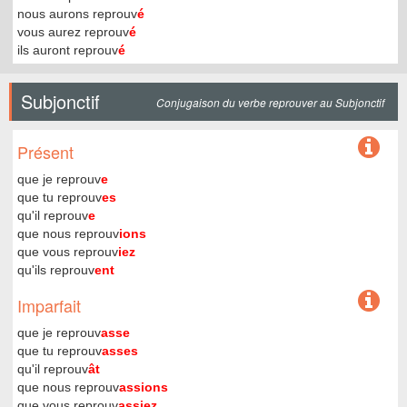
nous aurons reprouv
é
vous aurez reprouv
é
ils auront reprouv
é
Subjonctif
Conjugaison du verbe reprouver au Subjonctif
Présent
que je reprouv
e
que tu reprouv
es
qu'il reprouv
e
que nous reprouv
ions
que vous reprouv
iez
qu'ils reprouv
ent
Imparfait
que je reprouv
asse
que tu reprouv
asses
qu'il reprouv
ât
que nous reprouv
assions
que vous reprouv
assiez