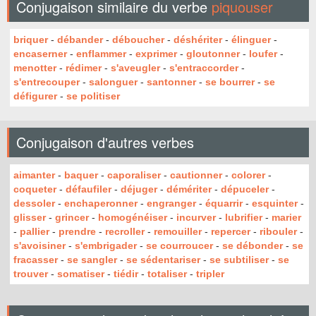
Conjugaison similaire du verbe
piquouser
briquer
-
débander
-
déboucher
-
déshériter
-
élinguer
-
encaserner
-
enflammer
-
exprimer
-
gloutonner
-
loufer
-
menotter
-
rédimer
-
s'aveugler
-
s'entraccorder
-
s'entrecouper
-
salonguer
-
santonner
-
se bourrer
-
se
défigurer
-
se politiser
Conjugaison d'autres verbes
aimanter
-
baquer
-
caporaliser
-
cautionner
-
colorer
-
coqueter
-
défaufiler
-
déjuger
-
démériter
-
dépuceler
-
dessoler
-
enchaperonner
-
engranger
-
équarrir
-
esquinter
-
glisser
-
grincer
-
homogénéiser
-
incurver
-
lubrifier
-
marier
-
pallier
-
prendre
-
recroller
-
remouiller
-
repercer
-
ribouler
-
s'avoisiner
-
s'embrigader
-
se courroucer
-
se débonder
-
se
fracasser
-
se sangler
-
se sédentariser
-
se subtiliser
-
se
trouver
-
somatiser
-
tiédir
-
totaliser
-
tripler