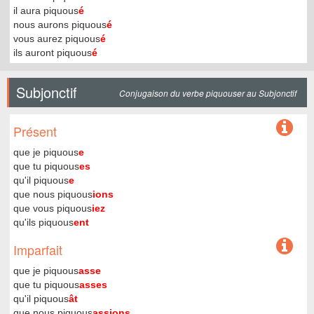
il aura piquous
é
nous aurons piquous
é
vous aurez piquous
é
ils auront piquous
é
Subjonctif
Conjugaison du verbe piquouser au Subjonctif
Présent
que je piquous
e
que tu piquous
es
qu'il piquous
e
que nous piquous
ions
que vous piquous
iez
qu'ils piquous
ent
Imparfait
que je piquous
asse
que tu piquous
asses
qu'il piquous
ât
que nous piquous
assions