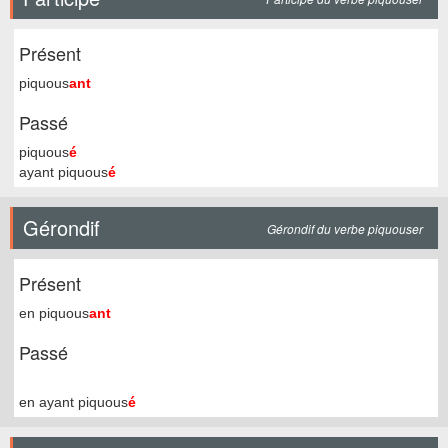
Présent
piquous
ant
Passé
piquous
é
ayant piquous
é
Gérondif
Gérondif du verbe piquouser
Présent
en piquous
ant
Passé
en ayant piquous
é