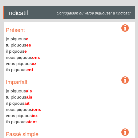
Indicatif
Conjugaison du verbe piquouser à l'Indicatif
Présent
je piquous
e
tu piquous
es
il piquous
e
nous piquous
ons
vous piquous
ez
ils piquous
ent
Imparfait
je piquous
ais
tu piquous
ais
il piquous
ait
nous piquous
ions
vous piquous
iez
ils piquous
aient
Passé simple