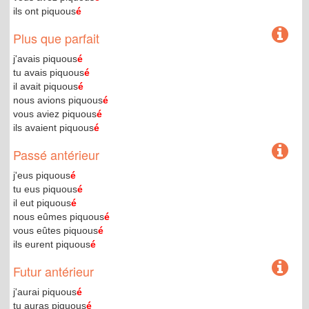
ils ont piquous
é
Plus que parfait
j'avais piquous
é
tu avais piquous
é
il avait piquous
é
nous avions piquous
é
vous aviez piquous
é
ils avaient piquous
é
Passé antérieur
j'eus piquous
é
tu eus piquous
é
il eut piquous
é
nous eûmes piquous
é
vous eûtes piquous
é
ils eurent piquous
é
Futur antérieur
j'aurai piquous
é
tu auras piquous
é