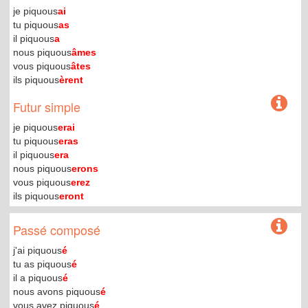
je piquous
ai
tu piquous
as
il piquous
a
nous piquous
âmes
vous piquous
âtes
ils piquous
èrent
Futur simple
je piquous
erai
tu piquous
eras
il piquous
era
nous piquous
erons
vous piquous
erez
ils piquous
eront
Passé composé
j'ai piquous
é
tu as piquous
é
il a piquous
é
nous avons piquous
é
vous avez piquous
é