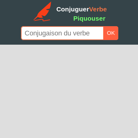
Conjuguer
Verbe
Piquouser
OK