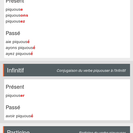
Présent
piquous
e
piquous
ons
piquous
ez
Passé
aie piquous
é
ayons piquous
é
ayez piquous
é
Infinitif
Conjugaison du verbe piquouser à l'Infinitif
Présent
piquous
er
Passé
avoir piquous
é
Participe
Participe du verbe piquouser