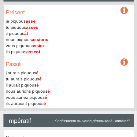
Présent
je piquous
asse
tu piquous
asses
il piquous
ât
nous piquous
assions
vous piquous
assiez
ils piquous
assent
Passé
j'aurais piquous
é
tu aurais piquous
é
il aurait piquous
é
nous aurions piquous
é
vous auriez piquous
é
ils auraient piquous
é
Impératif
Conjugaison du verbe piquouser à l'Impératif