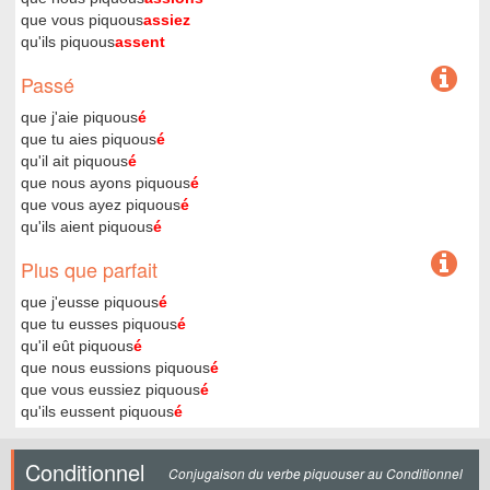
que vous piquous
assiez
qu'ils piquous
assent
Passé
que j'aie piquous
é
que tu aies piquous
é
qu'il ait piquous
é
que nous ayons piquous
é
que vous ayez piquous
é
qu'ils aient piquous
é
Plus que parfait
que j'eusse piquous
é
que tu eusses piquous
é
qu'il eût piquous
é
que nous eussions piquous
é
que vous eussiez piquous
é
qu'ils eussent piquous
é
Conditionnel
Conjugaison du verbe piquouser au Conditionnel