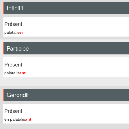
Infinitif
Présent
palatalis
er
Participe
Présent
palatalis
ant
Gérondif
Présent
en palatalis
ant