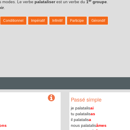
er
les modes. Le verbe
palataliser
est un verbe du
1
groupe
.
oir
.
Conditionnel
Impératif
Infinitif
Participe
Gérondif
Passé simple
je palatalis
ai
tu palatalis
as
il palatalis
a
ons
nous palatalis
âmes