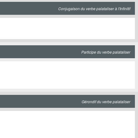
Conjugaison du verbe palataliser à l'Infinitif
Participe du verbe palataliser
Gérondif du verbe palataliser