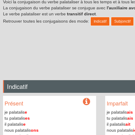
Voici la conjugaison du verbe palataliser à tous les temps et à tous 
La conjugaison du verbe palataliser se conjugue avec
l'auxiliaire av
Le verbe palataliser est un verbe
transitif direct
.
Retrouver toutes les conjugaisons des mode:
Indicatif
Subjonctif
Indicatif
Présent
Imparfait
je palatalis
e
je palatalis
ais
tu palatalis
es
tu palatalis
ais
il palatalis
e
il palatalis
ait
nous palatalis
ons
nous palatalis
i