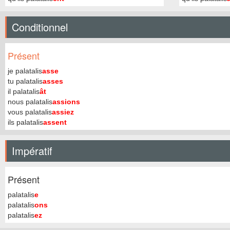
Conditionnel
Présent
je palatalis
asse
tu palatalis
asses
il palatalis
ât
nous palatalis
assions
vous palatalis
assiez
ils palatalis
assent
Impératif
Présent
palatalis
e
palatalis
ons
palatalis
ez