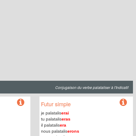
Conjugaison du verbe palataliser à l'Indicatif
Futur simple
je palatalis
erai
tu palatalis
eras
il palatalis
era
nous palatalis
erons