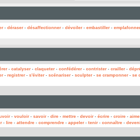
er
-
déraser
-
désaffectionner
-
dévoiler
-
embastiller
-
emplafonne
rer
-
catalyser
-
claqueter
-
confédérer
-
contrister
-
crailler
-
dépr
er
-
registrer
-
s'éviter
-
scénariser
-
sculpter
-
se cramponner
-
se 
uvoir
-
vouloir
-
savoir
-
dire
-
mettre
-
devoir
-
écrire
-
croire
-
aime
r
-
lire
-
attendre
-
comprendre
-
appeler
-
tenir
-
connaître
-
deveni