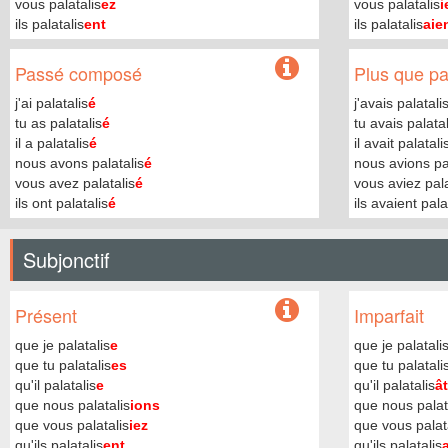
vous palatalis
ez
vous palatalis
i
ils palatalis
ent
ils palatalis
aie
Passé composé
Plus que par
j'ai palatalis
é
j'avais palatali
tu as palatalis
é
tu avais palatal
il a palatalis
é
il avait palatali
nous avons palatalis
é
nous avions pal
vous avez palatalis
é
vous aviez pala
ils ont palatalis
é
ils avaient pala
Subjonctif
Présent
Imparfait
que je palatalis
e
que je palatali
que tu palatalis
es
que tu palatali
qu'il palatalis
e
qu'il palatalis
ât
que nous palatalis
ions
que nous palat
que vous palatalis
iez
que vous palat
qu'ils palatalis
ent
qu'ils palatalis