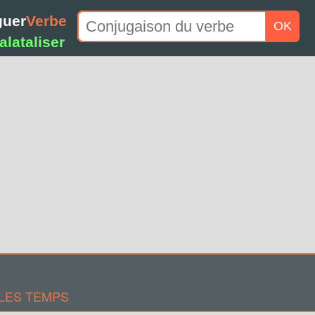
guer
Verbe
OK
alataliser
LES TEMPS