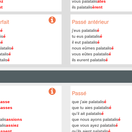
ez
vous palatalis
âtes
nt
ils palatalis
èrent
fait
Passé antérieur
s
é
j'eus palatalis
é
is
é
tu eus palatalis
é
s
é
il eut palatalis
é
atalis
é
nous eûmes palatalis
é
talis
é
vous eûtes palatalis
é
talis
é
ils eurent palatalis
é
Passé
s
asse
que j'aie palatalis
é
s
asses
que tu aies palatalis
é
qu'il ait palatalis
é
alis
assions
que nous ayons palatalis
é
alis
assiez
que vous ayez palatalis
é
assent
qu'ils aient palatalis
é