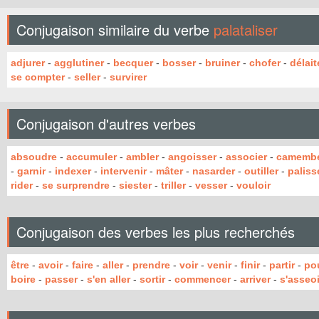
Conjugaison similaire du verbe
palataliser
adjurer
-
agglutiner
-
becquer
-
bosser
-
bruiner
-
chofer
-
délait
se compter
-
seller
-
survirer
Conjugaison d'autres verbes
absoudre
-
accumuler
-
ambler
-
angoisser
-
associer
-
camembé
-
garnir
-
indexer
-
intervenir
-
mâter
-
nasarder
-
outiller
-
paliss
rider
-
se surprendre
-
siester
-
triller
-
vesser
-
vouloir
Conjugaison des verbes les plus recherchés
être
-
avoir
-
faire
-
aller
-
prendre
-
voir
-
venir
-
finir
-
partir
-
po
boire
-
passer
-
s'en aller
-
sortir
-
commencer
-
arriver
-
s'asseoi