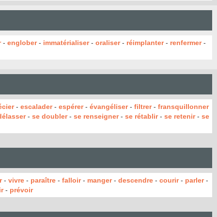
r
-
englober
-
immatérialiser
-
oraliser
-
réimplanter
-
renfermer
-
écier
-
escalader
-
espérer
-
évangéliser
-
filtrer
-
fransquillonner
délasser
-
se doubler
-
se renseigner
-
se rétablir
-
se retenir
-
se
r
-
vivre
-
paraître
-
falloir
-
manger
-
descendre
-
courir
-
parler
-
r
-
prévoir