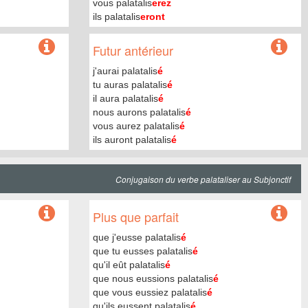
vous palatalis
erez
ils palatalis
eront
Futur antérieur
j'aurai palatalis
é
tu auras palatalis
é
il aura palatalis
é
nous aurons palatalis
é
vous aurez palatalis
é
ils auront palatalis
é
Conjugaison du verbe palataliser au Subjonctif
Plus que parfait
que j'eusse palatalis
é
que tu eusses palatalis
é
qu'il eût palatalis
é
que nous eussions palatalis
é
que vous eussiez palatalis
é
qu'ils eussent palatalis
é