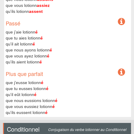
que vous lotionn
assiez
qu'ils lotionn
assent
Passé
que j'aie lotionn
é
que tu aies lotionn
é
qu'il ait lotionn
é
que nous ayons lotionn
é
que vous ayez lotionn
é
qu'ils aient lotionn
é
Plus que parfait
que j'eusse lotionn
é
que tu eusses lotionn
é
qu'il eût lotionn
é
que nous eussions lotionn
é
que vous eussiez lotionn
é
qu'ils eussent lotionn
é
Conditionnel
Conjugaison du verbe lotionner au Conditionnel