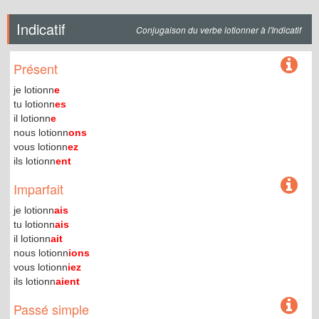
Indicatif
Conjugaison du verbe lotionner à l'Indicatif
Présent
je lotionn
e
tu lotionn
es
il lotionn
e
nous lotionn
ons
vous lotionn
ez
ils lotionn
ent
Imparfait
je lotionn
ais
tu lotionn
ais
il lotionn
ait
nous lotionn
ions
vous lotionn
iez
ils lotionn
aient
Passé simple