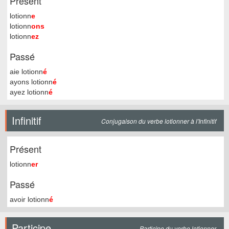
Présent
lotionn
e
lotionn
ons
lotionn
ez
Passé
aie lotionn
é
ayons lotionn
é
ayez lotionn
é
Infinitif
Conjugaison du verbe lotionner à l'Infinitif
Présent
lotionn
er
Passé
avoir lotionn
é
Participe
Participe du verbe lotionner