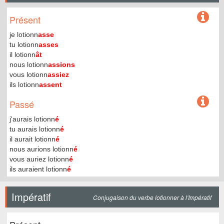
Présent
je lotionn
asse
tu lotionn
asses
il lotionn
ât
nous lotionn
assions
vous lotionn
assiez
ils lotionn
assent
Passé
j'aurais lotionn
é
tu aurais lotionn
é
il aurait lotionn
é
nous aurions lotionn
é
vous auriez lotionn
é
ils auraient lotionn
é
Impératif
Conjugaison du verbe lotionner à l'Impératif