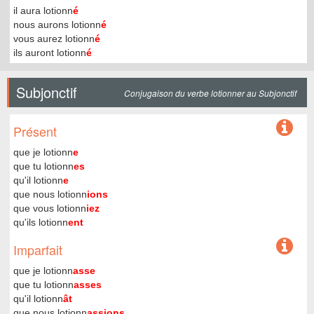
il aura lotionn
é
nous aurons lotionn
é
vous aurez lotionn
é
ils auront lotionn
é
Subjonctif
Conjugaison du verbe lotionner au Subjonctif
Présent
que je lotionn
e
que tu lotionn
es
qu'il lotionn
e
que nous lotionn
ions
que vous lotionn
iez
qu'ils lotionn
ent
Imparfait
que je lotionn
asse
que tu lotionn
asses
qu'il lotionn
ât
que nous lotionn
assions