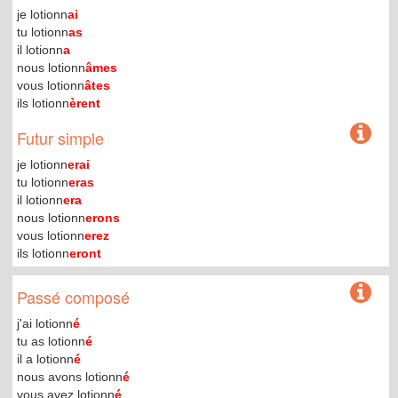
je lotionn
ai
tu lotionn
as
il lotionn
a
nous lotionn
âmes
vous lotionn
âtes
ils lotionn
èrent
Futur simple
je lotionn
erai
tu lotionn
eras
il lotionn
era
nous lotionn
erons
vous lotionn
erez
ils lotionn
eront
Passé composé
j'ai lotionn
é
tu as lotionn
é
il a lotionn
é
nous avons lotionn
é
vous avez lotionn
é