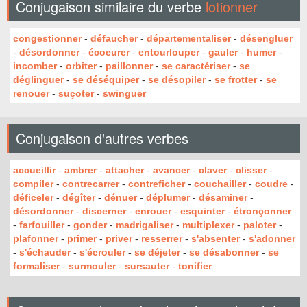
Conjugaison similaire du verbe
lotionner
congestionner
-
défaucher
-
départementaliser
-
désengluer
-
désordonner
-
écoeurer
-
entourlouper
-
gauler
-
humer
-
incomber
-
orbiter
-
paillonner
-
se caractériser
-
se
déglinguer
-
se déséquiper
-
se désopiler
-
se frotter
-
se
renouer
-
suçoter
-
swinguer
Conjugaison d'autres verbes
accueillir
-
ambrer
-
attacher
-
avancer
-
claver
-
clisser
-
compiler
-
contrecarrer
-
contreficher
-
couchailler
-
coudre
-
déficeler
-
dégîter
-
dénuer
-
déplumer
-
désaminer
-
désordonner
-
discerner
-
enrouer
-
esquinter
-
étronçonner
-
farfouiller
-
gonder
-
madrigaliser
-
multiplexer
-
paloter
-
plafonner
-
primer
-
priver
-
resserrer
-
s'absenter
-
s'adonner
-
s'échauder
-
s'écrouler
-
se déjeter
-
se désabonner
-
se
formaliser
-
surmouler
-
sursauter
-
tonifier