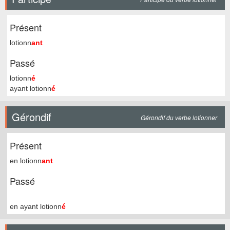
Présent
lotionn
ant
Passé
lotionn
é
ayant lotionn
é
Gérondif
Gérondif du verbe lotionner
Présent
en lotionn
ant
Passé
en ayant lotionn
é