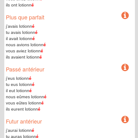
ils ont lotionn
é
Plus que parfait
j'avais lotionn
é
tu avais lotionn
é
il avait lotionn
é
nous avions lotionn
é
vous aviez lotionn
é
ils avaient lotionn
é
Passé antérieur
j'eus lotionn
é
tu eus lotionn
é
il eut lotionn
é
nous eûmes lotionn
é
vous eûtes lotionn
é
ils eurent lotionn
é
Futur antérieur
j'aurai lotionn
é
tu auras lotionn
é