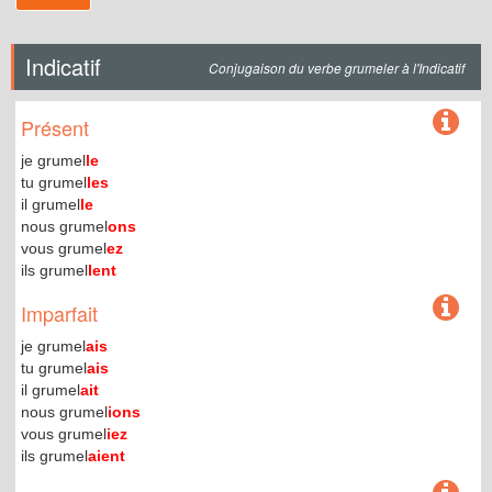
Indicatif
Conjugaison du verbe grumeler à l'Indicatif
Présent
je grumel
le
tu grumel
les
il grumel
le
nous grumel
ons
vous grumel
ez
ils grumel
lent
Imparfait
je grumel
ais
tu grumel
ais
il grumel
ait
nous grumel
ions
vous grumel
iez
ils grumel
aient