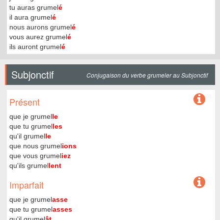
tu auras grumel
é
il aura grumel
é
nous aurons grumel
é
vous aurez grumel
é
ils auront grumel
é
Subjonctif
Conjugaison du verbe grumeler au Subjonctif
Présent
que je grumel
le
que tu grumel
les
qu'il grumel
le
que nous grumel
ions
que vous grumel
iez
qu'ils grumel
lent
Imparfait
que je grumel
asse
que tu grumel
asses
qu'il grumel
ât