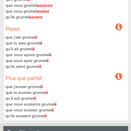
que nous grumel
assions
que vous grumel
assiez
qu'ils grumel
assent
Passé
que j'aie grumel
é
que tu aies grumel
é
qu'il ait grumel
é
que nous ayons grumel
é
que vous ayez grumel
é
qu'ils aient grumel
é
Plus que parfait
que j'eusse grumel
é
que tu eusses grumel
é
qu'il eût grumel
é
que nous eussions grumel
é
que vous eussiez grumel
é
qu'ils eussent grumel
é