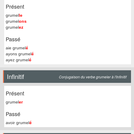
Présent
grumel
le
grumel
ons
grumel
ez
Passé
aie grumel
é
ayons grumel
é
ayez grumel
é
Infinitif
Conjugaison du verbe grumeler à l'Infinitif
Présent
grumel
er
Passé
avoir grumel
é