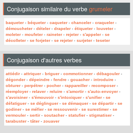
Conjugaison similaire du verbe
grumeler
baqueter
-
béqueter
-
caqueter
-
chanceler
-
craqueler
-
démoucheter
-
dételer
-
drapeler
-
étiqueter
-
louveter
-
moleter
-
moufeter
-
raineter
-
rejeter
-
s'appeler
-
se
décolleter
-
se forjeter
-
se rejeter
-
surjeter
-
teseter
Conjugaison d'autres verbes
attiédir
-
attriquer
-
briguer
-
commotionner
-
débagouler
-
dégonder
-
dépeindre
-
fendre
-
gouacher
-
introduire
-
obturer
-
perpétrer
-
pocher
-
rappareiller
-
recomposer
-
réemployer
-
relaver
-
reluire
-
s'amortir
-
s'auto-envoyer
-
s'avoisiner
-
s'émouvoir
-
s'intoxiquer
-
s'unifier
-
se
défatiguer
-
se déglinguer
-
se démaquer
-
se départir
-
se
godiner
-
se méfier
-
se ressouvenir
-
se surestimer
-
se
vermouler
-
sertir
-
soutacher
-
statufier
-
stigmatiser
-
tarabuster
-
tâter
-
zouaver