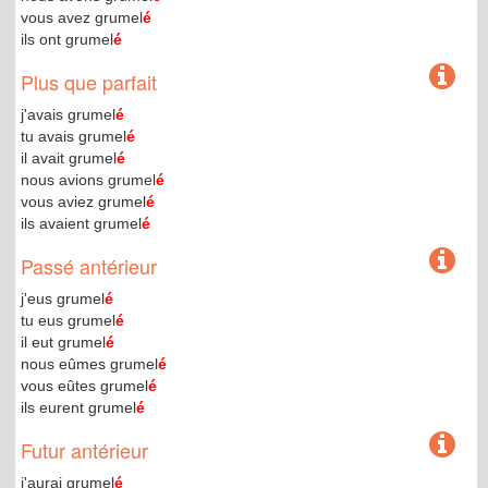
vous avez grumel
é
ils ont grumel
é
Plus que parfait
j'avais grumel
é
tu avais grumel
é
il avait grumel
é
nous avions grumel
é
vous aviez grumel
é
ils avaient grumel
é
Passé antérieur
j'eus grumel
é
tu eus grumel
é
il eut grumel
é
nous eûmes grumel
é
vous eûtes grumel
é
ils eurent grumel
é
Futur antérieur
j'aurai grumel
é