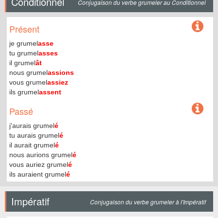
Conditionnel
Conjugaison du verbe grumeler au Conditionnel
Présent
je grumel
asse
tu grumel
asses
il grumel
ât
nous grumel
assions
vous grumel
assiez
ils grumel
assent
Passé
j'aurais grumel
é
tu aurais grumel
é
il aurait grumel
é
nous aurions grumel
é
vous auriez grumel
é
ils auraient grumel
é
Impératif
Conjugaison du verbe grumeler à l'Impératif