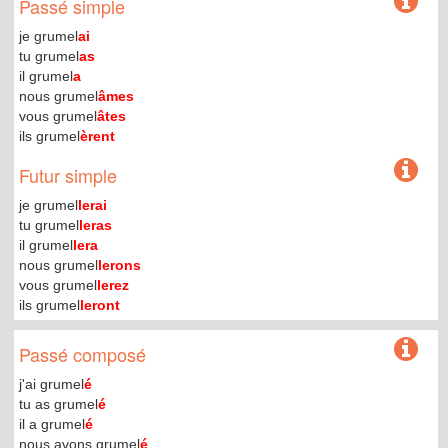
Passé simple
je grumel
ai
tu grumel
as
il grumel
a
nous grumel
âmes
vous grumel
âtes
ils grumel
èrent
Futur simple
je grumel
lerai
tu grumel
leras
il grumel
lera
nous grumel
lerons
vous grumel
lerez
ils grumel
leront
Passé composé
j'ai grumel
é
tu as grumel
é
il a grumel
é
nous avons grumel
é