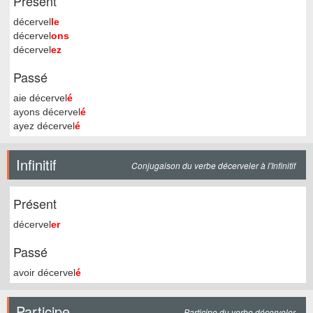
Présent
décervel
le
décervel
ons
décervel
ez
Passé
aie décervel
é
ayons décervel
é
ayez décervel
é
Infinitif
Conjugaison du verbe décerveler à l'Infinitif
Présent
décervel
er
Passé
avoir décervel
é
Participe
Participe du verbe décerveler