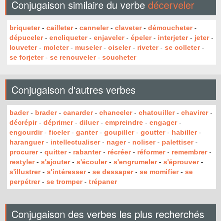
Conjugaison similaire du verbe
décerveler
briqueter
-
cailleter
-
canneler
-
claveter
-
démoucheter
-
dépuceler
-
encliqueter
-
enjaveler
-
épeler
-
interjeter
-
jeter
-
louveter
-
moleter
-
museler
-
oiseler
-
riveter
-
se colleter
-
se forjeter
-
se renouveler
-
soucheter
Conjugaison d'autres verbes
bader
-
brader
-
canarder
-
chanceler
-
chatouiller
-
chavirer
-
décrépir
-
déprimer
-
diluer
-
empreindre
-
engager
-
engourdir
-
ficeler
-
ganter
-
goupiller
-
goutter
-
habiller
-
haranguer
-
intellectualiser
-
nager
-
noliser
-
palettiser
-
procurer
-
quitter
-
rabanter
-
récréer
-
réformer
-
remembrer
-
restyler
-
s'ajouter
-
s'écouler
-
s'engrumeler
-
s'éprouver
-
s'illustrer
-
s'intéresser
-
se dessaper
-
se momifier
-
se
perpétrer
-
se tromper
-
trépaner
Conjugaison des verbes les plus recherchés