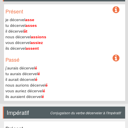
Présent
je décervel
asse
tu décervel
asses
il décervel
ât
nous décervel
assions
vous décervel
assiez
ils décervel
assent
Passé
j'aurais décervel
é
tu aurais décervel
é
il aurait décervel
é
nous aurions décervel
é
vous auriez décervel
é
ils auraient décervel
é
Impératif
Conjugaison du verbe décerveler à l'Impératif