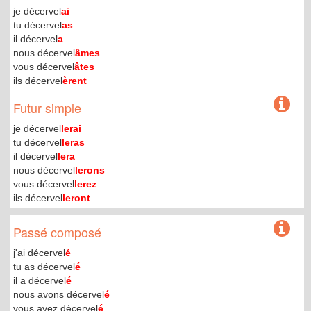
je décervel
ai
tu décervel
as
il décervel
a
nous décervel
âmes
vous décervel
âtes
ils décervel
èrent
Futur simple
je décervel
lerai
tu décervel
leras
il décervel
lera
nous décervel
lerons
vous décervel
lerez
ils décervel
leront
Passé composé
j'ai décervel
é
tu as décervel
é
il a décervel
é
nous avons décervel
é
vous avez décervel
é