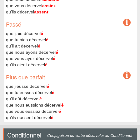
que vous décervel
assiez
qu'ils décervel
assent
Passé
que j'aie décervel
é
que tu aies décervel
é
qu'il ait décervel
é
que nous ayons décervel
é
que vous ayez décervel
é
qu'ils aient décervel
é
Plus que parfait
que j'eusse décervel
é
que tu eusses décervel
é
qu'il eût décervel
é
que nous eussions décervel
é
que vous eussiez décervel
é
qu'ils eussent décervel
é
Conditionnel
Conjugaison du verbe décerveler au Conditionnel