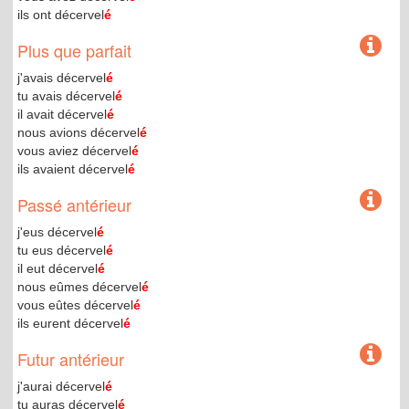
ils ont décervel
é
Plus que parfait
j'avais décervel
é
tu avais décervel
é
il avait décervel
é
nous avions décervel
é
vous aviez décervel
é
ils avaient décervel
é
Passé antérieur
j'eus décervel
é
tu eus décervel
é
il eut décervel
é
nous eûmes décervel
é
vous eûtes décervel
é
ils eurent décervel
é
Futur antérieur
j'aurai décervel
é
tu auras décervel
é