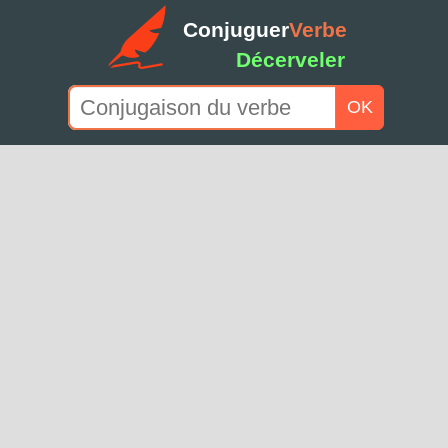
Conjuguer
Verbe
Décerveler
OK