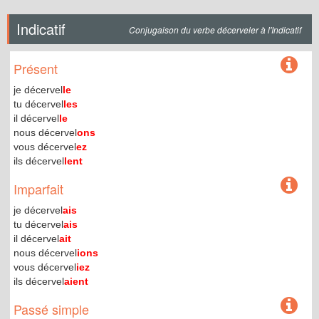
Indicatif
Conjugaison du verbe décerveler à l'Indicatif
Présent
je décervel
le
tu décervel
les
il décervel
le
nous décervel
ons
vous décervel
ez
ils décervel
lent
Imparfait
je décervel
ais
tu décervel
ais
il décervel
ait
nous décervel
ions
vous décervel
iez
ils décervel
aient
Passé simple