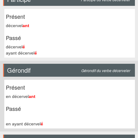
Présent
décervel
ant
Passé
décervel
é
ayant décervel
é
Gérondif
Gérondif du verbe décerveler
Présent
en décervel
ant
Passé
en ayant décervel
é